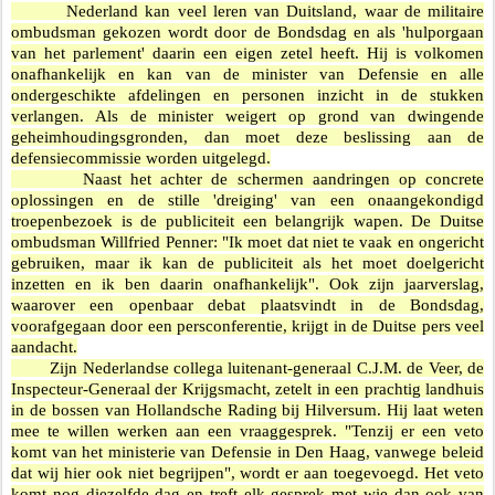
Nederland kan veel leren van Duitsland, waar de militaire
ombudsman gekozen wordt door de Bondsdag en als 'hulporgaan
van het parlement' daarin een eigen zetel heeft. Hij is volkomen
onafhankelijk en kan van de minister van Defensie en alle
ondergeschikte afdelingen en personen inzicht in de stukken
verlangen. Als de minister weigert op grond van dwingende
geheimhoudingsgronden, dan moet deze beslissing aan de
defensiecommissie worden uitgelegd.
Naast het achter de schermen aandringen op concrete
oplossingen en de stille 'dreiging' van een onaangekondigd
troepenbezoek is de publiciteit een belangrijk wapen. De Duitse
ombudsman Willfried Penner: "Ik moet dat niet te vaak en ongericht
gebruiken, maar ik kan de publiciteit als het moet doelgericht
inzetten en ik ben daarin onafhankelijk". Ook zijn jaarverslag,
waarover een openbaar debat plaatsvindt in de Bondsdag,
voorafgegaan door een persconferentie, krijgt in de Duitse pers veel
aandacht.
Zijn Nederlandse collega luitenant-generaal C.J.M. de Veer, de
Inspecteur-Generaal der Krijgsmacht, zetelt in een prachtig landhuis
in de bossen van Hollandsche Rading bij Hilversum. Hij laat weten
mee te willen werken aan een vraaggesprek. "Tenzij er een veto
komt van het ministerie van Defensie in Den Haag, vanwege beleid
dat wij hier ook niet begrijpen", wordt er aan toegevoegd. Het veto
komt nog diezelfde dag en treft elk gesprek met wie dan ook van