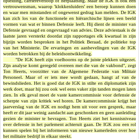
opleiding, carrièreverloop of herplaatsing. Maar de IGK is ook een
vertrouwensman, waarop 'klokkenluiders' een beroep kunnen doen
en waar men misstanden of ongewenst gedrag kan melden. De IGK
kan zich los van de functionele en hiërarchische lijnen een beeld
vormen van wat er binnen Defensie leeft. Hij dient de minister van
Defensie gevraagd en ongevraagd van advies. Deze adviestaak is de
laatste jaren versterkt doordat zijn rapportages elk kwartaal in zijn
bijzijn worden besproken in het Politiek Beraad, de politieke top
van het Ministerie. De ervaringen en aanbevelingen van de IGK
worden betrokken bij de beleidsontwikkeling.
"De IGK heeft zijn voelhoorns op de juiste plekken uitgezet.
Zijn analyse komt geregeld overeen met die van de vakbond", zegt
Ton Heerts, voorzitter van de Algemene Federatie van Militair
Personeel. Maar of er iets mee wordt gedaan, hangt af van de
bewindslieden. Het is goed dat de IGK in stilte en diplomatiek zijn
werk doet, maar hij zou ook wel eens vaker zijn tanden mogen laten
zien. In elk geval moet de vaste kamercommissie voor defensie de
scherpte van zijn kritiek wel horen. De kamercommissie krijgt het
jaarverslag van de IGK en nodigt hem uit voor een gesprek, maar
heeft er dit jaar weinig aandacht aan geschonken en geen aanleiding
gezien de minister te bevragen. Ton Heerts ziet het kennisniveau
over defensie in het parlement achteruit gaan. De IGK zou een rol
kunnen spelen bij het informeren van nieuwe kamerleden over hoe
het militaire bedrijf in elkaar steekt.