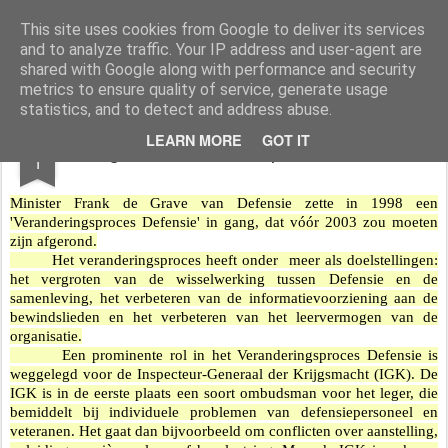
Styloblog
Stylo is secretariaat en tekstredactie Ytzen Lont
This site uses cookies from Google to deliver its services
and to analyze traffic. Your IP address and user-agent are
Pages
shared with Google along with performance and security
metrics to ensure quality of service, generate usage
statistics, and to detect and address abuse.
DEC
LEARN MORE
GOT IT
Het gezicht van de Inspecteur-Generaal
1
Minister Frank de Grave van Defensie zette in 1998 een
'Veranderingsproces Defensie' in gang, dat vóór 2003 zou moeten
zijn afgerond.
Het veranderingsproces heeft onder meer als doelstellingen:
het vergroten van de wisselwerking tussen Defensie en de
samenleving, het verbeteren van de informatievoorziening aan de
bewindslieden en het verbeteren van het leervermogen van de
organisatie.
Een prominente rol in het Veranderingsproces Defensie is
weggelegd voor de Inspecteur-Generaal der Krijgsmacht (IGK). De
IGK is in de eerste plaats een soort ombudsman voor het leger, die
bemiddelt bij individuele problemen van defensiepersoneel en
veteranen. Het gaat dan bijvoorbeeld om conflicten over aanstelling,