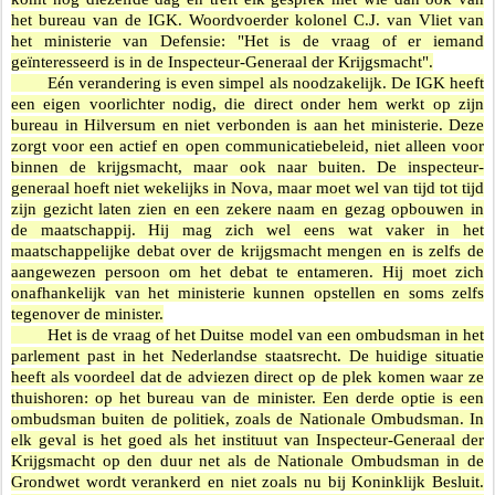
het bureau van de IGK. Woordvoerder kolonel C.J. van Vliet van
het ministerie van Defensie: "Het is de vraag of er iemand
geïnteresseerd is in de Inspecteur-Generaal der Krijgsmacht".
Eén verandering is even simpel als noodzakelijk. De IGK heeft
een eigen voorlichter nodig, die direct onder hem werkt op zijn
bureau in Hilversum en niet verbonden is aan het ministerie. Deze
zorgt voor een actief en open communicatiebeleid, niet alleen voor
binnen de krijgsmacht, maar ook naar buiten. De inspecteur-
generaal hoeft niet wekelijks in Nova, maar moet wel van tijd tot tijd
zijn gezicht laten zien en een zekere naam en gezag opbouwen in
de maatschappij. Hij mag zich wel eens wat vaker in het
maatschappelijke debat over de krijgsmacht mengen en is zelfs de
aangewezen persoon om het debat te entameren. Hij moet zich
onafhankelijk van het ministerie kunnen opstellen en soms zelfs
tegenover de minister.
Het is de vraag of het Duitse model van een ombudsman in het
parlement past in het Nederlandse staatsrecht. De huidige situatie
heeft als voordeel dat de adviezen direct op de plek komen waar ze
thuishoren: op het bureau van de minister. Een derde optie is een
ombudsman buiten de politiek, zoals de Nationale Ombudsman. In
elk geval is het goed als het instituut van Inspecteur-Generaal der
Krijgsmacht op den duur net als de Nationale Ombudsman in de
Grondwet wordt verankerd en niet zoals nu bij Koninklijk Besluit.