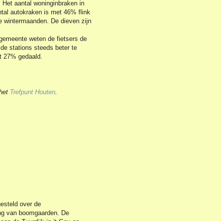
. Het aantal woninginbraken in
ntal autokraken is met 46% flink
e wintermaanden. De dieven zijn
 gemeente weten de fietsers de
 de stations steeds beter te
 met 27% gedaald.
 het
Trefpunt Houten
.
esteld over de
ing van boomgaarden. De