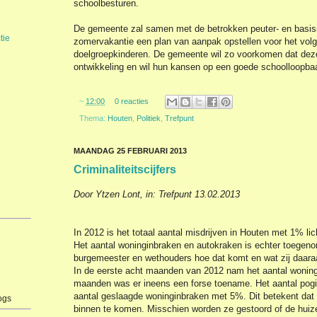
schoolbesturen.
De gemeente zal samen met de betrokken peuter- en basis
tie
zomervakantie een plan van aanpak opstellen voor het volg
doelgroepkinderen. De gemeente wil zo voorkomen dat deze 
ontwikkeling en wil hun kansen op een goede schoolloopba
~
12:00
0 reacties
Thema:
Houten
,
Politiek
,
Trefpunt
MAANDAG 25 FEBRUARI 2013
Criminaliteitscijfers
Door Ytzen Lont, in: Trefpunt 13.02.2013
In 2012 is het totaal aantal misdrijven in Houten met 1% li
Het aantal woninginbraken en autokraken is echter toege
burgemeester en wethouders hoe dat komt en wat zij daara
In de eerste acht maanden van 2012 nam het aantal woningi
maanden was er ineens een forse toename. Het aantal pog
aantal geslaagde woninginbraken met 5%. Dit betekent dat 
ogs
binnen te komen. Misschien worden ze gestoord of de huiz