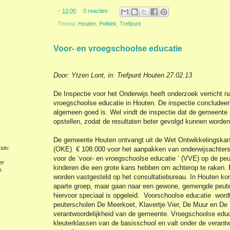
~
12:00
0 reacties
Thema:
Houten
,
Politiek
,
Trefpunt
Voor- en vroegschoolse educatie
Door: Ytzen Lont, in: Trefpunt Houten 27.02.13
De Inspectie voor het Onderwijs heeft onderzoek verricht n
vroegschoolse educatie in Houten. De inspectie concludeert 
algemeen goed is. Wel vindt de inspectie dat de gemeente
opstellen, zodat de resultaten beter gevolgd kunnen worden
De gemeente Houten ontvangt uit de Wet Ontwikkelingskans
sin:
(OKE) € 108.000 voor het aanpakken van onderwijsachterst
voor de ‘voor- en vroegschoolse educatie ‘ (VVE) op de pe
er
kinderen die een grote kans hebben om achterop te raken.
.
worden vastgesteld op het consultatiebureau. In Houten ko
aparte groep, maar gaan naar een gewone, gemengde peuterg
hiervoor speciaal is opgeleid. Voorschoolse educatie word
peuterscholen De Meerkoet, Klavertje Vier, De Muur en De 
verantwoordelijkheid van de gemeente. Vroegschoolse educa
kleuterklassen van de basisschool en valt onder de verantw