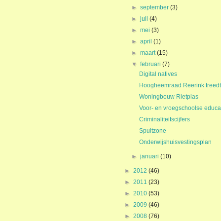
►
september
(3)
►
juli
(4)
►
mei
(3)
►
april
(1)
►
maart
(15)
▼
februari
(7)
Digital natives
Hoogheemraad Reerink treedt
Woningbouw Rietplas
Voor- en vroegschoolse educa
Criminaliteitscijfers
Spuitzone
Onderwijshuisvestingsplan
►
januari
(10)
►
2012
(46)
►
2011
(23)
►
2010
(53)
►
2009
(46)
►
2008
(76)