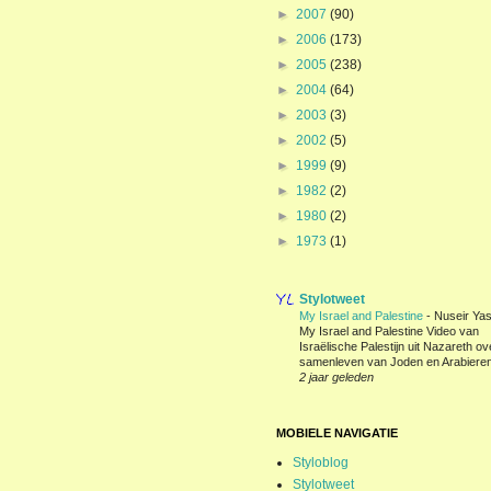
►
2007
(90)
►
2006
(173)
►
2005
(238)
►
2004
(64)
►
2003
(3)
►
2002
(5)
►
1999
(9)
►
1982
(2)
►
1980
(2)
►
1973
(1)
Stylotweet
My Israel and Palestine
-
Nuseir Yas
My Israel and Palestine Video van
Israëlische Palestijn uit Nazareth ov
samenleven van Joden en Arabieren
2 jaar geleden
MOBIELE NAVIGATIE
Styloblog
Stylotweet