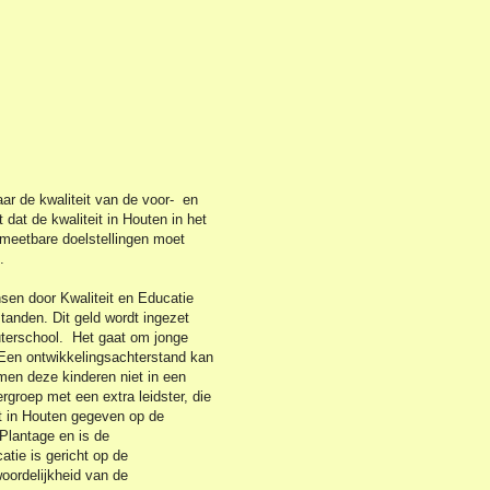
aar de kwaliteit van de voor- en
dat de kwaliteit in Houten in het
 meetbare doelstellingen moet
.
en door Kwaliteit en Educatie
anden. Dit geld wordt ingezet
uterschool. Het gaat om jonge
 Een ontwikkelingsachterstand kan
men deze kinderen niet in een
roep met een extra leidster, die
t in Houten gegeven op de
Plantage en is de
tie is gericht op de
oordelijkheid van de