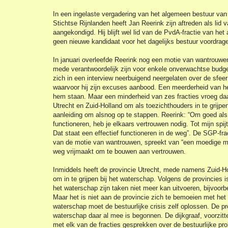
In een ingelaste vergadering van het algemeen bestuur v
Stichtse Rijnlanden heeft Jan Reerink zijn aftreden als lid 
aangekondigd. Hij blijft wel lid van de PvdA-fractie van he
geen nieuwe kandidaat voor het dagelijks bestuur voordrag
In januari overleefde Reerink nog een motie van wantrouwen 
mede verantwoordelijk zijn voor enkele onverwachtse budge
zich in een interview neerbuigend neergelaten over de sfeer
waarvoor hij zijn excuses aanbood. Een meerderheid van he
hem staan. Maar een minderheid van zes fracties vroeg da
Utrecht en Zuid-Holland om als toezichthouders in te grijpen
aanleiding om alsnog op te stappen. Reerink: “Om goed al
functioneren, heb je elkaars vertrouwen nodig. Tot mijn spij
Dat staat een effectief functioneren in de weg”. De SGP-f
van de motie van wantrouwen, spreekt van “een moedige ma
weg vrijmaakt om te bouwen aan vertrouwen.
Inmiddels heeft de provincie Utrecht, mede namens Zuid-Ho
om in te grijpen bij het waterschap. Volgens de provincies is
het waterschap zijn taken niet meer kan uitvoeren, bijvoorb
Maar het is niet aan de provincie zich te bemoeien met he
waterschap moet de bestuurlijke crisis zelf oplossen. De pr
waterschap daar al mee is begonnen. De dijkgraaf, voorzitte
met elk van de fracties gesprekken over de bestuurlijke pro