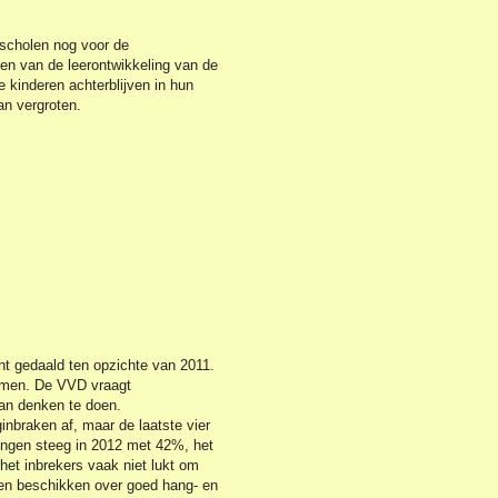
scholen nog voor de
en van de leerontwikkeling van de
kinderen achterblijven in hun
an vergroten.
cht gedaald ten opzichte van 2011.
nomen. De VVD vraagt
an denken te doen.
nbraken af, maar de laatste vier
ingen steeg in 2012 met 42%, het
het inbrekers vaak niet lukt om
en beschikken over goed hang- en