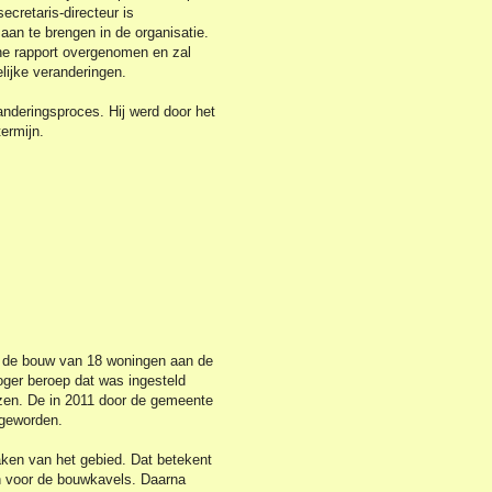
cretaris-directeur is
 aan te brengen in de organisatie.
che rapport overgenomen en zal
lijke veranderingen.
anderingsproces. Hij werd door het
ermijn.
r de bouw van 18 woningen aan de
oger beroep dat was ingesteld
zen. De in 2011 door de gemeente
 geworden.
en van het gebied. Dat betekent
an voor de bouwkavels. Daarna