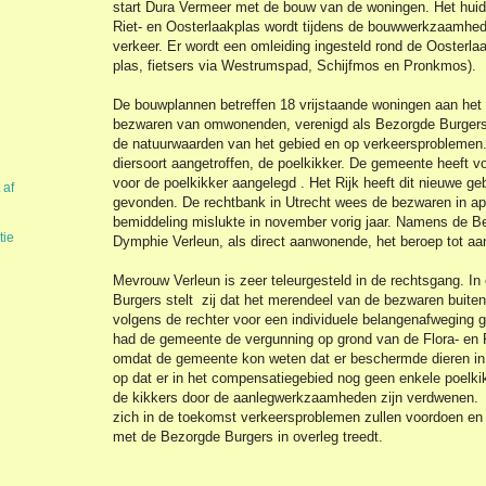
start Dura Vermeer met de bouw van de woningen. Het huidi
Riet- en Oosterlaakplas wordt tijdens de bouwwerkzaamhed
verkeer. Er wordt een omleiding ingesteld rond de Oosterla
plas, fietsers via Westrumspad, Schijfmos en Pronkmos).
De bouwplannen betreffen 18 vrijstaande woningen aan het 
bezwaren van omwonenden, verenigd als Bezorgde Burgers 
de natuurwaarden van het gebied en op verkeersproblemen.
diersoort aangetroffen, de poelkikker. De gemeente heeft v
voor de poelkikker aangelegd . Het Rijk heeft dit nieuwe ge
 af
gevonden. De rechtbank in Utrecht wees de bezwaren in apr
bemiddeling mislukte in november vorig jaar. Namens de 
tie
Dymphie Verleun, als direct aanwonende, het beroep tot aa
Mevrouw Verleun is zeer teleurgesteld in de rechtsgang. I
Burgers stelt zij dat het merendeel van de bezwaren buite
volgens de rechter voor een individuele belangenafweging g
had de gemeente de vergunning op grond van de Flora- en
omdat de gemeente kon weten dat er beschermde dieren in h
op dat er in het compensatiegebied nog geen enkele poelkik
de kikkers door de aanlegwerkzaamheden zijn verdwenen. 
zich in de toekomst verkeersproblemen zullen voordoen en
met de Bezorgde Burgers in overleg treedt.