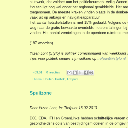
sluitwerk, dat voldoet aan het politiekeurmerk Veilig Wonen
Houten ligt nog wel onder het regionaal gemiddelde. Het aa
toegenomen. De meeste kraken vinden plaats in de donker
vaak uit op airbags en navigatieapparatuur.
Het aantal fietsdiefstallen is met 15% gedaald. Volgens de
weg naar de gratis bewaakte overdekte fietsenstallingen bij
vinden. Het aantal vernielingen in de openbare ruimte is
(187 woorden)
Ytzen Lont (Stylo) is politiek correspondent van weekkrant
Tips voor politiek nieuws zijn welkom op
trefpunt@stylo.nl
.
~
09:01
0 reacties
Thema:
Houten
,
Politiek
,
Trefpunt
Spuitzone
Door Ytzen Lont, in: Trefpunt 13.02.2013
D66, CDA, ITH en GroenLinks hebben schriftelijke vragen g
gezondheidsrisico’s van bestrijdingsmiddelen in de omgev