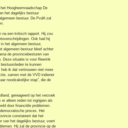
an het Hoogheemraadschap De
van het dagelijks bestuur
t algemeen bestuur. De PvdA zal
en.
na een kritisch rapport. Hij zou
toverschrijdingen. Ook had hij
 in het algemeen bestuur,
t algemeen bestuur bleef achter
arna de provinciebesturen van
. Deze situatie is voor Reerink
s bestuursleden te kunnen
t heb ik dat vertrouwen niet meer.
ractie, samen met de VVD indiener
ar noodzakelijke stap”, die de
lland, gereageerd op het verzoek
 er alleen reden tot ingrijpen als
eeld door financiële problemen.
t democratische proces. Het
ovincie constateert dat het
r van het dagelijks bestuur, voert
blemen. Hij zal de provincie op de