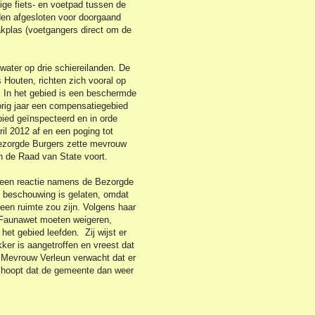
ge fiets- en voetpad tussen de
en afgesloten voor doorgaand
akplas (voetgangers direct om de
water op drie schiereilanden. De
Houten, richten zich vooral op
 In het gebied is een beschermde
orig jaar een compensatiegebied
bied geïnspecteerd en in orde
il 2012 af en een poging tot
Bezorgde Burgers zette mevrouw
n de Raad van State voort.
n een reactie namens de Bezorgde
n beschouwing is gelaten, omdat
een ruimte zou zijn. Volgens haar
 Faunawet moeten weigeren,
et gebied leefden. Zij wijst er
ker is aangetroffen en vreest dat
Mevrouw Verleun verwacht dat er
 hoopt dat de gemeente dan weer