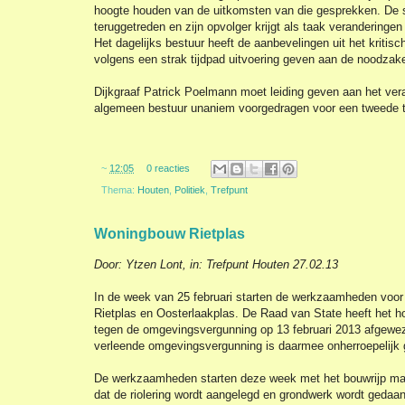
hoogte houden van de uitkomsten van die gesprekken. De se
teruggetreden en zijn opvolger krijgt als taak veranderingen
Het dagelijks bestuur heeft de aanbevelingen uit het kritis
volgens een strak tijdpad uitvoering geven aan de noodzake
Dijkgraaf Patrick Poelmann moet leiding geven aan het ver
algemeen bestuur unaniem voorgedragen voor een tweede t
~
12:05
0 reacties
Thema:
Houten
,
Politiek
,
Trefpunt
Woningbouw Rietplas
Door: Ytzen Lont, in: Trefpunt Houten 27.02.13
In de week van 25 februari starten de werkzaamheden voo
Rietplas en Oosterlaakplas. De Raad van State heeft het h
tegen de omgevingsvergunning op 13 februari 2013 afgewe
verleende omgevingsvergunning is daarmee onherroepelijk
De werkzaamheden starten deze week met het bouwrijp mak
dat de riolering wordt aangelegd en grondwerk wordt geda