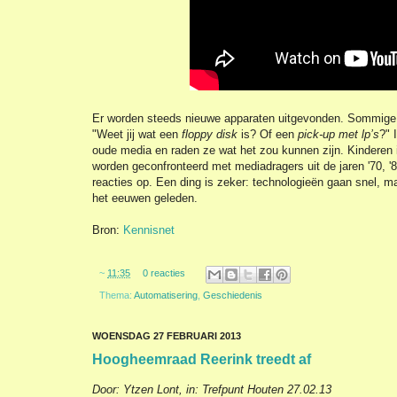
Er worden steeds nieuwe apparaten uitgevonden. Sommige 
"Weet jij wat een
floppy disk
is? Of een
pick-up met lp’s
?" 
oude media en raden ze wat het zou kunnen zijn. Kinderen in 
worden geconfronteerd met mediadragers uit de jaren '70, '8
reacties op. Een ding is zeker: technologieën gaan snel, m
het eeuwen geleden.
Bron:
Kennisnet
~
11:35
0 reacties
Thema:
Automatisering
,
Geschiedenis
WOENSDAG 27 FEBRUARI 2013
Hoogheemraad Reerink treedt af
Door: Ytzen Lont, in: Trefpunt Houten 27.02.13