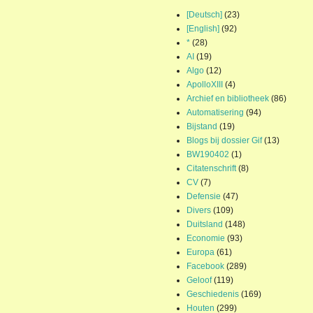
[Deutsch]
(23)
[English]
(92)
*
(28)
AI
(19)
Algo
(12)
ApolloXIII
(4)
Archief en bibliotheek
(86)
Automatisering
(94)
Bijstand
(19)
Blogs bij dossier Gif
(13)
BW190402
(1)
Citatenschrift
(8)
CV
(7)
Defensie
(47)
Divers
(109)
Duitsland
(148)
Economie
(93)
Europa
(61)
Facebook
(289)
Geloof
(119)
Geschiedenis
(169)
Houten
(299)