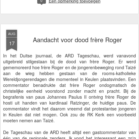
0
Een opmerking toevoegen
AUG
Aandacht voor dood frère Roger
17
In het Duitse journaal, de ARD Tageschau, werd vanavond
uitgebreid stilgestaan bij de dood van frère Roger. Er werd
gememoreerd hoe frère Roger en de jongerenbeweging rond Taizé
aan de wieg hebben gestaan van de rooms-katholieke
Wereldjongerendagen die momenteel in Keulen plaatsvinden. Een
commentator benadrukte dat frère Roger ondogmatisch de
christelijke eenheid voorstond zonder macht en pracht. Bij de
begrafenis van paus Johannes Paulus II ontving frère Roger de
hosti uit handen van kardinaal Ratzinger, de huidige paus. De
commentator vindt het daarom vreemd dat protestantse jongeren
in Keulen dat niet mogen. Ook zou de RK Kerk een voorbeeld
moeten nemen aan Taizé.
De Tageschau van de ARD heeft altijd een gastcommentator van
één van de regionale zenders. Ik vond het interessant een zo'n