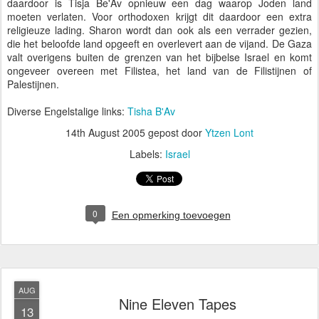
daardoor is Tisja Be'Av opnieuw een dag waarop Joden land
moeten verlaten. Voor orthodoxen krijgt dit daardoor een extra
religieuze lading. Sharon wordt dan ook als een verrader gezien,
die het beloofde land opgeeft en overlevert aan de vijand. De Gaza
valt overigens buiten de grenzen van het bijbelse Israel en komt
ongeveer overeen met Filistea, het land van de Filistijnen of
Palestijnen.
Diverse Engelstalige links:
Tisha B'Av
14th August 2005
gepost door
Ytzen Lont
Labels:
Israel
0
Een opmerking toevoegen
AUG
Nine Eleven Tapes
13