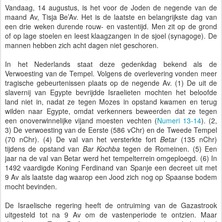
Vandaag, 14 augustus, is het voor de Joden de negende van de
maand Av, Tisja Be’Av. Het is de laatste en belangrijkste dag van
een drie weken durende rouw- en vastentijd. Men zit op de grond
of op lage stoelen en leest klaagzangen in de sjoel (synagoge). De
mannen hebben zich acht dagen niet geschoren.
In het Nederlands staat deze gedenkdag bekend als de
Verwoesting van de Tempel. Volgens de overlevering vonden meer
tragische gebeurtenissen plaats op de negende Av. (1) De uit de
slavernij van Egypte bevrijdde Israelieten mochten het beloofde
land niet in, nadat ze tegen Mozes in opstand kwamen en terug
wilden naar Egypte, omdat verkenners beweerden dat ze tegen
een onoverwinnelijke vijand moesten vechten (
Numeri 13-14
). (2,
3) De verwoesting van de Eerste (586 vChr) en de Tweede Tempel
(70 nChr). (4) De val van het versterkte fort
Betar
(135 nChr)
tijdens de opstand van
Bar Kochba
tegen de Romeinen. (5) Een
jaar na de val van Betar werd het tempelterrein omgeploegd. (6) In
1492 vaardigde Koning Ferdinand van Spanje een decreet uit met
9 Av als laatste dag waarop een Jood zich nog op Spaanse bodem
mocht bevinden.
De Israelische regering heeft de ontruiming van de Gazastrook
uitgesteld tot na 9 Av om de vastenperiode te ontzien. Maar