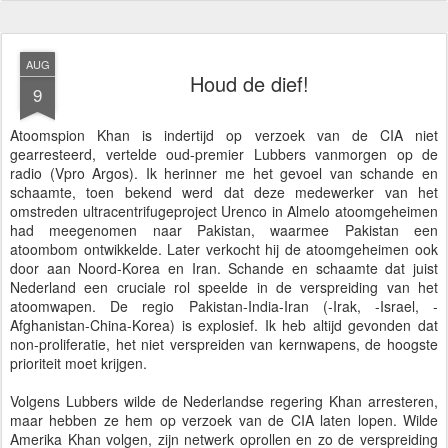
AUG
Houd de dief!
9
Atoomspion Khan is indertijd op verzoek van de CIA niet
gearresteerd, vertelde oud-premier Lubbers vanmorgen op de
radio (Vpro Argos). Ik herinner me het gevoel van schande en
schaamte, toen bekend werd dat deze medewerker van het
omstreden ultracentrifugeproject Urenco in Almelo atoomgeheimen
had meegenomen naar Pakistan, waarmee Pakistan een
atoombom ontwikkelde. Later verkocht hij de atoomgeheimen ook
door aan Noord-Korea en Iran. Schande en schaamte dat juist
Nederland een cruciale rol speelde in de verspreiding van het
atoomwapen. De regio Pakistan-India-Iran (-Irak, -Israel, -
Afghanistan-China-Korea) is explosief. Ik heb altijd gevonden dat
non-proliferatie, het niet verspreiden van kernwapens, de hoogste
prioriteit moet krijgen.
Volgens Lubbers wilde de Nederlandse regering Khan arresteren,
maar hebben ze hem op verzoek van de CIA laten lopen. Wilde
Amerika Khan volgen, zijn netwerk oprollen en zo de verspreiding