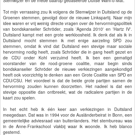
Stemwijzer en de mede daarop gebaseerde Duitse Wahl-o-Mat.
Tot mijn verrassing zou ik volgens de Stemwijzer in Duitsland op de
Groenen stemmen, gevolgd door de nieuwe Linkspartij. Naar mijn
idee waren er vrij weinig directe vragen over de hervormingspolitiek
van bondskanselier Schröder, zoals 'Agenda 2010' en 'Hartz IV'.
Duitsland kampt met een grote werkloosheid. Ik denk dat als ik in
Duitsland mocht stemmen ik met enige aarzeling SPD zou
stemmen, omdat ik vind dat Duitsland een stevige maar sociale
hervorming nodig heeft, zoals Schröder die in gang heeft gezet en
de CDU onder Kohl verzuimd heeft. Ik ben een gematigd
voorstander van de rood-groene coalitie, maar begin sinds
bondskanselier Schröder de nieuwe verkiezingen aangekondigd
heeft ook voorzichtig te denken aan een Grote Coalitie van SPD en
CDU/CSU. Het voordeel is dat de beide grote partijen samen de
hervorming zouden kunnen doorzetten. Het nadeel is dat een
stevige oppositie dan ontbreekt, wat de radicalere partijen in de
kaart zou spelen.
In het echt heb ik één keer aan verkiezingen in Duitsland
meegedaan. Dat was in 1994 voor de Ausländerbeirat in Bonn, een
gemeentelijke adviesraad van buitenlanders. Het stembureau was
in de Anne-Frankschool vlakbij waar ik woonde. Ik heb blanco
gestemd.