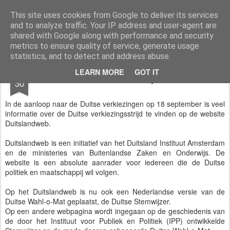
Styloblog
Stylo is secretariaat en tekstredactie Ytzen Lont
This site uses cookies from Google to deliver its services
and to analyze traffic. Your IP address and user-agent are
Pages
shared with Google along with performance and security
metrics to ensure quality of service, generate usage
statistics, and to detect and address abuse.
AUG
LEARN MORE
GOT IT
Duitse stemwijzer
30
In de aanloop naar de Duitse verkiezingen op 18 september is veel
informatie over de Duitse verkiezingsstrijd te vinden op de website
Duitslandweb.
Duitslandweb is een initiatief van het Duitsland Instituut Amsterdam
en de ministeries van Buitenlandse Zaken en Onderwijs. De
website is een absolute aanrader voor iedereen die de Duitse
politiek en maatschappij wil volgen.
Op het Duitslandweb is nu ook een Nederlandse versie van de
Duitse Wahl-o-Mat geplaatst, de Duitse Stemwijzer.
Op een andere webpagina wordt ingegaan op de geschiedenis van
de door het Instituut voor Publiek en Politiek (IPP) ontwikkelde