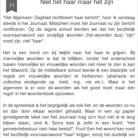
Niet het haar maar het zijn
11
"Het Algemeen Dagblad rectificeert haar bericht", hoor ik vandaag
steeds in het Journaal. Misschien moet
het
Journaal nu
zijn
bericht
rectificeren. Op de lagere school leerden we dat het bezittelijk
voornaamwoord van onzijdige woorden (het-woorden dus) "zijn"
moet zijn, niet "haar".
Het is een trend om bij twijfel naar het haar te grijpen. Bij
mannelijke woorden is dat te billijken, omdat het onderscheid
tussen mannelijke en vrouwelijke woorden niet meer te zien is aan
het lidwoord. Op de middelbare school leerde ik een bladzijde vol
regels om vrouwelijke woorden te herkennen (abstracta en
collectiva eindigende op -heid, -ing, -nis etc.). Maar in het
algemeen is er voor de-woorden als het goed moet maar één
regel: in het woordenboek opzoeken.
In de spreektaal is het begrijpelijk als ook het- en de-woorden zo nu
en dan door elkaar worden gehaald. Maar in een op papier
geredigeerde tekst van het Journaal mag zo'n fout niet al te lang
blijven staan, vind ik. Soms lees je zelfs in een krant: "Het
gemeentebestuur nam haar besluit". Fout! Een het-woord kan nooit
het bezittelijk voornaamwoord "haar" krijgen, tenzij het duidelijk om