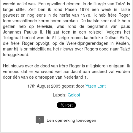
wereld actief was. Een opvallend element in de liturgie van Taizé is
lange stilte. Zelf ben ik rond Pasen 1974 een week in Taizé
geweest en nog eens in de herfst van 1978. Ik heb frère Roger
toen verschillende keren horen spreken. De laatste keer dat ik hem
gezien heb op televisie, was rond de begrafenis van paus
Johannes Paulus II. Hij zat toen in een rolstoel. Volgens het
Telegraaf-bericht was de 51-jarige rooms-katholieke Duitser Aloïs,
die frère Roger opvolgt, op de Wereldjongerendagen in Keulen,
maar hij is onmiddellijk na het nieuws over Rogers dood naar Taizé
teruggekeerd.
Het nieuws over de dood van frère Roger is mij gisteren ontgaan. Ik
vermoed dat er vanavond wel aandacht aan besteed zal worden
door één van de omroepen van Nederland 1.
17th August 2005
gepost door
Ytzen Lont
Labels:
Geloof
0
Een opmerking toevoegen