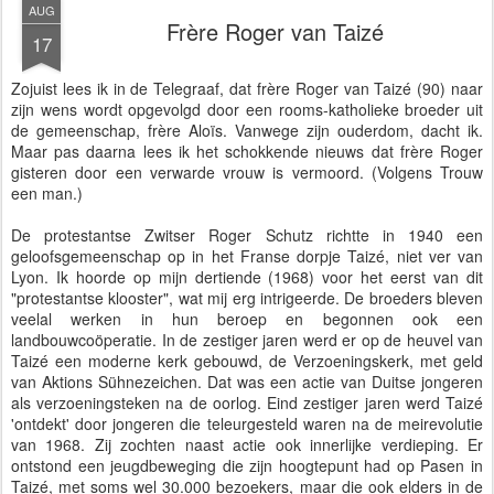
AUG
Frère Roger van Taizé
17
Zojuist lees ik in de Telegraaf, dat frère Roger van Taizé (90) naar
zijn wens wordt opgevolgd door een rooms-katholieke broeder uit
de gemeenschap, frère Aloïs. Vanwege zijn ouderdom, dacht ik.
Maar pas daarna lees ik het schokkende nieuws dat frère Roger
gisteren door een verwarde vrouw is vermoord. (Volgens Trouw
een man.)
De protestantse Zwitser Roger Schutz richtte in 1940 een
geloofsgemeenschap op in het Franse dorpje Taizé, niet ver van
Lyon. Ik hoorde op mijn dertiende (1968) voor het eerst van dit
"protestantse klooster", wat mij erg intrigeerde. De broeders bleven
veelal werken in hun beroep en begonnen ook een
landbouwcoöperatie. In de zestiger jaren werd er op de heuvel van
Taizé een moderne kerk gebouwd, de Verzoeningskerk, met geld
van Aktions Sühnezeichen. Dat was een actie van Duitse jongeren
als verzoeningsteken na de oorlog. Eind zestiger jaren werd Taizé
'ontdekt' door jongeren die teleurgesteld waren na de meirevolutie
van 1968. Zij zochten naast actie ook innerlijke verdieping. Er
ontstond een jeugdbeweging die zijn hoogtepunt had op Pasen in
Taizé, met soms wel 30.000 bezoekers, maar die ook elders in de