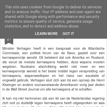
Styloblog
Stylo is secretariaat en tekstredactie Ytzen Lont
This site uses cookies from Google to deliver its services
and to analyze traffic. Your IP address and user-agent are
Pages
shared with Google along with performance and security
metrics to ensure quality of service, generate usage
statistics, and to detect and address abuse.
MAR
LEARN MORE
GOT IT
Kernwapenvrije wereld
27
Minister Verhagen heeft in een toespraak voor de Atlantische
Commissie, een politiek forum van de Navo, gepleit voor een
kernwapenvrije wereld. Dit betekent dat ook Amerika en Rusland,
die veruit de meeste kernwapens hebben, deze wapens moeten
wegdoen. Nucleaire afschrikking werkt niet meer en een
kernwapenvrije wereld is het beste middel tegen verspreiding van
kernwapens, wapenwedlopen en het risico van escalatie of
ongewild gebruik. Verhagen sluit zich aan bij een oproep die Henri
Kissinger en andere vooraanstaande Amerikanen vorig jaar deden
in de Wall Street Journal om alle kernwapens af te schaffen.
Ik kan mij niet herinneren dat een lid van de Nederlandse regering
zich ooit zo duidelijk tegen kernwapens heeft uitgesproken en was