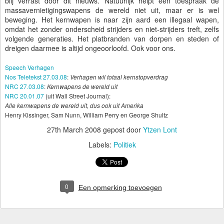
blij verrast door dit nieuws. Natuurlijk helpt één toespraak de
massavernietigingswapens de wereld niet uit, maar er is wel
beweging. Het kernwapen is naar zijn aard een illegaal wapen,
omdat het zonder onderscheid strijders en niet-strijders treft, zelfs
volgende generaties. Het platbranden van dorpen en steden of
dreigen daarmee is altijd ongeoorloofd. Ook voor ons.
Speech Verhagen
Nos Teletekst 27.03.08
:
Verhagen wil totaal kernstopverdrag
NRC 27.03.08
:
Kernwapens de wereld uit
NRC 20.01.07
(uit Wall Street Journal):
Alle kernwapens de wereld uit, dus ook uit Amerika
Henry Kissinger, Sam Nunn, William Perry en George Shultz
27th March 2008
gepost door
Ytzen Lont
Labels:
Politiek
0
Een opmerking toevoegen