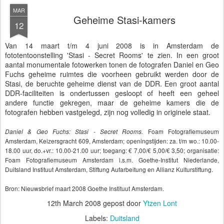
MAR
Geheime Stasi-kamers
12
Van 14 maart t/m 4 juni 2008 is in Amsterdam de
fototentoonstelling 'Stasi - Secret Rooms' te zien. In een groot
aantal monumentale fotowerken tonen de fotografen Daniel en Geo
Fuchs geheime ruimtes die voorheen gebruikt werden door de
Stasi, de beruchte geheime dienst van de DDR. Een groot aantal
DDR-faciliteiten is ondertussen gesloopt of heeft een geheel
andere functie gekregen, maar de geheime kamers die de
fotografen hebben vastgelegd, zijn nog volledig in originele staat.
Foam Fotografiemuseum
Daniel & Geo Fuchs: Stasi - Secret Rooms.
Amsterdam, Keizersgracht 609, Amsterdam; openingstijden: za. t/m wo.: 10.00-
18.00 uur, do.+vr.: 10.00-21.00 uur; toegang: € 7,00/€ 5,00/€ 3,50; organisatie:
Foam Fotografiemuseum Amsterdam i.s.m. Goethe-Institut Niederlande,
Duitsland Instituut Amsterdam, Stiftung Aufarbeitung en Allianz Kulturstiftung.
Bron: Nieuwsbrief maart 2008 Goethe Instituut Amsterdam.
12th March 2008
gepost door
Ytzen Lont
Labels:
Duitsland