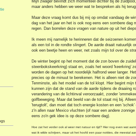
Mijn zwager bevindt zich momenteel dichter bij de zuidpool,
maar anders hebben we weer wat te bespreken als hij teru
tie
Maar deze vraag komt dus bij mij op omdat vandaag de wint
dag van het jaar en het is ook nog eens een sombere dag m
regen. Dan borrelen deze vragen van nature op uit het diep
Ik meen mij namelijk te herinneren dat de seizoenen komen
als een tol in de rondte slingert. De aarde draait natuurlijk 
ook een beetje heen en weer, net zoals mijn tol over de str
De winter begint op het moment dat de zon boven de zuideli
steenbokskeerkring) staat en, zoals het woord 'keerkring' z
worden de dagen op het noordelijk halfrond weer langer. 
precies op de minuut te berekenen. Het is alleen niet de z
Tenminste, als het model van de tol klopt. Hier begint mijn 
kunnen zijn dat de stand van de aarde tijdens de draaiing 
verandering van de lichtinval veroorzaakt, zonder 'ommekeer'
golfbeweging. Maar dat beeld van de tol staat mij bij. Allee
'terugtolt', dan moet dat toch energie kosten en een 'scho
z'n allen naar Mexico vluchten (of naar een andere zonnige 
eens zo'n gek idee is op deze sombere dag).
ogs
Hoe zat het verder ook al weer met natuur en tijd? Hier nog even wat aante
wat ik wilde schrijven, maar uit het hoofd een paar notities, die meestal a