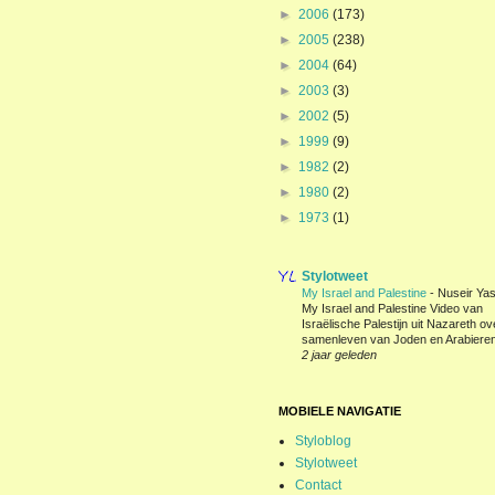
►
2006
(173)
►
2005
(238)
►
2004
(64)
►
2003
(3)
►
2002
(5)
►
1999
(9)
►
1982
(2)
►
1980
(2)
►
1973
(1)
Stylotweet
My Israel and Palestine
-
Nuseir Yas
My Israel and Palestine Video van
Israëlische Palestijn uit Nazareth ov
samenleven van Joden en Arabieren
2 jaar geleden
MOBIELE NAVIGATIE
Styloblog
Stylotweet
Contact