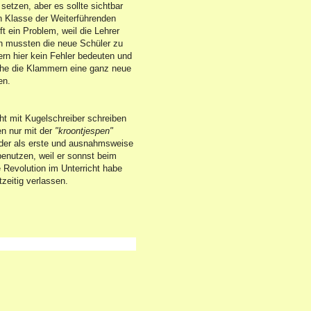
etzen, aber es sollte sichtbar
en Klasse der Weiterführenden
 ein Problem, weil die Lehrer
n mussten die neue Schüler zu
rn hier kein Fehler bedeuten und
the die Klammern eine ganz neue
en.
ht mit Kugelschreiber schreiben
en nur mit der
"kroontjespen"
ruder als erste und ausnahmsweise
enutzen, weil er sonnst beim
Revolution im Unterricht habe
tzeitig verlassen.