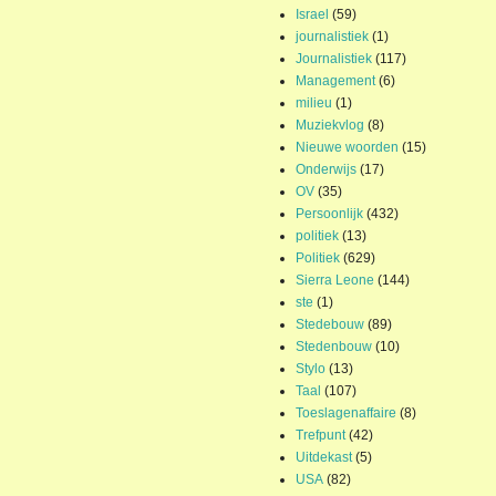
Israel
(59)
journalistiek
(1)
Journalistiek
(117)
Management
(6)
milieu
(1)
Muziekvlog
(8)
Nieuwe woorden
(15)
Onderwijs
(17)
OV
(35)
Persoonlijk
(432)
politiek
(13)
Politiek
(629)
Sierra Leone
(144)
ste
(1)
Stedebouw
(89)
Stedenbouw
(10)
Stylo
(13)
Taal
(107)
Toeslagenaffaire
(8)
Trefpunt
(42)
Uitdekast
(5)
USA
(82)