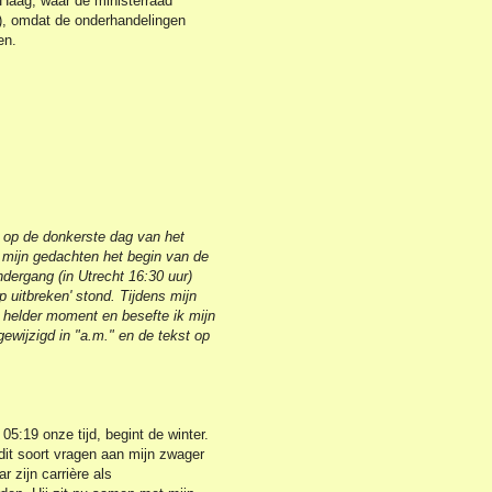
 Haag, waar de ministerraad
1), omdat de onderhandelingen
den.
og op de donkerste dag van het
in mijn gedachten het begin van de
ndergang (in Utrecht 16:30 uur)
op uitbreken' stond. Tijdens mijn
 helder moment en besefte ik mijn
gewijzigd in "a.m." en de tekst op
:19 onze tijd, begint de winter.
 dit soort vragen aan mijn zwager
r zijn carrière als