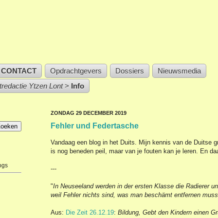
CONTACT
Opdrachtgevers
Dossiers
Nieuwsmedia
stredactie Ytzen Lont
>
Info
ZONDAG 29 DECEMBER 2019
Fehler und Federtasche
Vandaag een blog in het Duits. Mijn kennis van de Duitse 
is nog beneden peil, maar van je fouten kan je leren. En daar
ogs
---
"
In Neuseeland werden in der ersten Klasse die Radierer u
weil Fehler nichts sind, was man beschämt entfernen muss
Aus:
Die Zeit 26.12.19
:
Bildung, Gebt den Kindern einen G