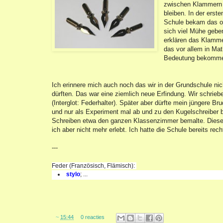
zwischen Klammern s
bleiben. In der erst
Schule bekam das oft
sich viel Mühe gebe
erklären das Klamme
das vor allem in Ma
Bedeutung bekomm
Ich erinnere mich auch noch das wir in der Grundschule nic
dürften. Das war eine ziemlich neue Erfindung. Wir schrieb
(Interglot: Federhalter). Später aber dürfte mein jüngere B
und nur als Experiment mal ab und zu den Kugelschreiber b
Schreiben etwa den ganzen Klassenzimmer bemalte. Diese 
ich aber nicht mehr erlebt. Ich hatte die Schule bereits rech
---
Feder
(Französisch, Flämisch):
stylo
;
...
~
15:44
0 reacties