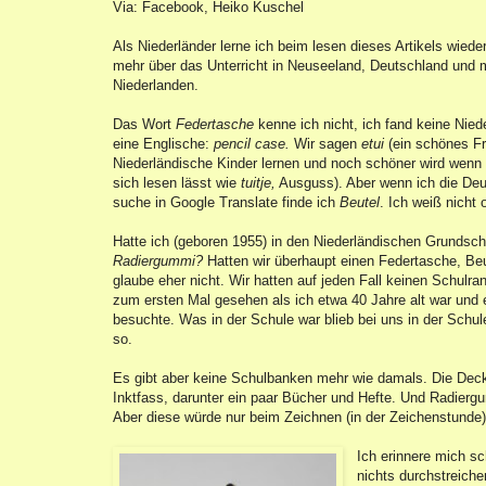
Via: Facebook, Heiko Kuschel
Als Niederländer lerne ich beim lesen dieses Artikels wied
mehr über das Unterricht in Neuseeland, Deutschland und 
Niederlanden.
Das Wort
Federtasche
kenne ich nicht, ich fand keine Nie
eine Englische:
pencil case.
Wir sagen
etui
(ein schönes Fr
Niederländische Kinder lernen und noch schöner wird wenn
sich lesen lässt wie
tuitje,
Ausguss). Aber wenn ich die De
suche in Google Translate finde ich
Beutel
. Ich weiß nicht 
Hatte ich (geboren 1955) in den Niederländischen Grundsch
Radiergummi?
Hatten wir überhaupt einen Federtasche, Beut
glaube eher nicht. Wir hatten auf jeden Fall keinen Schul
zum ersten Mal gesehen als ich etwa 40 Jahre alt war und 
besuchte. Was in der Schule war blieb bei uns in der Schul
so.
Es gibt aber keine Schulbanken mehr wie damals. Die Decke
Inktfass, darunter ein paar Bücher und Hefte. Und Radiergu
Aber diese würde nur beim Zeichnen (in der Zeichenstunde)
Ich erinnere mich s
nichts durchstreiche