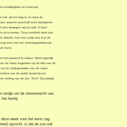
 schrikkeljaren ter correctie).
t valt, als het dag is, en waar de
cies, daarom verschuift onze biologische
24 uren bewegen wij ons pak 'm beet
nt uit te komen. Onze snelheid moet dus
n Utrecht, over een uurtje doe ik je de
 ook nog eens met een duizelingswekkende
n de hand.
 om het passend te maken. Want eigenlijk
van de maan losgelaten op de klok van de
d op de schijngestalten van de maan
e schaduw van de aarde (zoals bij een
e richting van de zon. Toch? Dat plaatje
en rondje om de sterrenwacht van
het hierbij.
ik deze week voor het eerst zag
inter) opzocht, is dat de zon ook