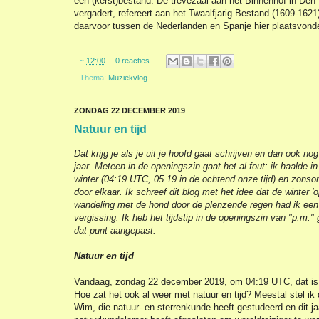
een (kerst)bestand. De trèvezaal aan het Binnenhof in Den
vergadert, refereert aan het Twaalfjarig Bestand (1609-162
daarvoor tussen de Nederlanden en Spanje hier plaatsvon
~
12:00
0 reacties
Thema:
Muziekvlog
ZONDAG 22 DECEMBER 2019
Natuur en tijd
Dat krijg je als je uit je hoofd gaat schrijven en dan ook n
jaar. Meteen in de openingszin gaat het al fout: ik haalde 
winter (04:19 UTC, 05.19 in de ochtend onze tijd) en zonso
door elkaar. Ik schreef dit blog met het idee dat de winter '
wandeling met de hond door de plenzende regen had ik een
vergissing. Ik heb het tijdstip in de openingszin van "p.m." 
dat punt aangepast.
Natuur en tijd
Vandaag, zondag 22 december 2019, om 04:19 UTC, dat is 05
Hoe zat het ook al weer met natuur en tijd? Meestal stel ik
Wim, die natuur- en sterrenkunde heeft gestudeerd en dit jaa