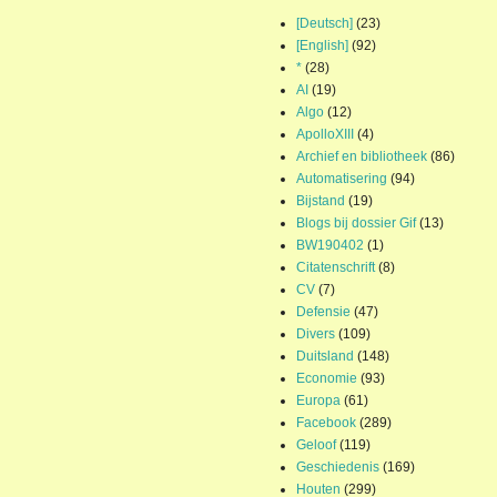
[Deutsch]
(23)
[English]
(92)
*
(28)
AI
(19)
Algo
(12)
ApolloXIII
(4)
Archief en bibliotheek
(86)
Automatisering
(94)
Bijstand
(19)
Blogs bij dossier Gif
(13)
BW190402
(1)
Citatenschrift
(8)
CV
(7)
Defensie
(47)
Divers
(109)
Duitsland
(148)
Economie
(93)
Europa
(61)
Facebook
(289)
Geloof
(119)
Geschiedenis
(169)
Houten
(299)