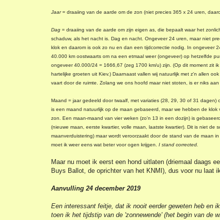
Jaar
= draaiing van de aarde om de zon (niet precies 365 x 24 uren, daarom
Dag
= draaiing van de aarde om zijn eigen as, die bepaalt waar het zonlich
schaduw, als het nacht is. Dag en nacht. Ongeveer 24 uren, maar niet pre
klok en daarom is ook zo nu en dan een tijdcorrectie nodig. In ongeveer 
40.000 km oostwaarts om na een etmaal weer (ongeveer) op hetzelfde pu
ongeveer 40.000/24 = 1666,67 (zeg 1700 km/u) zijn. (Op dit moment zit ik i
hartelijke groeten uit Kiev.) Daarnaast vallen wij natuurlijk met z'n allen
vaart door de ruimte. Zolang we ons hoofd maar niet stoten, is er niks aa
Maand = jaar gedeeld door twaalf, met variaties (28, 29, 30 of 31 dagen)
is een maand natuurlijk op de maan gebaseerd, maar we hebben de klok 
zon. Een maan-maand van vier weken (zo'n 13 in een dozijn) is gebaseer
(nieuwe maan, eerste kwartier, volle maan, laatste kwartier). Dit is niet d
maanverduistering) maar wordt veroorzaakt door de stand van de maan in d
moet ik weer eens wat beter voor ogen krijgen.
I stand corrected.
Maar nu moet ik eerst een hond uitlaten (driemaal daags e
Buys Ballot, de oprichter van het KNMI), dus voor nu laat ik 
Aanvulling 24 december 2019
Een interessant feitje, dat ik nooit eerder geweten heb en 
toen ik het tijdstip van de 'zonnewende' (het begin van de w