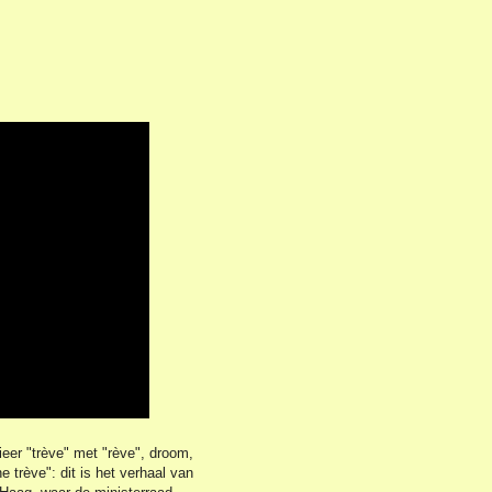
ieer "trève" met "rève", droom,
e trève": dit is het verhaal van