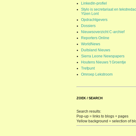
LinkedIn-profiel
Stylo is secretariaat en tekstredac
Ytzen Lont
Opdrachtgevers
Dossiers
Nieuwsoverzicht C-archief
Reporters Online
WorldNews
Duitsland Nieuws
Sierra Leone Newspapers
Houtens Nieuws 't Groentje
Trefpunt
Omroep Lekstroom
ZOEK / SEARCH
Search results:
Pop-up = links to blogs + pages
Yellow background = selection of bl