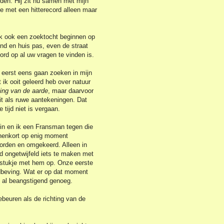
rden. Hij zit nu samen met mijn
e met een hitterecord alleen maar
lijk ook een zoektocht beginnen op
ond en huis pas, even de straat
ord op al uw vragen te vinden is.
id eerst eens gaan zoeken in mijn
 ik ooit geleerd heb over natuur
ling van de aarde
, maar daarvoor
it als ruwe aantekeningen. Dat
e tijd niet is vergaan.
in en ik een Fransman tegen die
nnenkort op enig moment
orden en omgekeerd. Alleen in
ad ongetwijfeld iets te maken met
 stukje met hem op. Onze eerste
dbeving. Wat er op dat moment
s al beangstigend genoeg.
ebeuren als de richting van de