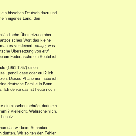
er ein bisschen Deutsch dazu und
mein eigenes Land, den
derländische Übersetzung aber
anzösisches Wort das kleine
 man es verkleinert,
etuitje,
was
utsche Übersetzung von
etui
ob ein Federtasche ein Beutel ist.
ule (1961-1967) einen
el, pencil case oder etui? Ich
ranzen. Dieses Phänomen habe ich
eine deutsche Familie in Bonn
e. Ich denke das ist heute noch
 ein bisschen schräg, darin ein
mmi? Vielleicht. Wahrscheinlich.
 benutz.
chon das wir beim Schreiben
n dürften. Wir sollten den Fehler