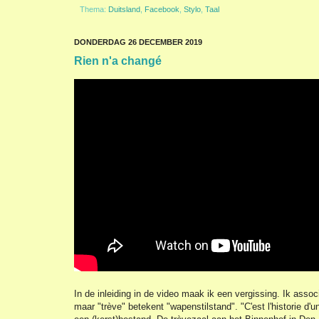
Thema:
Duitsland
,
Facebook
,
Stylo
,
Taal
DONDERDAG 26 DECEMBER 2019
Rien n'a changé
In de inleiding in de video maak ik een vergissing. Ik assoc
maar "trève" betekent "wapenstilstand". "C'est l'historie d'un