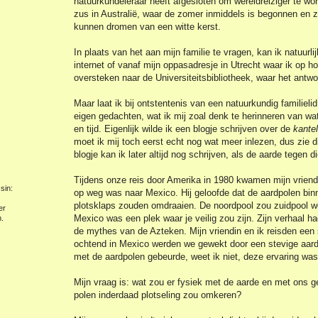
natuurkundeleraar heeft afgesloten om wereldreiziger te wo
zus in Australië, waar de zomer inmiddels is begonnen en z
kunnen dromen van een witte kerst.
In plaats van het aan mijn familie te vragen, kan ik natuur
internet of vanaf mijn oppasadresje in Utrecht waar ik op h
oversteken naar de Universiteitsbibliotheek, waar het antwo
Maar laat ik bij ontstentenis van een natuurkundig familiel
eigen gedachten, wat ik mij zoal denk te herinneren van wat
en tijd. Eigenlijk wilde ik een blogje schrijven over de
kante
moet ik mij toch eerst echt nog wat meer inlezen, dus zie d
blogje kan ik later altijd nog schrijven, als de aarde tegen di
Tijdens onze reis door Amerika in 1980 kwamen mijn vriend
sin:
op weg was naar Mexico. Hij geloofde dat de aardpolen bi
plotsklaps zouden omdraaien. De noordpool zou zuidpool w
er
Mexico was een plek waar je veilig zou zijn. Zijn verhaal h
.
de mythes van de Azteken. Mijn vriendin en ik reisden een
ochtend in Mexico werden we gewekt door een stevige aar
met de aardpolen gebeurde, weet ik niet, deze ervaring wa
Mijn vraag is: wat zou er fysiek met de aarde en met ons g
polen inderdaad plotseling zou omkeren?