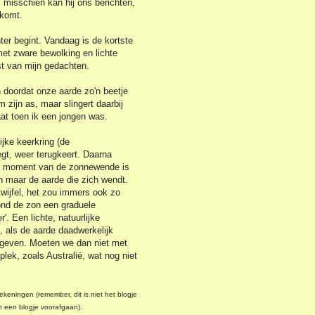
 misschien kan hij ons berichten,
gkomt.
er begint. Vandaag is de kortste
et zware bewolking en lichte
st van mijn gedachten.
 doordat onze aarde zo'n beetje
om zijn as, maar slingert daarbij
aat toen ik een jongen was.
jke keerkring (de
egt, weer terugkeert. Daarna
Het moment van de zonnewende is
on maar de aarde die zich wendt.
twijfel, het zou immers ook zo
rond de zon een graduele
. Een lichte, natuurlijke
n, als de aarde daadwerkelijk
k' geven. Moeten we dan niet met
plek, zoals Australië, wat nog niet
keningen (remember, dit is niet het blogje
an een blogje voorafgaan).