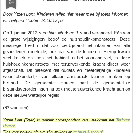
24
Door Ytzen Lont, Kinderen tellen niet meer mee bij toets inkomen
in: Trefpunt Houten 24.10.12 p2
Op 1 januari 2012 is de Wet Werk en Bijstand veranderd. Eën van 
de grote wijzigingen betrof de huishoudinkomenstoets. Deze 
maatregel hield in dat voor de bijstand het inkomen van alle 
gezinsleden meetelde, ook dat van de kinderen. Hierop kwam 
veel kritiek en toen het kabinet in het voorjaar viel, is deze 
huishoudinkomenstoets met terugwerkende kracht direct weer 
afgeschaft. Dit betekent dat ouders en meerderjarige kinderen 
weer afzonderlijk van elkaar aanspraak kunnen maken op 
bijstand. De gemeente Houten past de gemeentelijke 
bijstandsverordeningen nu ook met terugwerkende kracht aan op 
deze nieuwe wettelijke regels. 
(93 woorden)
Ytzen Lont (Stylo) is politiek correspondent van weekkrant het
Trefpunt
Houten
.
Tips voor politiek nieuws zijn welkom op
trefpunt@stylo.nl
.