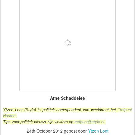
Arne Schaddelee
Ytzen Lont (Stylo) is politiek correspondent van weekkrant het
Trefpunt
Houten
.
Tips voor politiek nieuws zijn welkom op
trefpunt@stylo.nl
.
24th October 2012
gepost door
Ytzen Lont