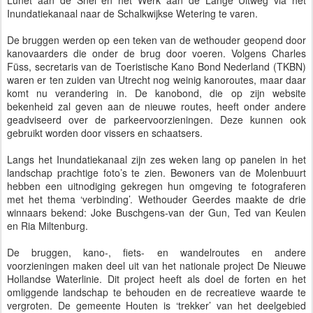
Lunet aan de Snel en het Werk aan de Lange Uitweg via het
Inundatiekanaal naar de Schalkwijkse Wetering te varen.
De bruggen werden op een teken van de wethouder geopend door
kanovaarders die onder de brug door voeren. Volgens Charles
Füss, secretaris van de Toeristische Kano Bond Nederland (TKBN)
waren er ten zuiden van Utrecht nog weinig kanoroutes, maar daar
komt nu verandering in. De kanobond, die op zijn website
bekenheid zal geven aan de nieuwe routes, heeft onder andere
geadviseerd over de parkeervoorzieningen. Deze kunnen ook
gebruikt worden door vissers en schaatsers.
Langs het Inundatiekanaal zijn zes weken lang op panelen in het
landschap prachtige foto’s te zien. Bewoners van de Molenbuurt
hebben een uitnodiging gekregen hun omgeving te fotograferen
met het thema ‘verbinding’. Wethouder Geerdes maakte de drie
winnaars bekend: Joke Buschgens-van der Gun, Ted van Keulen
en Ria Miltenburg.
De bruggen, kano-, fiets- en wandelroutes en andere
voorzieningen maken deel uit van het nationale project De Nieuwe
Hollandse Waterlinie. Dit project heeft als doel de forten en het
omliggende landschap te behouden en de recreatieve waarde te
vergroten. De gemeente Houten is ‘trekker’ van het deelgebied