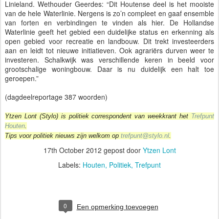
Linieland. Wethouder Geerdes: “Dit Houtense deel is het mooiste
van de hele Waterlinie. Nergens is zo’n compleet en gaaf ensemble
van forten en verbindingen te vinden als hier. De Hollandse
Waterlinie geeft het gebied een duidelijke status en erkenning als
open gebied voor recreatie en landbouw. Dit trekt investeerders
aan en leidt tot nieuwe initiatieven. Ook agrariërs durven weer te
investeren. Schalkwijk was verschillende keren in beeld voor
grootschalige woningbouw. Daar is nu duidelijk een halt toe
geroepen.”
(dagdeelreportage 387 woorden)
Ytzen Lont (Stylo) is politiek correspondent van weekkrant het
Trefpunt
Houten
.
Tips voor politiek nieuws zijn welkom op
trefpunt@stylo.nl
.
17th October 2012
gepost door
Ytzen Lont
Labels:
Houten
Politiek
Trefpunt
0
Een opmerking toevoegen