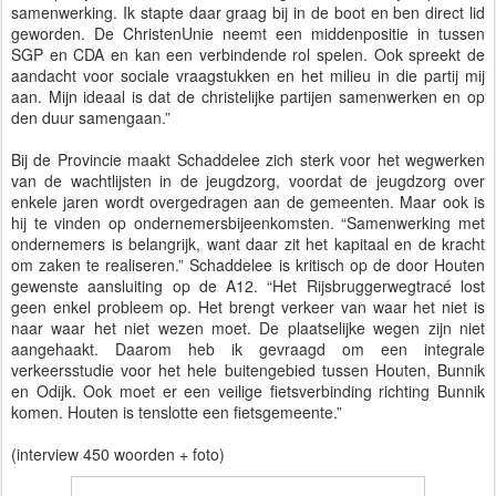
samenwerking. Ik stapte daar graag bij in de boot en ben direct lid
geworden. De ChristenUnie neemt een middenpositie in tussen
SGP en CDA en kan een verbindende rol spelen. Ook spreekt de
aandacht voor sociale vraagstukken en het milieu in die partij mij
aan. Mijn ideaal is dat de christelijke partijen samenwerken en op
den duur samengaan.”
Bij de Provincie maakt Schaddelee zich sterk voor het wegwerken
van de wachtlijsten in de jeugdzorg, voordat de jeugdzorg over
enkele jaren wordt overgedragen aan de gemeenten. Maar ook is
hij te vinden op ondernemersbijeenkomsten. “Samenwerking met
ondernemers is belangrijk, want daar zit het kapitaal en de kracht
om zaken te realiseren.” Schaddelee is kritisch op de door Houten
gewenste aansluiting op de A12. “Het Rijsbruggerwegtracé lost
geen enkel probleem op. Het brengt verkeer van waar het niet is
naar waar het niet wezen moet. De plaatselijke wegen zijn niet
aangehaakt. Daarom heb ik gevraagd om een integrale
verkeersstudie voor het hele buitengebied tussen Houten, Bunnik
en Odijk. Ook moet er een veilige fietsverbinding richting Bunnik
komen. Houten is tenslotte een fietsgemeente.”
(interview 450 woorden + foto)