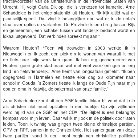
fractievoorzitter van de ChristenUnie in de Provinciale Staten van
Utrecht. Hij volgt Carla Dik op, die is verkozen tot kamerlid. Arne
Schaddelee is het enige statenlid uit Houten. “Ik kijk altijd wat er
plaatselijk speelt. Dat vind ik belangrijker dan wat er in de nota’s
staat over opties en varianten. De Provincie is een brug tussen Rijk
en gemeenten, een schakel tussen wat landelijk bedacht wordt en
lokaal uitgevoerd. Dat verbinden spreekt mij aan.”
Waarom Houten? “Toen wij trouwden in 2003 werkte ik in
Nieuwegein en ik zocht een plek om te wonen van waaruit ik met
de fiets naar mijn werk kon gaan. Ik ben erg gecharmeerd van
Houten, geen grote stad maar wel met veel voorzieningen en erg
kind- en fietsvriendelijk.” Arne heeft van jongsafaan gefietst. “Ik ben
opgegroeid in Harmelen en fietste elke dag 28 kilometer naar
school in Gouda. ’s Zomers fietste ik langs de Oude Rijn naar mijn
opa en oma in Katwijk, de bakermat van onze familie.”
Arne Schaddelee komt uit een SGP-familie. Maar hij vond dat je je
als christen niet moet opsluiten in een hoekje. Op zijn vijftiende
werd hij lid van de SGP én het CDA. “De Bijbel is een belangrijk
kompas voor mijn leven. Daar wil ik mij ook in de politiek door laten
leiden. Toen ik twintig was gingen twee kleine christelijke partijen,
GPV en RPF, samen in de ChristenUnie. Het samengaan van deze
twee partijen vond ik een mooi begin van christelijke politieke