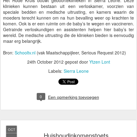
Het Rode Kruis bouwt geboorteklinieken in Sierra Leone. Deze
klinieken kunnen bestaan uit een verloskamer, voorzien van
speciale bedden en medische uitrusting, en kamers waarin de
moeders terecht kunnen om na hun bevalling weer op krachten te
komen. Ook is er een ruimte om de baby’s te wegen en vaccineren.
Getrainde verloskundigen en assistenten helpen hier baby’s ter
wereld. De medische uitrusting die de klinieken bieden is eenvoudig
maar erg belangrijk.
Bron:
Schooltv.nl
(vak Maatschappijleer, Serious Request 2012)
24th October 2012
gepost door
Ytzen Lont
Labels:
Sierra Leone
0
Een opmerking toevoegen
OCT
Huishoudinkomenstoets