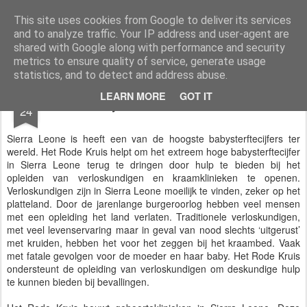
Styloblog
Stylo is secretariaat en tekstredactie Ytzen Lont
This site uses cookies from Google to deliver its services
and to analyze traffic. Your IP address and user-agent are
Pages
shared with Google along with performance and security
metrics to ensure quality of service, generate usage
statistics, and to detect and address abuse.
OCT
LEARN MORE
GOT IT
Babysterfte in Sierra Leone
24
Sierra Leone is heeft een van de hoogste babysterftecijfers ter
wereld. Het Rode Kruis helpt om het extreem hoge babysterftecijfer
in Sierra Leone terug te dringen door hulp te bieden bij het
opleiden van verloskundigen en kraamklinieken te openen.
Verloskundigen zijn in Sierra Leone moeilijk te vinden, zeker op het
platteland. Door de jarenlange burgeroorlog hebben veel mensen
met een opleiding het land verlaten. Traditionele verloskundigen,
met veel levenservaring maar in geval van nood slechts ‘uitgerust’
met kruiden, hebben het voor het zeggen bij het kraambed. Vaak
met fatale gevolgen voor de moeder en haar baby. Het Rode Kruis
ondersteunt de opleiding van verloskundigen om deskundige hulp
te kunnen bieden bij bevallingen.