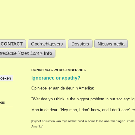
CONTACT
Opdrachtgevers
Dossiers
Nieuwsmedia
stredactie Ytzen Lont
>
Info
DONDERDAG 29 DECEMBER 2016
Ignorance or apathy?
Opiniepeiler aan de deur in Amerika:
"Wat doe you think is the biggest problem in our society: i
ogs
Man in de deur: "Hey man, I don't know, and I don't care" e
[Bij het opruimen van mijn archief vind ik soms losse aantekeningen, zoals 
Amerika]