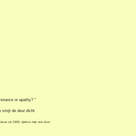
gnorance or apathy? "
n smijt de deur dicht.
deze uit 1980, tijdens mijn reis door