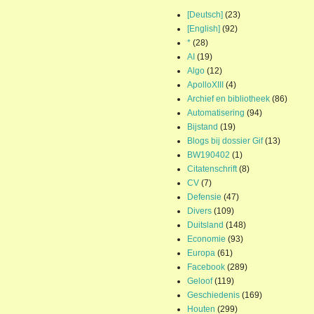
[Deutsch]
(23)
[English]
(92)
*
(28)
AI
(19)
Algo
(12)
ApolloXIII
(4)
Archief en bibliotheek
(86)
Automatisering
(94)
Bijstand
(19)
Blogs bij dossier Gif
(13)
BW190402
(1)
Citatenschrift
(8)
CV
(7)
Defensie
(47)
Divers
(109)
Duitsland
(148)
Economie
(93)
Europa
(61)
Facebook
(289)
Geloof
(119)
Geschiedenis
(169)
Houten
(299)