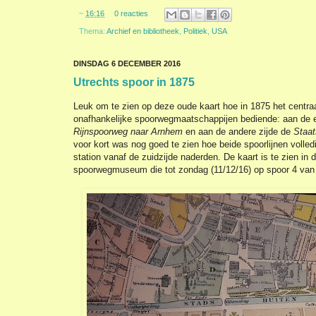
~
16:16
0 reacties
Thema:
Archief en bibliotheek
,
Politiek
,
USA
DINSDAG 6 DECEMBER 2016
Utrechts spoor in 1875
Leuk om te zien op deze oude kaart hoe in 1875 het centraa
onafhankelijke spoorwegmaatschappijen bediende: aan de e
Rijnspoorweg naar Arnhem
en aan de andere zijde de
Staa
voor kort was nog goed te zien hoe beide spoorlijnen volledi
station vanaf de zuidzijde naderden. De kaart is te zien in d
spoorwegmuseum die tot zondag (11/12/16) op spoor 4 van 