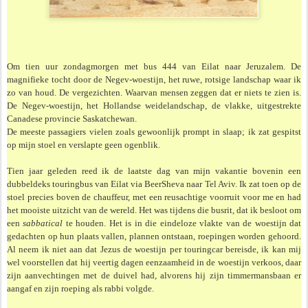
Om tien uur zondagmorgen met bus 444 van Eilat naar Jeruzalem. De
magnifieke tocht door de Negev-woestijn, het ruwe, rotsige landschap waar ik
zo van houd. De vergezichten. Waarvan mensen zeggen dat er niets te zien is.
De Negev-woestijn, het Hollandse weidelandschap, de vlakke, uitgestrekte
Canadese provincie Saskatchewan.
De meeste passagiers vielen zoals gewoonlijk prompt in slaap; ik zat gespitst
op mijn stoel en verslapte geen ogenblik.
Tien jaar geleden reed ik de laatste dag van mijn vakantie bovenin een
dubbeldeks touringbus van Eilat via BeerSheva naar Tel Aviv. Ik zat toen op de
stoel precies boven de chauffeur, met een reusachtige voorruit voor me en had
het mooiste uitzicht van de wereld. Het was tijdens die busrit, dat ik besloot om
een
sabbatical
te houden. Het is in die eindeloze vlakte van de woestijn dat
gedachten op hun plaats vallen, plannen ontstaan, roepingen worden gehoord.
Al neem ik niet aan dat Jezus de woestijn per touringcar bereisde, ik kan mij
wel voorstellen dat hij veertig dagen eenzaamheid in de woestijn verkoos, daar
zijn aanvechtingen met de duivel had, alvorens hij zijn timmermansbaan er
aangaf en zijn roeping als rabbi volgde.