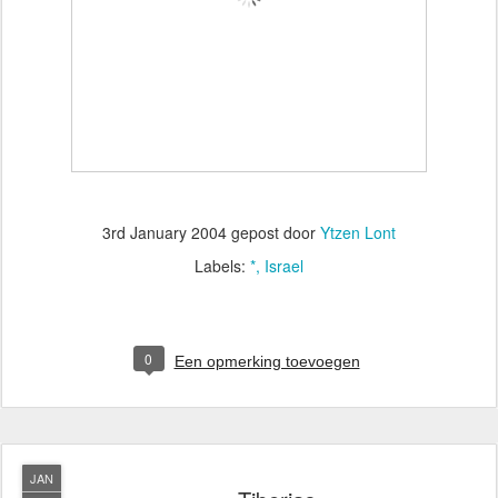
3rd January 2004
gepost door
Ytzen Lont
Labels:
*
Israel
0
Een opmerking toevoegen
JAN