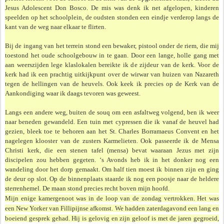
Jesus Adolescent Don Bosco. De mis was denk ik net afgelopen, kinderen
speelden op het schoolplein, de oudsten stonden een eindje verderop langs de
kant van de weg naar elkaar te flirten.
Bij de ingang van het terrein stond een bewaker, pistool onder de riem, die mij
toestond het oude schoolgebouw in te gaan. Door een lange, holle gang met
aan weerszijden lege klaslokalen bereikte ik de zijdeur van de kerk. Voor de
kerk had ik een prachtig uitkijk­punt over de wirwar van huizen van Nazareth
tegen de hellingen van de heuvels. Ook keek ik precies op de Kerk van de
Aankondiging waar ik daags tevoren was geweest.
Langs een andere weg, buiten de souq om een asfaltweg volgend, ben ik weer
naar beneden gewandeld. Een tuin met cypressen die ik vanaf de heuvel had
gezien, bleek toe te behoren aan het St. Charles Borramaeus Convent en het
nagelegen klooster van de zusters Karmelieten. Ook passeerde ik de Mensa
Christi kerk, die een stenen tafel (mensa) bevat waaraan Jezus met zijn
discipelen zou hebben gegeten. ‘s Avonds heb ik in het donker nog een
wandeling door het dorp gemaakt. Om half tien moest ik binnen zijn en ging
de deur op slot. Op de binnenplaats staarde ik nog een poosje naar de heldere
sterrenhemel. De maan stond precies recht boven mijn hoofd.
Mijn enige kamergenoot was in de loop van de zondag vertrokken. Het was
een New Yorker van Fillipijnse afkomst. We hadden zaterdagavond een lang en
boeiend gesprek gehad. Hij is gelovig en zijn geloof is met de jaren gegroeid,