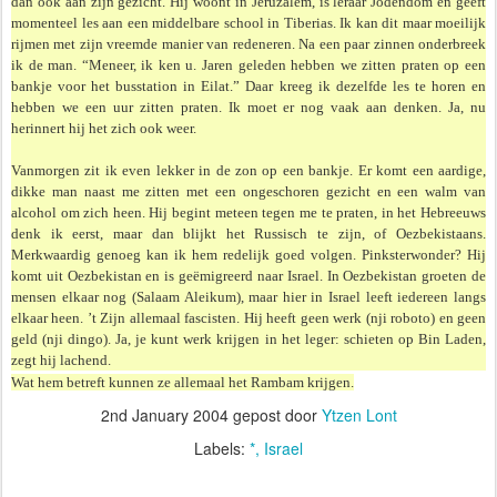
dan ook aan zijn gezicht. Hij woont in Jeruzalem, is leraar Jodendom en geeft
momenteel les aan een middelbare school in Tiberias. Ik kan dit maar moeilijk
rijmen met zijn vreemde manier van redeneren. Na een paar zinnen onderbreek
ik de man. “Meneer, ik ken u. Jaren geleden hebben we zitten praten op een
bankje voor het busstation in Eilat.” Daar kreeg ik dezelfde les te horen en
hebben we een uur zitten praten. Ik moet er nog vaak aan denken. Ja, nu
herinnert hij het zich ook weer.
Vanmorgen zit ik even lekker in de zon op een bankje. Er komt een aardige,
dikke man naast me zitten met een ongeschoren gezicht en een walm van
alcohol om zich heen. Hij begint meteen tegen me te praten, in het Hebreeuws
denk ik eerst, maar dan blijkt het Russisch te zijn, of Oezbekistaans.
Merkwaardig genoeg kan ik hem redelijk goed volgen. Pinksterwonder? Hij
komt uit Oezbekistan en is geëmigreerd naar Israel. In Oezbekistan groeten de
mensen elkaar nog (Salaam Aleikum), maar hier in Israel leeft iedereen langs
elkaar heen. ’t Zijn allemaal fascisten. Hij heeft geen werk (nji roboto) en geen
geld (nji dingo). Ja, je kunt werk krijgen in het leger: schieten op Bin Laden,
zegt hij lachend.
Wat hem betreft kunnen ze allemaal het Rambam krijgen.
2nd January 2004
gepost door
Ytzen Lont
Labels:
*
Israel