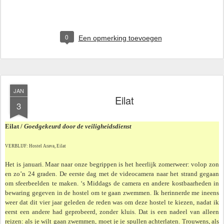
0
Een opmerking toevoegen
JAN
Eilat
3
Eilat /
Goedgekeurd door de veiligheidsdienst
VERBLIJF: Hostel Arava, Eilat
Het is januari. Maar naar onze begrippen is het heerlijk zomerweer: volop zon
en zo’n 24 graden. De eerste dag met de videocamera naar het strand gegaan
om sfeerbeelden te maken. ‘s Middags de camera en andere kostbaar­heden in
bewaring gegeven in de hostel om te gaan zwemmen. Ik herinnerde me ineens
weer dat dit vier jaar geleden de reden was om deze hostel te kiezen, nadat ik
eerst een andere had geprobeerd, zonder kluis. Dat is een nadeel van alleen
reizen: als je wilt gaan zwemmen, moet je je spullen achterlaten. Trouwens, als