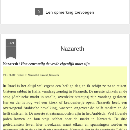
0
Een opmerking toevoegen
JAN
Nazareth
1
Nazareth /
Hoe eenvoudig de vrede eigenlijk moet zijn
VERBLIJF: Sisters of Nazareth Convent, Nazareth
In Israel is het altijd wel ergens een heilige dag en ik schijn ze na te reizen.
Gisteren sabbat in Haifa, vandaag zondag in Nazareth. De meeste winkels en de
souq (Arabische markt in smalle, overdekte straatjes) zijn vandaag gesloten.
Her en der is nog wel een kiosk of kruideniertje open. Nazareth heeft een
overwegend Arabische bevolking, waar­van ongeveer de helft moslim en de
helft christen is. De meeste straatnaamborden zijn in het Arabisch. Veel liberale
joden komen op hun vrije sabbat naar de markt in Nazareth. De drie
godsdiensten leven hier vreedzaam naast elkaar en spanningen worden er
voornamelijk in de politiek uitgevochten. Nazareth ligt in de provincie Galilea