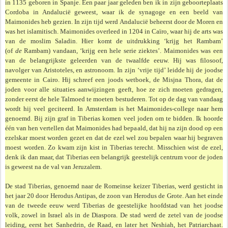
in 1135 geboren in Spanje. Een paar jaar geleden ben ik in zijn geboorteplaats
Cordoba in Andalucië geweest, waar ik de synagoge en een beeld van
Maimonides heb gezien. In zijn tijd werd Andalucië beheerst door de Moren en
was het islamitisch. Maimonides overleed in 1204 in Caïro, waar hij de arts was
van de moslim Saladin. Hier komt de uitdrukking ‘krijg het Rambam’
(of
de
Rambam) vandaan, ‘krijg een hele serie ziektes’. Maimonides was een
van de belangrijkste geleerden van de twaalfde eeuw. Hij was filosoof,
navolger van Aristoteles, en astronoom. In zijn ‘vrije tijd’ leidde hij de joodse
gemeente in Cairo. Hij schreef een joods wetboek, de Misjna Thora, dat de
joden voor alle situaties aanwijzingen geeft, hoe ze zich moeten gedragen,
zonder eerst de hele Talmoed te moeten bestuderen. Tot op de dag van vandaag
wordt hij veel geciteerd. In Amsterdam is het Maimonides-college naar hem
genoemd. Bij zijn graf in Tiberias komen veel joden om te bidden. Ik hoorde
één van hen vertellen dat Maimonides had bepaald, dat hij na zijn dood op een
ezelskar moest worden gezet en dat de ezel wel zou bepalen waar hij begraven
moest worden. Zo kwam zijn kist in Tiberias terecht. Misschien wist de ezel,
denk ik dan maar, dat Tiberias een belangrijk geestelijk centrum voor de joden
is geweest na de val van Jeruzalem.
De stad Tiberias, genoemd naar de Romeinse keizer Tiberias, werd gesticht in
het jaar 20 door Herodus Antipas, de zoon van Herodus de Grote. Aan het einde
van de tweede eeuw werd Tiberias de geestelijke hoofdstad van het joodse
volk, zowel in Israel als in de Diaspora. De stad werd de zetel van de joodse
leiding, eerst het Sanhedrin, de Raad, en later het Neshiah, het Patriarchaat.