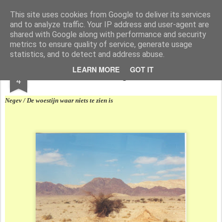
Styloblog
Stylo is secretariaat en tekstredactie Ytzen Lont
This site uses cookies from Google to deliver its services
and to analyze traffic. Your IP address and user-agent are
Pages
shared with Google along with performance and security
metrics to ensure quality of service, generate usage
statistics, and to detect and address abuse.
JAN
LEARN MORE
GOT IT
Negev
4
Negev / De woestijn waar niets te zien is