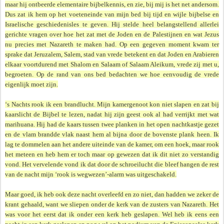
maar hij ontbeerde elementaire bijbelkennis, en zie, bij mij is het net andersom.
Dus zat ik hem op het voeteneinde van mijn bed bij tijd en wijle bijbelse en
Israelische geschiedenisles te geven. Hij stelde heel belangstellend allerlei
gerichte vragen over hoe het zat met de Joden en de Palestijnen en wat Jezus
nu precies met Nazareth te maken had. Op een gegeven moment kwam ter
sprake dat Jeruzalem, Salem, stad van vrede betekent en dat Joden en Arabieren
elkaar voortdurend met Shalom en Salaam of Salaam Aleikum, vrede zij met u,
begroeten. Op de rand van ons bed bedachten we hoe eenvoudig de vrede
eigenlijk moet zijn.
‘s Nachts rook ik een brandlucht. Mijn kamergenoot kon niet slapen en zat bij
kaarslicht de Bijbel te lezen, nadat hij zijn geest ook al had verrijkt met wat
marihuana. Hij had de kaars tussen twee planken in het open nachtkastje gezet
en de vlam brandde vlak naast hem al bijna door de bovenste plank heen. Ik
lag te dommelen aan het andere uiteinde van de kamer, om een hoek, maar rook
het meteen en heb hem er toch maar op gewezen dat ik dit niet zo verstandig
vond. Het vervelende vond ik dat door de schroeilucht die bleef hangen de rest
van de nacht mijn ‘rook is wegwezen’-alarm was uitgeschakeld.
Maar goed, ik heb ook deze nacht overleefd en zo niet, dan hadden we zeker de
krant gehaald, want we sliepen onder de kerk van de zusters van Nazareth. Het
was voor het eerst dat ik onder een kerk heb geslapen. Wel heb ik eens een