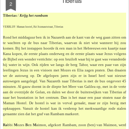
Tiberias
2
Tiberias
/
Krijg het rambam
VERBLIJF: Maman hostel, Ha’Atzmautstraat, Tiberias
Rond het middaguur ben ik in Nazareth aan de kant van de weg gaan zitten om
te wachten op de bus naar Tiberias, waarvan ik niet wist wanneer hij zou
komen. Bij het instappen hoorde ik een man in het Hebreeuws een kaartje naar
Kana kopen, de eerste plaats onderweg en de eerste plaats waar Jezus volgens
de Bijbel een wonder verrichtte: op een bruiloft waar hij te gast was veranderde
hij water in wijn. Ook rijden we langs de berg Tabor, waar een paar van zijn
leerlingen Jezus in een visioen met Mozes en Elia zagen praten. Dan draaien
we de autoweg op. De afgelopen jaren zijn er in Israel heel wat nieuwe
autowegen aangelegd. Van Nazareth naar Tiberias is met de bus ongeveer 45
minuten. Al gauw doemt in de diepte het Meer van Galilea op, met in de verte
aan de overzijde de Golan, en dalen we door de buitenwijken van Tiberias af
naar het busstation in het centrum. Dan is het maar een paar straten naar de
Maman Hostel. De hostel is wat in verval geraakt, maar ze zijn bezig met
opknappen. Vanuit de hostel kan ik verderop het merk­waardige rode stalen
geraamte zien dat het graf van Rambam markeert.
Ra
bbi
M
ozes
B
en
M
aimon, afgekort Rambam, zoon (ben) van Maimon, werd