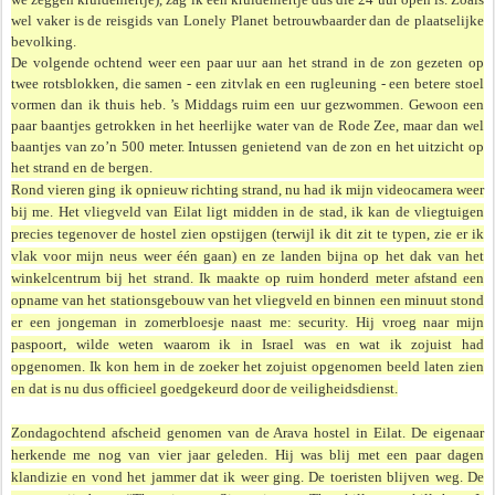
wel vaker is de reisgids van Lonely Planet betrouwbaarder dan de plaatselijke
bevolking.
De volgende ochtend weer een paar uur aan het strand in de zon gezeten op
twee rotsblokken, die samen - een zitvlak en een rugleuning - een betere stoel
vormen dan ik thuis heb. ’s Middags ruim een uur gezwommen. Gewoon een
paar baantjes getrokken in het heerlijke water van de Rode Zee, maar dan wel
baantjes van zo’n 500 meter. Intussen genietend van de zon en het uitzicht op
het strand en de bergen.
Rond vieren ging ik opnieuw richting strand, nu had ik mijn videocamera weer
bij me. Het vliegveld van Eilat ligt midden in de stad, ik kan de vliegtuigen
precies tegenover de hostel zien opstijgen (terwijl ik dit zit te typen, zie er ik
vlak voor mijn neus weer één gaan) en ze landen bijna op het dak van het
winkelcentrum bij het strand. Ik maakte op ruim honderd meter afstand een
opname van het stationsgebouw van het vliegveld en binnen een minuut stond
er een jongeman in zomerbloesje naast me: security. Hij vroeg naar mijn
paspoort, wilde weten waarom ik in Israel was en wat ik zojuist had
opgenomen. Ik kon hem in de zoeker het zojuist opgenomen beeld laten zien
en dat is nu dus officieel goedgekeurd door de veiligheidsdienst.
Zondagochtend afscheid genomen van de Arava hostel in Eilat. De eigenaar
herkende me nog van vier jaar geleden. Hij was blij met een paar dagen
klandizie en vond het jammer dat ik weer ging. De toeristen blijven weg. De