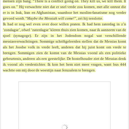
mensen zijn bang. “There is a conflict going on. They kill us, we kill them. It
goes on.” Hij verwachtte niet dat er snel vrede zou komen, met alle onrust die
er is in Irak, Iran en Afghanistan, waardoor het moslim-fanatisme nog verder
gevoed wordt.
“Maybe the Messiah will come!”,
zei hij tenslotte.
Ik had er nog wel even over door willen praten. Ik had hem zaterdag in z’n
‘zondagse’, ofwel ‘zaterdagse’ kleren thuis zien komen, naar ik aanneem van de
sjoel (synagoge). Er zijn in het Jodendom nogal wat verschillende
messiasverwachtingen. Sommige schrift­geleerden stellen dat de Messias komt
als het Joodse volk in vrede leeft, anderen dat hij juist komt om vrede te
brengen. Sommigen zien de komst van de Messias vooral als een politieke
gebeurtenis, anderen als een geestelijke. De hostelhouder ziet de Messias denk
ik vooral als vredestichter. Ik kon het hem niet meer vragen, want bus 444
wachtte om mij door de woestijn naar Jeruzalem te brengen.