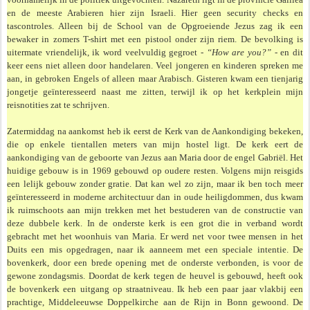
en de meeste Arabieren hier zijn Israeli. Hier geen security checks en
tascontroles. Alleen bij de School van de Opgroeiende Jezus zag ik een
bewaker in zomers T-shirt met een pistool onder zijn riem. De bevolking is
uitermate vriendelijk, ik word veelvuldig gegroet
- “How are you?”
- en dit
keer eens niet alleen door handelaren. Veel jongeren en kinderen spreken me
aan, in gebroken Engels of alleen maar Arabisch. Gisteren kwam een tienjarig
jongetje geïnteresseerd naast me zitten, terwijl ik op het kerkplein mijn
reisnotities zat te schrijven.
Zatermiddag na aankomst heb ik eerst de Kerk van de Aankondiging bekeken,
die op enkele tientallen meters van mijn hostel ligt. De kerk eert de
aankondiging van de geboorte van Jezus aan Maria door de engel Gabriël. Het
huidige gebouw is in 1969 gebouwd op oudere resten. Volgens mijn reisgids
een lelijk gebouw zonder gratie. Dat kan wel zo zijn, maar ik ben toch meer
geïnteresseerd in moderne architectuur dan in oude heiligdommen, dus kwam
ik ruimschoots aan mijn trekken met het bestuderen van de constructie van
deze dubbele kerk. In de onderste kerk is een grot die in verband wordt
gebracht met het woonhuis van Maria. Er werd net voor twee mensen in het
Duits een mis opgedragen, naar ik aanneem met een speciale intentie. De
bovenkerk, door een brede opening met de onderste verbonden, is voor de
gewone zondagsmis. Doordat de kerk tegen de heuvel is gebouwd, heeft ook
de bovenkerk een uitgang op straatniveau. Ik heb een paar jaar vlakbij een
prachtige, Middeleeuwse Doppel­­kirche aan de Rijn in Bonn gewoond. De