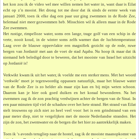
het kon zou ik de video wel mee willen nemen het water in, want daar is Eilat
echt op z’n mooist. Het drong tot me door dat ik sinds de eerste week van
januari 2000, toen ik elke dag een paar uur ging zwemmen in de Rode Zee,
helemaal niet meer gezwommen heb. Misschien wil ik alleen maar in de Rode
Zee zwemmen.
Het rustige, rimpelloze water, soms een lange, trage golf van een schip in de
verte, nooit koud, in de winter soms zelfs warmer dan de luchttemperatuur.
Laag over de blauwe oppervlakte een magnifiek gezicht op de rode, ruwe
bergen van Jordanië met aan de voet de stad Aqaba. Nu hoop ik maar dat ik
niemand heb beledigd door te beweren, dat het mooiste van Israel het uitzicht
op Jordanië is!
Verkwikt kwam ik uit het water, ik voelde me een sterker mens. Met het woord
‘ver
kwikt
’ moet je tegenwoordig oppassen natuurlijk, maar het blauwe water
van de Rode Zee is zo helder als maar zijn kan en bij mijn weten schoon.
Daarom kan je hier ook goed duiken en het koraal bewonderen. Na het
zwemmen zag ik de zon prachtig verdwijnen achter de bergen van de Sinai. In
een paar minuten tijd viel de schaduw over het hete strand. Het strand van Eilat
stelt trouwens op zich niet zo heel veel voor: het is een grindstrand van een
paar meter diep, niet te vergelijken met de mooie Nederlandse stranden. Het
zijn de zon, het zwemwater en de bergen die het hier zo aantrekkelijk maken.
Toen ik ‘s avonds terugliep naar de hostel, zag ik de mooiste maanopkomst van