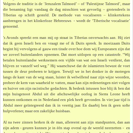
Volgens de traditie is de ‘Jeruzalem Talmoed’ – of ‘Palestijnse Talmoed’, maar
die benaming ligt vandaag de dag misschien wat gevoelig – grotendeels in
Tiberias op schrift gesteld. De methode van vocaliseren – klinker­tekens
aanbrengen in het klinkerloze Hebreeuws - wordt de ‘Tiberische vocalisatie’
genoemd.
’s Avonds spreekt een man mij op straat in Tiberias onverwachts aan. Hij ziet
dat ik geen Israeli ben en vraagt me of ik Duits spreek. In moeizaam Duits
begint hij vervolgens al gauw een tirade over hoe dom wij Europeanen zijn dat
we zoveel buiten­landers opnemen. Dat moet uitlopen op een catastrofe. “Wij
betalen buitenlandse werk­nemers een vijfde van wat een Israeli verdient, dan
blijven ze vanzelf wel weg.” Hij waar­schuwt dat de islamieten bewust de voet
tussen de deur proberen te krijgen. Terwijl we in het donker in de motregen
langs de kant van de weg staan, luister ik welwillend naar zijn wijze woorden,
probeer de kern van waarheid te vatten, maar kan zijn redeneringen niet volgen
en huiver om zijn racistische gedachten. Ik bedenk intussen hoe blij ik ben dat
mijn huisgenoot Abdul uit die afschuwelijke oorlog in Sierra Leone heeft
kunnen ontkomen en in Nederland een plek heeft gevonden. In vier jaar tijd is
Abdul meer geïntegreerd dan ik in veertig jaar. En daarbij ben ik geen softe
hulpverlener, maar een zakelijke huisbaas.
Al na twee zinnen herken ik de man, allereerst aan zijn standpunten, dan aan
zijn adem - geuren kunnen je in één stap overal op de wereld neerzetten - en