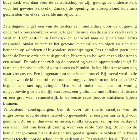
bovenkerk was daar voor de aartsbisschop en zijn gevolg, de onderste kerk
voor het gewone kerkvolk. Dankzij de opening in vloer/plafond kon men
gescheiden van elkaar dezelfde mis bijwonen.
Zaterdagavond gaf één van de zusters een rondleiding door de opgraving
onder het kloostercomplex waar ik logeer. De orde van de zusters van Nazareth
werd in 1822 gesticht in Frankrijk en genoemd naar de plaats waar Jezus
opgroeide, omdat ze hem in het gewone leven willen navolgen en zich niet
beroepen op wonderen of bijzondere verschijningen. Pas tientallen jaren later
kocht de Franse orde een stuk grond in Nazareth en bouwde er een klooster en
een school. De orde richt zich op de opvoeding van de opgroeiende jeugd. Er
is nu een Arabische school voor doven en blinden. In het klooster wonen nog
maar vier zusters. Een jongeman runt voor hen de hostel. Bij toeval werd in de
19e eeuw in de kloostertuin een oude, drooggevallen bron ontdekt en in 1887
begon men met opgravingen. Men vond onder meer een tot woning
omgebouwde grot uit de tijd van Jezus, een graftombe met rollende sluitsteen
en een grot waar vermoedelijk in de eerste eeuw joodse christenen bijeen
kwamen.
Vanochtend, zondagmorgen, ben ik door de smalle straatjes van de
uitgestorven souq de steile heuvel op gewandeld, er een paar uur de tijd voor
genomen. Zo nu en dan even uitrusten, rondkijken, peinzen op een bankje of
een steen. Het was heerlijk zonnig weer, een echte ‘zon’dag. Boven op de
heuvel aangekomen bleek ik de richting goed uitgemikt te hebben en ik kwam
precies terecht voor de school en de kerk van de Opgroeiende Jezus, l’Ecole du