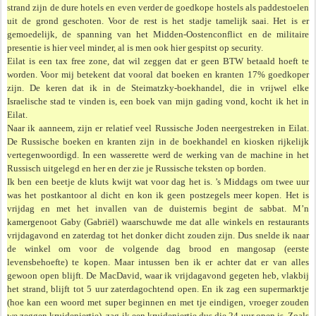
strand zijn de dure hotels en even verder de goedkope hostels als paddestoelen
uit de grond geschoten. Voor de rest is het stadje tamelijk saai. Het is er
gemoedelijk, de spanning van het Midden-Oostenconflict en de militaire
presentie is hier veel minder, al is men ook hier gespitst op security.
Eilat is een tax free zone, dat wil zeggen dat er geen BTW betaald hoeft te
worden. Voor mij betekent dat vooral dat boeken en kranten 17% goedkoper
zijn. De keren dat ik in de Steimatzky-boekhandel, die in vrijwel elke
Israelische stad te vinden is, een boek van mijn gading vond, kocht ik het in
Eilat.
Naar ik aanneem, zijn er relatief veel Russische Joden neergestreken in Eilat.
De Russische boeken en kranten zijn in de boekhandel en kiosken rijkelijk
vertegen­woordigd. In een wasserette werd de werking van de machine in het
Russisch uitgelegd en her en der zie je Russische teksten op borden.
Ik ben een beetje de kluts kwijt wat voor dag het is. ’s Middags om twee uur
was het post­kantoor al dicht en kon ik geen postzegels meer kopen. Het is
vrijdag en met het invallen van de duisternis begint de sabbat. M’n
kamergenoot Gaby (Gabriël) waarschuwde me dat alle winkels en restaurants
vrijdagavond en zaterdag tot het donker dicht zouden zijn. Dus snelde ik naar
de winkel om voor de volgende dag brood en mangosap (eerste
levensbehoefte) te kopen. Maar intussen ben ik er achter dat er van alles
gewoon open blijft. De MacDavid, waar ik vrijdagavond gegeten heb, vlakbij
het strand, blijft tot 5 uur zaterdagochtend open. En ik zag een supermarktje
(hoe kan een woord met super beginnen en met tje eindigen, vroeger zouden
we zeggen kruideniertje), zag ik een kruideniertje dus die 24 uur open is. Zoals