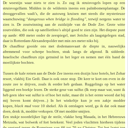
De woestijn waar niets te zien is. Zo zag ik struisvogels lopen op een
struisvogelfarm. Midden in de wildernis ineens een palmbomenplantage. De
drooggevallen wadi’s, die de autoweg kruisen met steeds die mysterieuze
waarschuwing:
“dangerous when bridge is flooding”
, terwijl nergens water te
zien is
.
De zoutwinning aan de zuidzijde van de Dode Zee. Grote witte
zoutvelden, die ook op satellietfoto’s altijd goed te zien zijn. Het diepste punt
op aarde: 400 meter onder de zeespiegel, met Jericho als laagstgelegen stad,
daar is Rotterdam-Alexanderpolder met min zes meter niks bij.
De chauffeur gooide ons met dodemansvaart de diepte in, nauwelijks
afremmend voor scherpe bochten, strak langs de afgrond. Ik sidderde.
Israelische chauffeurs zijn getraind in het leger en nemen met één hand de
moeilijkste bochten.
Tussen de kale rotsen aan de Dode Zee ineens een dozijn luxe hotels, het Zohar
resort, vlakbij Ein Gedi. Daar is ook onze stop. Dit keer te kort om even in de
zoute zee te drijven, zoals ik eerder heb gedaan. Ruggelings op het water
liggend een boekje lezen. De sterke geur van sulfur. (Ik roep maar wat, want ik
heb geen idee wat sulfur is of hoe het ruikt, maar dit is het eerste woord dat bij
mij boven komt drijven...) In het winkeltje kun je een zakje modder
kopen,
black mud
voor 10 shekel. Als ik ontslagen word, ga ik dat ook maar
doen, denk ik, modder verkopen. Of met modder smijten.
Een stukje noordelijker ligt de steile, vlakke berg Masada, in het Hebreeuws
Metzuda, wat bolwerk of fort betekent. Veel joden vluchtten hierheen tijdens
de opstand tegen de Romeinen van 66 tot 70 na Christus. Tot het laatst toe