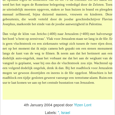
werd het fort tegen de Romeinse belegering verdedigd door de Zeloten. Toen
ze uiteindelijk moesten opgeven, staken ze hun huizen in brand en pleegden
massaal zelfmoord, bijna duizend mannen, vrouwen en kinderen. Deze
gebeurtenis, die wordt verteld door de joodse geschiedschrijver Flavius
Josephus, markeerde het einde van de joodse aanwezigheid in Palestina.
Dan volgt de klim van Jericho (-400) naar Jeruzalem (+400) met halverwege
het bord ‘u bent op zeeniveau’. Vlak voor Jeruzalem staan we lang in de file. Er
is geen vluchtstrook en een ziekenauto wringt zich tussen de twee rijen door,
net op het moment dat ik mijn camera heb gepakt om een stenen monument
langs de kant van de weg te filmen. Ik neem aan dat het herinnert aan een
dodelijk auto-ongeluk, maar het verbaast me dat het aan de wegkant van de
vangrail is geplaatst, waar bij ons dus de vluchtstrook zou zijn. Wachtend op
een volgend dodelijk ongeluk, denk ik dan. Bij het roadblock voor Jeruzalem
mogen we gewoon doorrijden en ineens is de file opgelost. Misschien is het
roadblock een tijdje gesloten geweest vanwege een terrorisme-alarm. Ruim een
uur te laat komen we aan op het centrale bus­station van Jeruzalem.
4th January 2004
gepost door
Ytzen Lont
Labels:
*
Israel