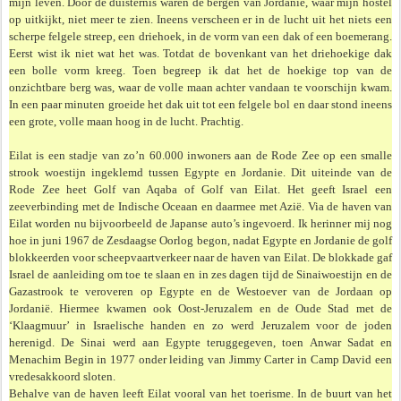
mijn leven. Door de duisternis waren de bergen van Jordanië, waar mijn hostel
op uitkijkt, niet meer te zien. Ineens verscheen er in de lucht uit het niets een
scherpe felgele streep, een driehoek, in de vorm van een dak of een boemerang.
Eerst wist ik niet wat het was. Totdat de bovenkant van het driehoekige dak
een bolle vorm kreeg. Toen begreep ik dat het de hoekige top van de
onzichtbare berg was, waar de volle maan achter vandaan te voorschijn kwam.
In een paar minuten groeide het dak uit tot een felgele bol en daar stond ineens
een grote, volle maan hoog in de lucht. Prachtig.
Eilat is een stadje van zo’n 60.000 inwoners aan de Rode Zee op een smalle
strook woestijn ingeklemd tussen Egypte en Jordanie. Dit uiteinde van de
Rode Zee heet Golf van Aqaba of Golf van Eilat. Het geeft Israel een
zeeverbinding met de Indische Oceaan en daarmee met Azië. Via de haven van
Eilat worden nu bijvoorbeeld de Japanse auto’s ingevoerd. Ik herinner mij nog
hoe in juni 1967 de Zesdaagse Oorlog begon, nadat Egypte en Jordanie de golf
blokkeerden voor scheepvaartverkeer naar de haven van Eilat. De blokkade gaf
Israel de aanleiding om toe te slaan en in zes dagen tijd de Sinai­woestijn en de
Gazastrook te veroveren op Egypte en de Westoever van de Jordaan op
Jordanië. Hiermee kwamen ook Oost-Jeruzalem en de Oude Stad met de
‘Klaagmuur’ in Israelische handen en zo werd Jeruzalem voor de joden
herenigd. De Sinai werd aan Egypte teruggegeven, toen Anwar Sadat en
Menachim Begin in 1977 onder leiding van Jimmy Carter in Camp David een
vredesakkoord sloten.
Behalve van de haven leeft Eilat vooral van het toerisme. In de buurt van het