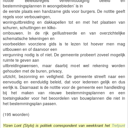
notitie ‘Beleidsregels vereenvoudiging beleid en
bestemmingsplannen in woongebieden’ is in
de eerste plaats een handzame gids voor burgers. De notitie geeft
regels voor verbouwingen,
woninguitbreiding en dakkapellen tot en met het plaatsen van
schuren, schuttingen en kliko-
ombouwen. In de rijk geïllustreerde en van overzichtelijke
schematische tekeningen en
voorbeelden voorziene gids is te lezen tot hoever men mag
uitbouwen en of daarvoor een
vergunning nodig is of niet. De gemeente probeert zoveel mogelijk
ruimte te geven aan
uitbreidingswensen, maar daarbij moet wel rekening worden
gehouden met de buren, privacy,
uitzicht, bezonning en veiligheid. De gemeente streeft naar een
eenvoudig en eenduidig beleid, dat voor iedereen gelijk en dus
eerlijk is. Daarnaast is de notitie voor de gemeente een handleiding
bij het maken van nieuwe bestemmingsplannen en een
toetsingskader voor het beoordelen van bouwplannen die niet in
het bestemmingsplan passen.
(195 woorden)
Ytzen Lont (Stylo) is politiek correspondent van weekkrant het
Trefpunt