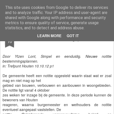
Styloblog
Stylo is secretariaat en tekstredactie Ytzen Lont
This site uses cookies from Google to deliver its services
and to analyze traffic. Your IP address and user-agent are
Pages
shared with Google along with performance and security
metrics to ensure quality of service, generate usage
statistics, and to detect and address abuse.
OCT
LEARN MORE
GOT IT
Notitie bestemmingsplannen
10
Door Ytzen Lont, Simpel en eenduidig. Nieuwe notitie
bestemmingsplannen.
in: Trefpunt Houten 10.10.12 p1
De gemeente heeft een notitie opgesteld waarin staat wat er zoal
mag en niet mag op het
gebied van bouwen, verbouwen en aanbouwen in woongebieden.
De notitie ligt vanaf 4 oktober
zes weken ter inzage bij de gemeente. In deze periode kunnen de
bewoners van Houten
reageren, waarna burgemeester en wethouders de notitie
eventueel aangepast vaststellen. De