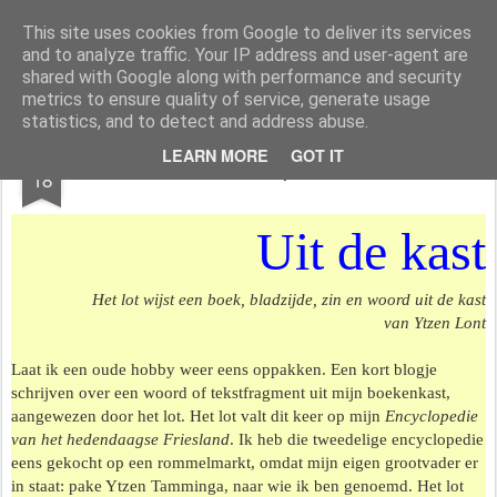
Styloblog
Stylo is secretariaat en tekstredactie Ytzen Lont
This site uses cookies from Google to deliver its services
and to analyze traffic. Your IP address and user-agent are
Pages
shared with Google along with performance and security
metrics to ensure quality of service, generate usage
statistics, and to detect and address abuse.
JUN
LEARN MORE
GOT IT
Jeu de pelote
18
Uit de kast
Het lot wijst een boek, bladzijde, zin en woord uit de kast
van Ytzen Lont
Laat ik een oude hobby weer eens oppakken. Een kort blogje
schrijven over een woord of tekstfragment uit mijn boekenkast,
aangewezen door het lot. Het lot valt dit keer op mijn
Encyclopedie
van het hedendaagse Friesland
. Ik heb die tweedelige encyclopedie
eens gekocht op een rommelmarkt, omdat mijn eigen grootvader er
in staat: pake Ytzen Tamminga, naar wie ik ben genoemd. Het lot