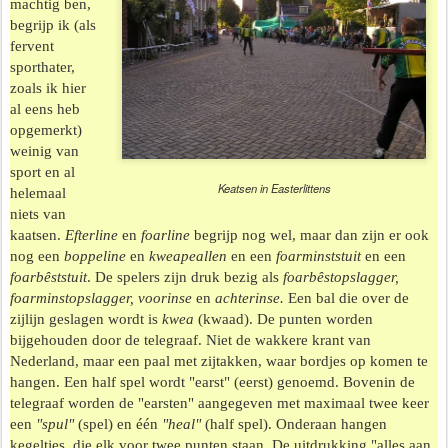
machtig ben,
begrijp ik (als
fervent
sporthater,
zoals ik hier
al eens heb
opgemerkt)
weinig van
sport en al
Keatsen in Easterlittens
helemaal
niets van
kaatsen.
Efterline
en
foarline
begrijp nog wel, maar dan zijn er ook
nog een
boppeline
en
kweapeallen
en een
foarminststuit
en een
foarbêststuit
. De spelers zijn druk bezig als
foarbêstopslagger,
foarminstopslagger, voorinse
en
achterinse.
Een bal die over de
zijlijn geslagen wordt is
kwea
(kwaad).
De punten worden
bijgehouden door de telegraaf. Niet de wakkere krant van
Nederland, maar een paal met zijtakken, waar bordjes op komen te
hangen. Een half spel wordt "earst" (eerst) genoemd. Bovenin de
telegraaf worden de "earsten" aangegeven met maximaal twee keer
een
"spul"
(spel) en één
"heal"
(half spel). Onderaan hangen
kegeltjes, die elk voor twee punten staan. De uitdrukking "alles aan