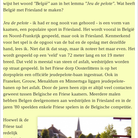
wijst het woord
"België"
aan in het lemma
"Jeu de pelote"
. Wat heeft
België met Friesland te maken?
Jeu de pelote
- ik had er nog nooit van gehoord - is een vorm van
kaatsen, een populaire sport in Friesland. Het wordt vooral in België
en Noord-Frankrijk gespeeld, maar ook in Friesland.
Kenmerkend
voor het spel is de opgooi van de bal en de opslag met dezelfde
hand, lees ik. Niet dat ik dat snap, maar ik noteer het maar even.
Het
wordt gespeeld op een 'veld' van 72 meter lang en tot 19 meter
breed. Dat veld is meestal van steen of asfalt, wedstrijden worden
op straat gespeeld.
In het Friese dorp Oosterlittens is op het
dorpsplein een officiële jeudepelote-baan ingestraat. Ook in
Franeker, Grouw, Menaldum en Minnertsga liggen jeudepelote-
banen op het asfalt. Door de jaren heen zijn er altijd veel contacten
geweest tussen Belgische en Friese kaatsers. Meerdere malen
hebben Belgen deelgenomen aan wedstrijden in Friesland en in de
jaren '80 speelden enkele Friese spelers in de Belgische competitie.
Hoewel ik de
Friese taal
redelijk