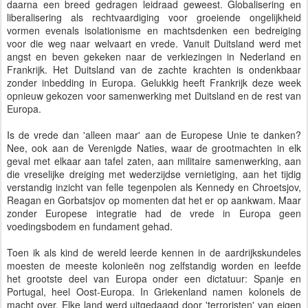
daarna een breed gedragen leidraad geweest. Globalisering en
liberalisering als rechtvaardiging voor groeiende ongelijkheid
vormen evenals isolationisme en machtsdenken een bedreiging
voor die weg naar welvaart en vrede. Vanuit Duitsland werd met
angst en beven gekeken naar de verkiezingen in Nederland en
Frankrijk. Het Duitsland van de zachte krachten is ondenkbaar
zonder inbedding in Europa. Gelukkig heeft Frankrijk deze week
opnieuw gekozen voor samenwerking met Duitsland en de rest van
Europa.
Is de vrede dan 'alleen maar' aan de Europese Unie te danken?
Nee, ook aan de Verenigde Naties, waar de grootmachten in elk
geval met elkaar aan tafel zaten, aan militaire samenwerking, aan
die vreselijke dreiging met wederzijdse vernietiging, aan het tijdig
verstandig inzicht van felle tegenpolen als Kennedy en Chroetsjov,
Reagan en Gorbatsjov op momenten dat het er op aankwam. Maar
zonder Europese integratie had de vrede in Europa geen
voedingsbodem en fundament gehad.
Toen ik als kind de wereld leerde kennen in de aardrijkskundeles
moesten de meeste kolonieën nog zelfstandig worden en leefde
het grootste deel van Europa onder een dictatuur: Spanje en
Portugal, heel Oost-Europa. In Griekenland namen kolonels de
macht over. Elke land werd uitgedaagd door 'terroristen' van eigen