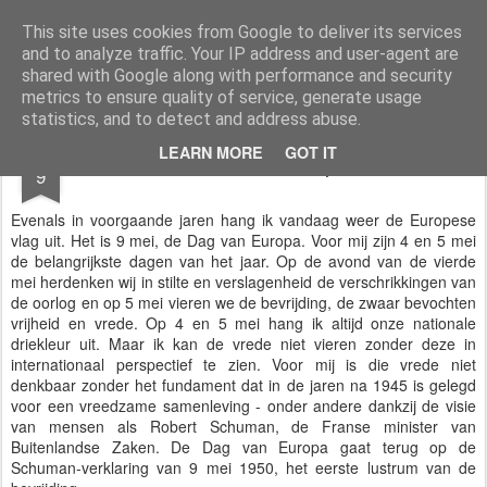
Styloblog
Stylo is secretariaat en tekstredactie Ytzen Lont
This site uses cookies from Google to deliver its services
and to analyze traffic. Your IP address and user-agent are
Pages
shared with Google along with performance and security
metrics to ensure quality of service, generate usage
statistics, and to detect and address abuse.
MAY
LEARN MORE
GOT IT
Vrede in Europa
9
Evenals in voorgaande jaren hang ik vandaag weer de Europese
vlag uit. Het is 9 mei, de Dag van Europa. Voor mij zijn 4 en 5 mei
de belangrijkste dagen van het jaar. Op de avond van de vierde
mei herdenken wij in stilte en verslagenheid de verschrikkingen van
de oorlog en op 5 mei vieren we de bevrijding, de zwaar bevochten
vrijheid en vrede. Op 4 en 5 mei hang ik altijd onze nationale
driekleur uit. Maar ik kan de vrede niet vieren zonder deze in
internationaal perspectief te zien. Voor mij is die vrede niet
denkbaar zonder het fundament dat in de jaren na 1945 is gelegd
voor een vreedzame samenleving - onder andere dankzij de visie
van mensen als Robert Schuman, de Franse minister van
Buitenlandse Zaken. De Dag van Europa gaat terug op de
Schuman-verklaring van 9 mei 1950, het eerste lustrum van de