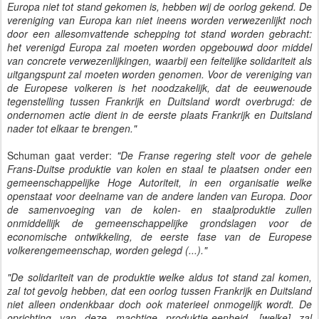
Europa niet tot stand gekomen is, hebben wij de oorlog gekend. De
vereniging van Europa kan niet ineens worden verwezenlijkt noch
door een allesomvattende schepping tot stand worden gebracht:
het verenigd Europa zal moeten worden opgebouwd door middel
van concrete verwezenlijkingen, waarbij een feitelijke solidariteit als
uitgangspunt zal moeten worden genomen. Voor de vereniging van
de Europese volkeren is het noodzakelijk, dat de eeuwenoude
tegenstelling tussen Frankrijk en Duitsland wordt overbrugd: de
ondernomen actie dient in de eerste plaats Frankrijk en Duitsland
nader tot elkaar te brengen."
Schuman gaat verder:
"De Franse regering stelt voor de gehele
Frans-Duitse produktie van kolen en staal te plaatsen onder een
gemeenschappelijke Hoge Autoriteit, in een organisatie welke
openstaat voor deelname van de andere landen van Europa. Door
de samenvoeging van de kolen- en staalproduktie zullen
onmiddellijk de gemeenschappelijke grondslagen voor de
economische ontwikkeling, de eerste fase van de Europese
volkerengemeenschap, worden gelegd (...)."
"De solidariteit van de produktie welke aldus tot stand zal komen,
zal tot gevolg hebben, dat een oorlog tussen Frankrijk en Duitsland
niet alleen ondenkbaar doch ook materieel onmogelijk wordt. De
oprichting van deze machtige produktie-eenheid, [welke] zal