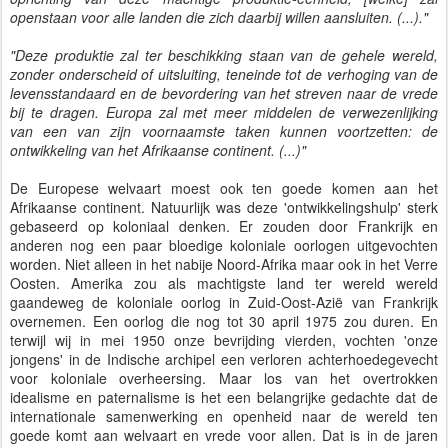
openstaan voor alle landen die zich daarbij willen aansluiten. (...)."
"Deze produktie zal ter beschikking staan van de gehele wereld,
zonder onderscheid of uitsluiting, teneinde tot de verhoging van de
levensstandaard en de bevordering van het streven naar de vrede
bij te dragen. Europa zal met meer middelen de verwezenlijking
van een van zijn voornaamste taken kunnen voortzetten: de
ontwikkeling van het Afrikaanse continent. (...)"
De Europese welvaart moest ook ten goede komen aan het
Afrikaanse continent. Natuurlijk was deze 'ontwikkelingshulp' sterk
gebaseerd op koloniaal denken. Er zouden door Frankrijk en
anderen nog een paar bloedige koloniale oorlogen uitgevochten
worden. Niet alleen in het nabije Noord-Afrika maar ook in het Verre
Oosten. Amerika zou als machtigste land ter wereld wereld
gaandeweg de koloniale oorlog in Zuid-Oost-Azië van Frankrijk
overnemen. Een oorlog die nog tot 30 april 1975 zou duren. En
terwijl wij in mei 1950 onze bevrijding vierden, vochten 'onze
jongens' in de Indische archipel een verloren achterhoedegevecht
voor koloniale overheersing. Maar los van het overtrokken
idealisme en paternalisme is het een belangrijke gedachte dat de
internationale samenwerking en openheid naar de wereld ten
goede komt aan welvaart en vrede voor allen. Dat is in de jaren