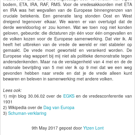
bodem, ETA, IRA, RAF, RMS. Voor de vredesakkoorden met ETA
en IRA was het wegvallen van de Europese binnengrenzen van
cruciale betekenis. Een generatie lang stonden Oost en West
dreigend tegenover elkaar. We waren er van overtuigd dat de
derde wereldoorlog er zou komen. Wat we toen nog niet konden
geloven, gebeurde: die dictaturen zijn één voor één omgevallen en
de volken kozen voor de Europese samenwerking. Dat vier ik. Al
heeft het uitbreken van de vrede de wereld er niet stabieler op
gemaakt. De vrede moet geworteld en verankerd worden. De
Europese vlag wappert bij mij niet als politieke demonstratie tegen
andersdenkenden. Maar na de verslagenheid van 4 mei en de de
nationale bevrijding van 5 mei vier ik op 9 mei dat we een weg
gevonden hebben naar vrede en dat je de vrede alleen kunt
bewaren en beleven in samenwerking met andere volken.
Lees ook:
1) mijn blog 30.06.02 over de
EGKS
en de vredesconferentie van
1931
2) Wikipedia over de
Dag van Europa
3)
Schuman-verklaring
9th May 2017
gepost door
Ytzen Lont