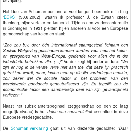
bevrijding.
Het idee van Schuman bestond al veel langer. Lees ook mijn blog
'
EGKS
' (30.6.2002), waarin ik professor J. de Zwaan citeer,
theoloog, bijbelvertaler en kamerlid. Tijdens een vredesconferentie
in Groningen in 1931 pleitten hij en anderen al voor een Europese
gemeenschap van kolen en staal:
"
Zoo zou b.v. door één internationaal saamgesteld lichaam een
Sociale Wetgeving geschapen kunnen worden voor heel het kolen-
en ijzergebied van West-Europa, geldende voor allen die in die
industrieën betrokken zijn. (…)"
Verder zegt hij onder andere:
"We
zijn er nog in de verste verte niet aan toe, dat deze lijn practisch
getrokken wordt, maar, indien men op die lijn vorderingen maakte,
zou zeker wel de sociale factor in het probleem van den
wereldvrede goeddeels geneutraliseerd zijn. En tegelijk zou de
economische factor een aanmerkelijk deel van zijn gevaarlijkheid
verliezen."
Naast het subsidiariteitsbeginsel (zeggenschap op een zo laag
mogelijk niveau) is het
delen van soevereiniteit
essentieel in deze
Europese vredesgedachte.
De
Schuman-verklaring
gaat uit van diezelfde gedachte:
"Daar