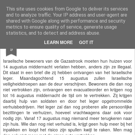
Styloblog
Stylo is secretariaat en tekstredactie Ytzen Lont
This site uses cookies from Google to deliver its services
and to analyze traffic. Your IP address and user-agent are
Pages
shared with Google along with performance and security
metrics to ensure quality of service, generate usage
statistics, and to detect and address abuse.
AUG
LEARN MORE
GOT IT
Evacuatieorder Gaza
9
Israelische bewoners van de Gazastrook moeten hun huizen voor
14 augustus middernacht verlaten hebben, anders zijn ze illegaal.
Dit staat in een brief die zij hebben ontvangen van het Israelische
leger. Maandagochtend 15 augustus zullen Israelische
veiligheidstroepen aan de deur verschijnen. Bewoners die dan nog
niet vertrokken zijn, ontvangen een evacuatieorder en krijgen nog
tot 16 augustus middernacht de tijd om te vertrekken. Zij krijgen
daarbij hulp van soldaten en door het leger opgetrommelde
verhuisbedrijven. Het leger zal dan nog proberen alle persoonlijke
bezittingen te verhuizen, hoeveel vrachtwagens daar ook voor
nodig zijn. Vanaf 17 augustus mag niemand meer terugkeren naar
zijn huis. Wie dan nog niet verhuisd is, krijgt geen hulp meer bij het
inpakken en loopt het risico zijn spullen kwijt te raken. Men mag