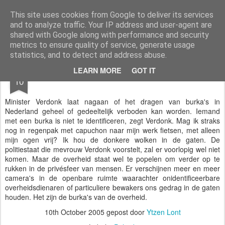
Styloblog
Stylo is secretariaat en tekstredactie Ytzen Lont
This site uses cookies from Google to deliver its services
and to analyze traffic. Your IP address and user-agent are
Pages
shared with Google along with performance and security
metrics to ensure quality of service, generate usage
statistics, and to detect and address abuse.
OCT
LEARN MORE
GOT IT
Burka&#39;s
10
Minister Verdonk laat nagaan of het dragen van burka's in
Nederland geheel of gedeeltelijk verboden kan worden. Iemand
met een burka is niet te identificeren, zegt Verdonk. Mag ik straks
nog in regenpak met capuchon naar mijn werk fietsen, met alleen
mijn ogen vrij? Ik hou de donkere wolken in de gaten. De
politiestaat die mevrouw Verdonk voorstelt, zal er voorlopig wel niet
komen. Maar de overheid staat wel te popelen om verder op te
rukken in de privésfeer van mensen. Er verschijnen meer en meer
camera's in de openbare ruimte waarachter onidentificeerbare
overheidsdienaren of particuliere bewakers ons gedrag in de gaten
houden. Het zijn de burka's van de overheid.
10th October 2005
gepost door
Ytzen Lont