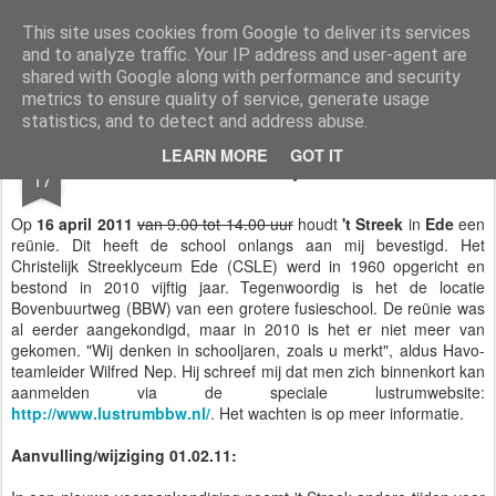
Styloblog
Stylo is secretariaat en tekstredactie Ytzen Lont
This site uses cookies from Google to deliver its services
and to analyze traffic. Your IP address and user-agent are
Pages
shared with Google along with performance and security
metrics to ensure quality of service, generate usage
statistics, and to detect and address abuse.
JAN
LEARN MORE
GOT IT
Reünie Streeklyceum Ede
17
Op
16 april 2011
van 9.00 tot 14.00 uur
houdt
't Streek
in
Ede
een
reünie. Dit heeft de school onlangs aan mij bevestigd. Het
Christelijk Streeklyceum Ede (CSLE) werd in 1960 opgericht en
bestond in 2010 vijftig jaar. Tegenwoordig is het de locatie
Bovenbuurtweg (BBW) van een grotere fusieschool. De reünie was
al eerder aangekondigd, maar in 2010 is het er niet meer van
gekomen. "Wij denken in schooljaren, zoals u merkt", aldus Havo-
teamleider Wilfred Nep. Hij schreef mij dat men zich binnenkort kan
aanmelden via de speciale lustrumwebsite:
http://www.lustrumbbw.nl/
. Het wachten is op meer informatie.
Aanvulling/wijziging 01.02.11: