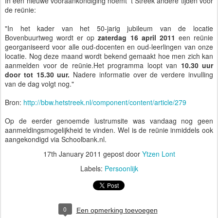
In een nieuwe vooraankondiging noemt 't Streek andere tijden voor
de reünie:
"In het kader van het 50-jarig jubileum van de locatie
Bovenbuurtweg wordt er op
zaterdag 16 april 2011
een reünie
georganiseerd voor alle oud-docenten en oud-leerlingen van onze
locatie. Nog deze maand wordt bekend gemaakt hoe men zich kan
aanmelden voor de reünie.Het programma loopt van
10.30 uur
door tot 15.30 uur.
Nadere informatie over de verdere invulling
van de dag volgt nog."
Bron:
http://bbw.hetstreek.nl/component/content/article/279
Op de eerder genoemde lustrumsite was vandaag nog geen
aanmeldingsmogelijkheid te vinden. Wel is de reünie inmiddels ook
aangekondigd via Schoolbank.nl.
17th January 2011
gepost door
Ytzen Lont
Labels:
Persoonlijk
0
Een opmerking toevoegen