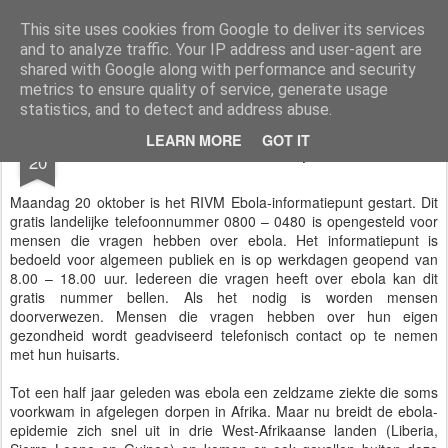
Styloblog
Stylo is secretariaat en tekstredactie Ytzen Lont
This site uses cookies from Google to deliver its services
and to analyze traffic. Your IP address and user-agent are
Pages
shared with Google along with performance and security
metrics to ensure quality of service, generate usage
statistics, and to detect and address abuse.
OCT
LEARN MORE
GOT IT
Ebola-informatiepunt
20
Maandag 20 oktober is het RIVM Ebola-informatiepunt gestart. Dit
gratis landelijke telefoonnummer 0800 – 0480 is opengesteld voor
mensen die vragen hebben over ebola. Het informatiepunt is
bedoeld voor algemeen publiek en is op werkdagen geopend van
8.00 – 18.00 uur. Iedereen die vragen heeft over ebola kan dit
gratis nummer bellen. Als het nodig is worden mensen
doorverwezen. Mensen die vragen hebben over hun eigen
gezondheid wordt geadviseerd telefonisch contact op te nemen
met hun huisarts.
Tot een half jaar geleden was ebola een zeldzame ziekte die soms
voorkwam in afgelegen dorpen in Afrika. Maar nu breidt de ebola-
epidemie zich snel uit in drie West-Afrikaanse landen (Liberia,