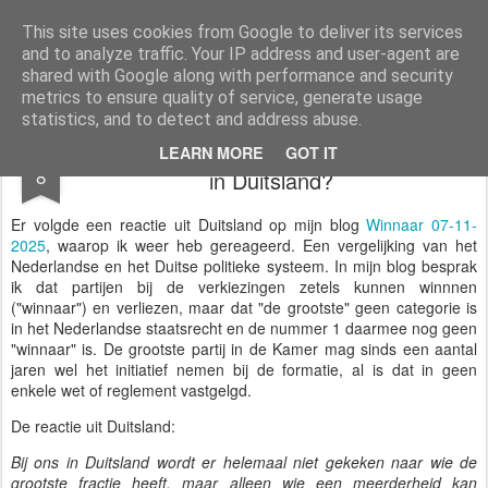
Styloblog
Stylo is secretariaat en tekstredactie Ytzen Lont
This site uses cookies from Google to deliver its services
and to analyze traffic. Your IP address and user-agent are
Pages
shared with Google along with performance and security
metrics to ensure quality of service, generate usage
statistics, and to detect and address abuse.
Hoe vorm je een regering in Nederland en
NOV
LEARN MORE
GOT IT
8
in Duitsland?
Er volgde een reactie uit Duitsland op mijn blog
Winnaar 07-11-
2025
, waarop ik weer heb gereageerd. Een vergelijking van het
Nederlandse en het Duitse politieke systeem. In mijn blog besprak
ik dat partijen bij de verkiezingen zetels kunnen winnnen
("winnaar") en verliezen, maar dat "de grootste" geen categorie is
in het Nederlandse staatsrecht en de nummer 1 daarmee nog geen
"winnaar" is. De grootste partij in de Kamer mag sinds een aantal
jaren wel het initiatief nemen bij de formatie, al is dat in geen
enkele wet of reglement vastgelgd.
De reactie uit Duitsland:
Bij ons in Duitsland wordt er helemaal niet gekeken naar wie de
grootste fractie heeft, maar alleen wie een meerderheid kan