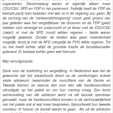
organiseren. Decennialang waren er eigenlijk alleen maar
CDU/CSU, SPD en FDP in het parlement. Feitelijk heeft de FDP als
kleinste partij toen besloten met wie ze in de regering zou gaan. Bij
de vorming van de “verkeerslichtregering” (rood, geel, groen) vier
jaar geleden was het vergelijkbaar: de Groenen en de FDP (geel)
hebben zich verenigd en onderzocht of ze liever met de CDU/CSU
(zwart) of met de SPD (rood) wilden regeren – beide waren
mogelijk geweest. Zonder de beiden was geen meerderheid
mogelijk, tenzij je met de AFD (vergelijk de PVV) wilde regeren. Tot
nu toe heeft echter altijd de grootste fractie de bondskanselier
geleverd. Er bestaat echter geen wet hierover.
Mijn vervolgreactie:
Dank voor de toelichting en vergelijking. In Nederland was het de
gewoonte dat het staatshoofd direct na de verkiezingen enkele
vaste adviseurs (waaronder de voorzitters van de Eerste en
Tweede Kamer) en daarna één voor één alle fractievoorzitters
uitnodigde op het paleis en om hun mening vroeg. Een korte
samenvatting van die adviezen werd na elk bezoek openbaar
gemaakt, maar de fractievoorzitters konden in de vertrouwelijkheid
van het paleis ook al wat meer bespreken, bijvoorbeeld hun tweede
voorkeur of hoever ze bereid waren te gaan.. Als uit de adviezen