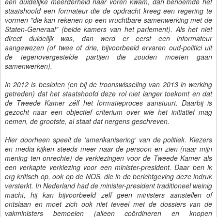
een duidelijke meerderheid naar voren kwam, dan benoemde het
staatshoofd een formateur die de opdracht kreeg een regering te
vormen "die kan rekenen op een vruchtbare samenwerking met de
Staten-Generaal" (beide kamers van het parlement). Als het niet
direct duidelijk was, dan werd er eerst een informateur
aangewezen (of twee of drie, bijvoorbeeld ervaren oud-politici uit
de tegenovergestelde partijen die zouden moeten gaan
samenwerken).
In 2012 is besloten (en bij de troonswisseling van 2013 in werking
getreden) dat het staatshoofd deze rol niet langer toekomt en dat
de Tweede Kamer zélf het formatieproces aanstuurt. Daarbij is
gezocht naar een objectief criterium over wie het initiatief mag
nemen, de grootste, al staat dat nergens geschreven.
Hier doorheen speelt de 'amerikanisering' van de politiek. Kiezers
en media kijken steeds meer naar de persoon en zien (naar mijn
mening ten onrechte) de verkiezingen voor de Tweede Kamer als
een verkapte verkiezing voor een minister-president. Daar ben ik
erg kritisch op, ook op de NOS, die in de berichtgeving deze indruk
versterkt. In Nederland had de minister-president traditioneel weinig
macht, hij kan bijvoorbeeld zelf geen ministers aanstellen of
ontslaan en moet zich ook niet teveel met de dossiers van de
vakministers bemoeien (alleen coördineren en knopen