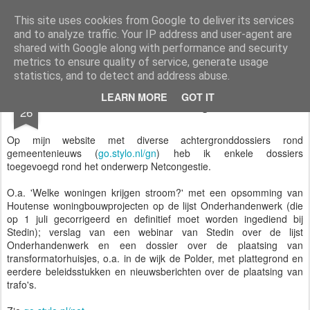
Styloblog
Stylo is secretariaat en tekstredactie Ytzen Lont
This site uses cookies from Google to deliver its services
and to analyze traffic. Your IP address and user-agent are
Pages
shared with Google along with performance and security
metrics to ensure quality of service, generate usage
statistics, and to detect and address abuse.
JUN
LEARN MORE
GOT IT
Dossier Netcongestie
26
Op mijn website met diverse achtergronddossiers rond
gemeentenieuws (
go.stylo.nl/gn
) heb ik enkele dossiers
toegevoegd rond het onderwerp Netcongestie.
O.a. 'Welke woningen krijgen stroom?' met een opsomming van
Houtense woningbouwprojecten op de lijst Onderhandenwerk (die
op 1 juli gecorrigeerd en definitief moet worden ingediend bij
Stedin); verslag van een webinar van Stedin over de lijst
Onderhandenwerk en een dossier over de plaatsing van
transformatorhuisjes, o.a. in de wijk de Polder, met plattegrond en
eerdere beleidsstukken en nieuwsberichten over de plaatsing van
trafo's.