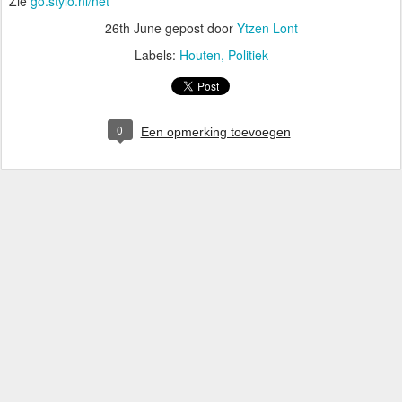
Zie
go.stylo.nl/net
26th June
gepost door
Ytzen Lont
Labels:
Houten
Politiek
0
Een opmerking toevoegen