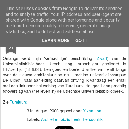
Styloblog
Stylo is secretariaat en tekstredactie Ytzen Lont
This site uses cookies from Google to deliver its services
and to analyze traffic. Your IP address and user-agent are
Pages
shared with Google along with performance and security
metrics to ensure quality of service, generate usage
statistics, and to detect and address abuse.
AUG
LEARN MORE
GOT IT
Tureluurs
31
Onlangs werd mijn 'kernachtige' beschrijving (
Zwart
) van de
Universiteitsbibliotheek Utrecht nog kernachtiger geciteerd in
HP/De Tijd (18.8.06). Een goed en boeiend artikel van Matt Dings
over de nieuwe architectuur op de Utrechtse universiteitscampus
De Uithof. Naar aanleiding daarvan ontving ik vandaag een email
met een link naar het weblog van Tureluurs. Het geeft een prachtig
fotoverslag van (het leven in) de Utrechtse universiteitsbibliotheek.
Zie
Tureluurs
31st August 2006
gepost door
Ytzen Lont
Labels:
Archief en bibliotheek
Persoonlijk