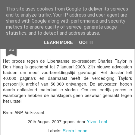
Styloblog
Stylo is secretariaat en tekstredactie Ytzen Lont
This site uses cookies from Google to deliver its services
and to analyze traffic. Your IP address and user-agent are
Pages
shared with Google along with performance and security
metrics to ensure quality of service, generate usage
statistics, and to detect and address abuse.
AUG
LEARN MORE
GOT IT
Taylor-proces geschorst
20
Het proces tegen de Liberiaanse ex-president Charles Taylor in
Den Haag is geschorst tot 7 januari 2008. Zijn nieuwe advocaten
hadden om meer voorbereidingstijd gevraagd. Het dossier telt
40.000 pagina's en daarnaast heeft de verdediging Taylors
persoonlijk archief van 50.000 ontvangen. De advocaten hopen
daarin ontlastend materiaal te vinden. Om een eerlijk proces te
waarborgen hebben de aanklagers geen bezwaar gemaakt tegen
het uitstel.
Bron: ANP, Volkskrant.
20th August 2007
gepost door
Ytzen Lont
Labels:
Sierra Leone