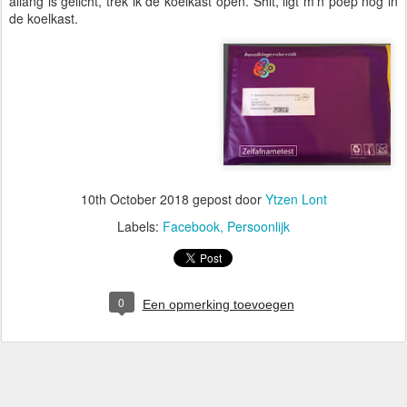
allang is gelicht, trek ik de koelkast open. Shit, ligt m'n poep nog in
de koelkast.
10th October 2018
gepost door
Ytzen Lont
Labels:
Facebook
Persoonlijk
0
Een opmerking toevoegen