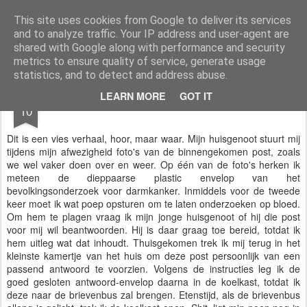
Styloblog
Stylo is secretariaat en tekstredactie Ytzen Lont
This site uses cookies from Google to deliver its services
and to analyze traffic. Your IP address and user-agent are
Pages
shared with Google along with performance and security
metrics to ensure quality of service, generate usage
statistics, and to detect and address abuse.
OCT
LEARN MORE
GOT IT
Vies verhaal
10
Dit is een vies verhaal, hoor, maar waar. Mijn huisgenoot stuurt mij
tijdens mijn afwezigheid foto's van de binnengekomen post, zoals
we wel vaker doen over en weer. Op één van de foto's herken ik
meteen de dieppaarse plastic envelop van het
bevolkingsonderzoek voor darmkanker. Inmiddels voor de tweede
keer moet ik wat poep opsturen om te laten onderzoeken op bloed.
Om hem te plagen vraag ik mijn jonge huisgenoot of hij die post
voor mij wil beantwoorden. Hij is daar graag toe bereid, totdat ik
hem uitleg wat dat inhoudt. Thuisgekomen trek ik mij terug in het
kleinste kamertje van het huis om deze post persoonlijk van een
passend antwoord te voorzien. Volgens de instructies leg ik de
goed gesloten antwoord-envelop daarna in de koelkast, totdat ik
deze naar de brievenbus zal brengen. Etenstijd, als de brievenbus