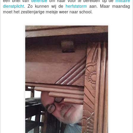
een brief van
defensie
om haar voor te bereiden op de
militaire
dienstplicht
. Zo kunnen wij de
herfststorm
aan. Maar maandag
moet het zestienjarige meisje weer naar school.