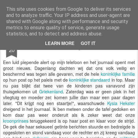
Styloblog
Stylo is secretariaat en tekstredactie Ytzen Lont
This site uses cookies from Google to deliver its services
and to analyze traffic. Your IP address and user-agent are
Pages
shared with Google along with performance and security
metrics to ensure quality of service, generate usage
statistics, and to detect and address abuse.
OCT
LEARN MORE
GOT IT
Nareizende prinsessen
20
Een luid piepende alert op mijn telefoon en het journaal opent met
groot nieuws. Dagenlang dachten wij dat ons volk veilig en
beschermd was tegen alle gevaren, met de hele
koninklijke familie
op hun post op het paleis met de
koninklijke standaard
in top. Maar
nu pas blijkt dat twee van de kinderen pas vanavond zijn
thuisgekomen uit
Griekenland
. Zaterdag was er geen plek in het
vliegtuig en moeder zei: komen jullie dan maar een paar dagen
later. "Dit krijgt nog een staartje!", waarschuwde
Kysia Hekster
dreigend in het journaal. Ik ben meteen onder de tafel gedoken en
kom daar pas weer onderuit als ik zeker weet dat onze
kroonprinses
teruggekeerd is op haar post en klaar voor de strijd.
De gek die haar seksueel getinte berichten stuurde en bedreigde is
opgesloten en stond vandaag voor de rechter en zij kreeg vandaag