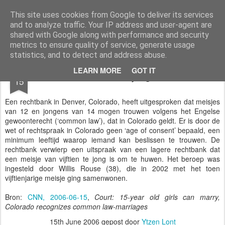
Styloblog
Stylo is secretariaat en tekstredactie Ytzen Lont
This site uses cookies from Google to deliver its services
and to analyze traffic. Your IP address and user-agent are
Pages
shared with Google along with performance and security
metrics to ensure quality of service, generate usage
statistics, and to detect and address abuse.
JUN
LEARN MORE
GOT IT
Niet te jong
15
Een rechtbank in Denver, Colorado, heeft uitgesproken dat meisjes
van 12 en jongens van 14 mogen trouwen volgens het Engelse
gewoonterecht (‘common law’), dat in Colorado geldt. Er is door de
wet of rechtspraak in Colorado geen ‘age of consent’ bepaald, een
minimum leeftijd waarop iemand kan beslissen te trouwen. De
rechtbank verwierp een uitspraak van een lagere rechtbank dat
een meisje van vijftien te jong is om te huwen. Het beroep was
ingesteld door Willis Rouse (38), die in 2002 met het toen
vijftienjarige meisje ging samenwonen.
Bron:
CNN, 2006-06-15
,
Court: 15-year old girls can marry,
Colorado recognizes common law-marriages
15th June 2006
gepost door
Ytzen Lont