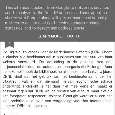
Styloblog
Stylo is secretariaat en tekstredactie Ytzen Lont
This site uses cookies from Google to deliver its services
and to analyze traffic. Your IP address and user-agent are
Pages
shared with Google along with performance and security
metrics to ensure quality of service, generate usage
statistics, and to detect and address abuse.
OCT
LEARN MORE
GOT IT
Photo Shooting
7
De Digitale Bibliotheek voor de Nederlandse Letteren (DBNL) heeft
1 oktober alle beeldmateriaal in publicaties van na 1900 van haar
website verwijderd. De aanleiding is de dreiging met een
miljoenenclaim door de auteursrechtenorganisatie Pictoright. Voor
de zekerheid heeft de bibliotheek nu alle beeldmateriaal verwijderd.
DBNL vindt dat het gebruik van het beeldmateriaal onder het
citaatrecht valt en dat niemand hiervan economische schade
ondervindt. Pictoright is het daar niet mee eens en maakt er
bezwaar tegen dat DBNL wel de rechten van auteurs maar niet die
van fotografen respecteert. Volgens Pictoright wordt er al een half
jaar onderhandeld over een vergoeding voor het fotomateriaal,
maar wil DBNL niet betalen.