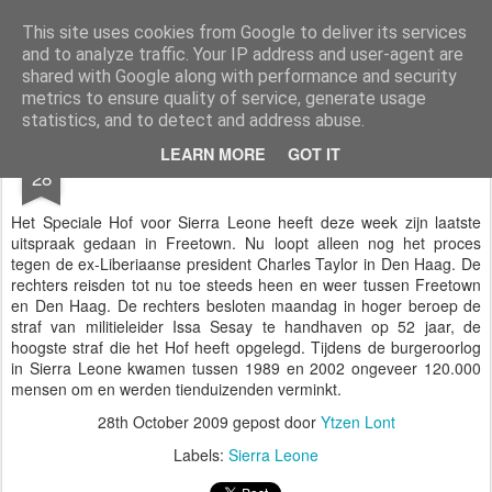
Styloblog
Stylo is secretariaat en tekstredactie Ytzen Lont
This site uses cookies from Google to deliver its services
and to analyze traffic. Your IP address and user-agent are
Pages
shared with Google along with performance and security
metrics to ensure quality of service, generate usage
statistics, and to detect and address abuse.
OCT
LEARN MORE
GOT IT
Hofstad
28
Het Speciale Hof voor Sierra Leone heeft deze week zijn laatste
uitspraak gedaan in Freetown. Nu loopt alleen nog het proces
tegen de ex-Liberiaanse president Charles Taylor in Den Haag. De
rechters reisden tot nu toe steeds heen en weer tussen Freetown
en Den Haag. De rechters besloten maandag in hoger beroep de
straf van militieleider Issa Sesay te handhaven op 52 jaar, de
hoogste straf die het Hof heeft opgelegd. Tijdens de burgeroorlog
in Sierra Leone kwamen tussen 1989 en 2002 ongeveer 120.000
mensen om en werden tienduizenden verminkt.
28th October 2009
gepost door
Ytzen Lont
Labels:
Sierra Leone