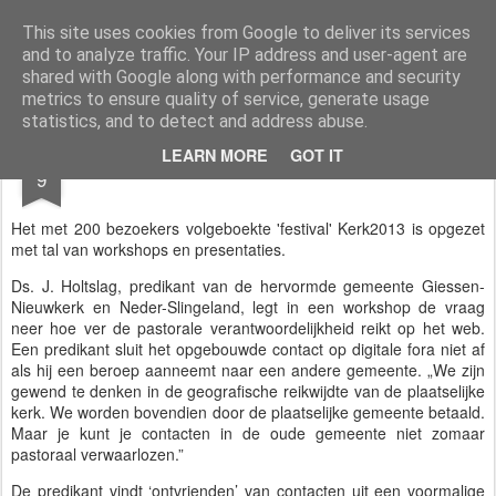
Styloblog
Stylo is secretariaat en tekstredactie Ytzen Lont
This site uses cookies from Google to deliver its services
and to analyze traffic. Your IP address and user-agent are
Pages
shared with Google along with performance and security
metrics to ensure quality of service, generate usage
statistics, and to detect and address abuse.
NOV
LEARN MORE
GOT IT
Pastorale webcare
9
Het met 200 bezoekers volgeboekte 'festival' Kerk2013 is opgezet
met tal van workshops en presentaties.
Ds. J. Holtslag, predikant van de hervormde gemeente Giessen-
Nieuwkerk en Neder-Slingeland, legt in een workshop de vraag
neer hoe ver de pastorale verantwoordelijkheid reikt op het web.
Een predikant sluit het opgebouwde contact op digitale fora niet af
als hij een beroep aanneemt naar een andere gemeente. „We zijn
gewend te denken in de geografische reikwijdte van de plaatselijke
kerk. We worden bovendien door de plaatselijke gemeente betaald.
Maar je kunt je contacten in de oude gemeente niet zomaar
pastoraal verwaarlozen.”
De predikant vindt ‘ontvrienden’ van contacten uit een voormalige