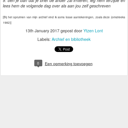
9. ben je ban dat je brief de ander zal irriteren, leg hem terzijde en
lees hem de volgende dag over als aan jou zelf geschreven
[Bij het opruimen van mijn archief vind ik soms losse aantekeningen, zoals deze (omstreeks
1982)]
13th January 2017
gepost door
Ytzen Lont
Labels:
Archief en bibliotheek
0
Een opmerking toevoegen