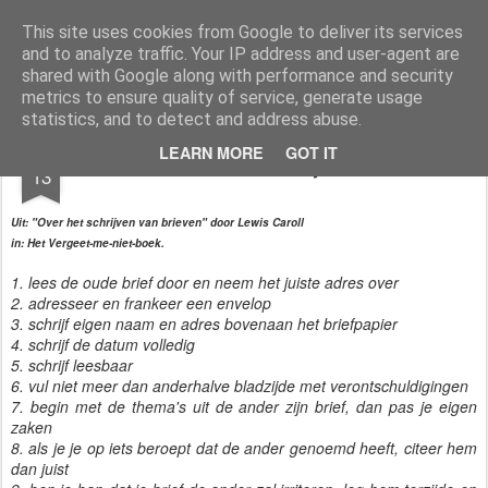
Styloblog
Stylo is secretariaat en tekstredactie Ytzen Lont
This site uses cookies from Google to deliver its services
and to analyze traffic. Your IP address and user-agent are
Pages
shared with Google along with performance and security
metrics to ensure quality of service, generate usage
statistics, and to detect and address abuse.
JAN
LEARN MORE
GOT IT
Brieven schrijven
13
Uit: "Over het schrijven van brieven" door Lewis Caroll
in: Het Vergeet-me-niet-boek.
1. lees de oude brief door en neem het juiste adres over
2. adresseer en frankeer een envelop
3. schrijf eigen naam en adres bovenaan het briefpapier
4. schrijf de datum volledig
5. schrijf leesbaar
6. vul niet meer dan anderhalve bladzijde met verontschuldigingen
7. begin met de thema's uit de ander zijn brief, dan pas je eigen
zaken
8. als je je op iets beroept dat de ander genoemd heeft, citeer hem
dan juist