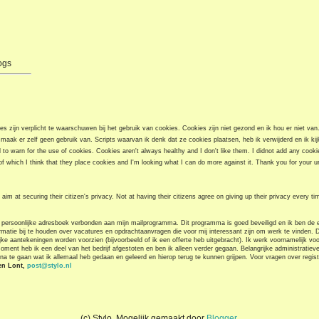
ogs
s zijn verplicht te waarschuwen bij het gebruik van cookies. Cookies zijn niet gezond en ik hou er niet van
k maak er zelf geen gebruik van. Scripts waarvan ik denk dat ze cookies plaatsen, heb ik verwijderd en ik ki
to warn for the use of cookies. Cookies aren't always healthy and I don't like them. I didnot add any cooki
f which I think that they place cookies and I'm looking what I can do more against it. Thank you for your u
aim at securing their citizen's privacy. Not at having their citizens agree on giving up their privacy every ti
persoonlijke adresboek verbonden aan mijn mailprogramma. Dit programma is goed beveiligd en ik ben de e
ie bij te houden over vacatures en opdrachtaanvragen die voor mij interessant zijn om werk te vinden. De
e aantekeningen worden voorzien (bijvoorbeeld of ik een offerte heb uitgebracht). Ik werk voornamelijk voo
ent heb ik een deel van het bedrijf afgestoten en ben ik alleen verder gegaan. Belangrijke administratie
 te gaan wat ik allemaal heb gedaan en geleerd en hierop terug te kunnen grijpen. Voor vragen over registra
en Lont,
post@stylo.nl
(c) Stylo. Mogelijk gemaakt door
Blogger
.