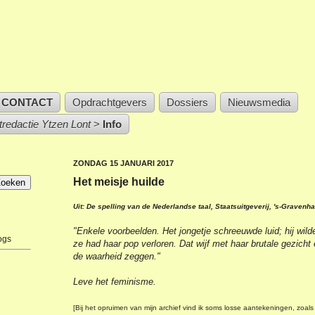
CONTACT
Opdrachtgevers
Dossiers
Nieuwsmedia
stredactie Ytzen Lont
>
Info
ZONDAG 15 JANUARI 2017
Het meisje huilde
Uit: De spelling van de Nederlandse taal, Staatsuitgeverij, 's-Gravenh
"Enkele voorbeelden. Het jongetje schreeuwde luid; hij wilde
ogs
ze had haar pop verloren. Dat wijf met haar brutale gezicht
de waarheid zeggen."
Leve het feminisme.
[Bij het opruimen van mijn archief vind ik soms losse aantekeningen, zoal