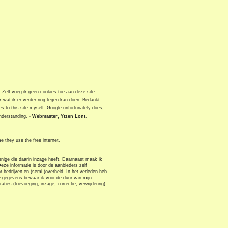
. Zelf voeg ik geen cookies toe aan deze site.
jk wat ik er verder nog tegen kan doen. Bedankt
es to this site myself. Google unfortunately does,
nderstanding. -
Webmaster, Ytzen Lont
,
me they use the free internet.
nige die daarin inzage heeft. Daarnaast maak ik
ze informatie is door de aanbieders zelf
r bedrijven en (semi-)overheid. In het verleden heb
ve gegevens bewaar ik voor de duur van mijn
ties (toevoeging, inzage, correctie, verwijdering)