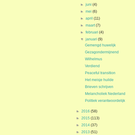
►
juni
(4)
►
mei
(6)
►
april
(11)
►
maart
(7)
►
februari
(4)
▼
januari
(9)
Gemengd huwelijk
Gezagondermijnend
Wilhelmus
Verdiend
Peaceful transition
Het meisje huilde
Brieven schrijven
Melancholiek Nederland
Politiek verantwoordelijk
►
2016
(58)
►
2015
(113)
►
2014
(37)
►
2013
(51)