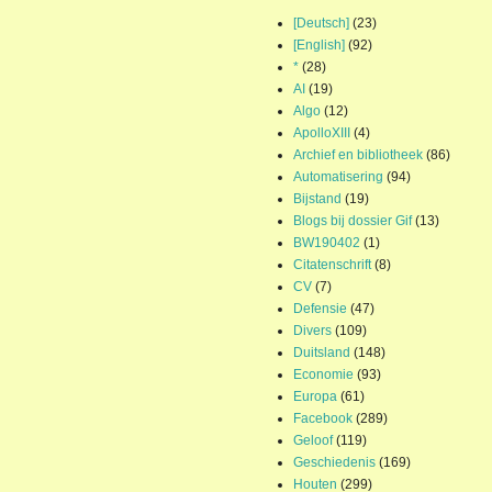
[Deutsch]
(23)
[English]
(92)
*
(28)
AI
(19)
Algo
(12)
ApolloXIII
(4)
Archief en bibliotheek
(86)
Automatisering
(94)
Bijstand
(19)
Blogs bij dossier Gif
(13)
BW190402
(1)
Citatenschrift
(8)
CV
(7)
Defensie
(47)
Divers
(109)
Duitsland
(148)
Economie
(93)
Europa
(61)
Facebook
(289)
Geloof
(119)
Geschiedenis
(169)
Houten
(299)