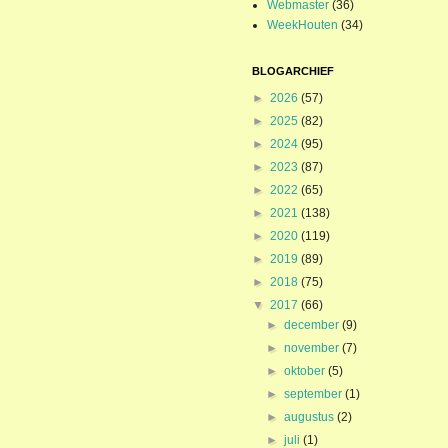
Webmaster
(36)
WeekHouten
(34)
BLOGARCHIEF
►
2026
(57)
►
2025
(82)
►
2024
(95)
►
2023
(87)
►
2022
(65)
►
2021
(138)
►
2020
(119)
►
2019
(89)
►
2018
(75)
▼
2017
(66)
►
december
(9)
►
november
(7)
►
oktober
(5)
►
september
(1)
►
augustus
(2)
►
juli
(1)