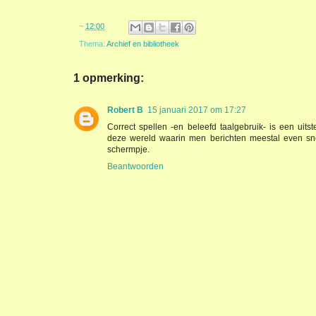
~
12:00
Thema:
Archief en bibliotheek
1 opmerking:
Robert B
15 januari 2017 om 17:27
Correct spellen -en beleefd taalgebruik- is een uit
deze wereld waarin men berichten meestal even sne
schermpje.
Beantwoorden