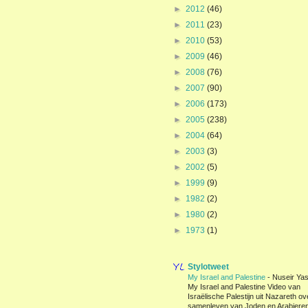
►
2012
(46)
►
2011
(23)
►
2010
(53)
►
2009
(46)
►
2008
(76)
►
2007
(90)
►
2006
(173)
►
2005
(238)
►
2004
(64)
►
2003
(3)
►
2002
(5)
►
1999
(9)
►
1982
(2)
►
1980
(2)
►
1973
(1)
Stylotweet
My Israel and Palestine
-
Nuseir Yas
My Israel and Palestine Video van
Israëlische Palestijn uit Nazareth ov
samenleven van Joden en Arabieren