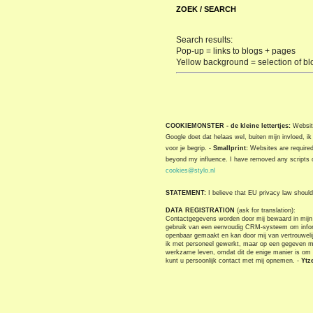
ZOEK / SEARCH
Search results:
Pop-up = links to blogs + pages
Yellow background = selection of bl
COOKIEMONSTER - de kleine lettertjes:
Website
Google doet dat helaas wel, buiten mijn invloed, i
voor je begrip. -
Smallprint:
Websites are required 
beyond my influence. I have removed any scripts o
cookies@stylo.nl
STATEMENT:
I believe that EU privacy law should 
DATA REGISTRATION
(ask for translation):
Contactgegevens worden door mij bewaard in mijn 
gebruik van een eenvoudig CRM-systeem om informat
openbaar gemaakt en kan door mij van vertrouwelijk
ik met personeel gewerkt, maar op een gegeven mom
werkzame leven, omdat dit de enige manier is om na
kunt u persoonlijk contact met mij opnemen. -
Ytz