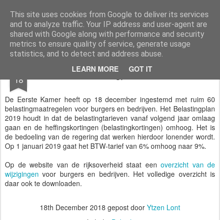
Styloblog
Stylo is secretariaat en tekstredactie Ytzen Lont
This site uses cookies from Google to deliver its services
and to analyze traffic. Your IP address and user-agent are
Pages
shared with Google along with performance and security
metrics to ensure quality of service, generate usage
statistics, and to detect and address abuse.
DEC
LEARN MORE
GOT IT
Belastingplan 2019
18
De Eerste Kamer heeft op 18 december ingestemd met ruim 60
belastingmaatregelen voor burgers en bedrijven. Het Belastingplan
2019 houdt in dat de belastingtarieven vanaf volgend jaar omlaag
gaan en de heffingskortingen (belastingkortingen) omhoog. Het is
de bedoeling van de regering dat werken hierdoor lonender wordt.
Op 1 januari 2019 gaat het BTW-tarief van 6% omhoog naar 9%.
Op de website van de rijksoverheid staat een
overzicht van de
wijzigingen
voor burgers en bedrijven. Het volledige overzicht is
daar ook te downloaden.
18th December 2018
gepost door
Ytzen Lont