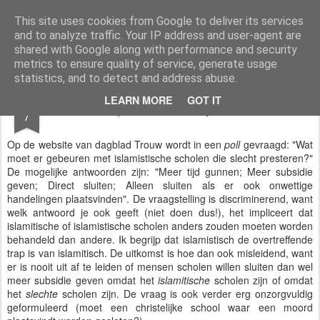
Styloblog
Stylo is secretariaat en tekstredactie Ytzen Lont
This site uses cookies from Google to deliver its services
and to analyze traffic. Your IP address and user-agent are
Pages
shared with Google along with performance and security
metrics to ensure quality of service, generate usage
statistics, and to detect and address abuse.
DEC
LEARN MORE
GOT IT
Enquête: slechte prestatie
7
Op de website van dagblad Trouw wordt in een
poll
gevraagd: "Wat
moet er gebeuren met islamistische scholen die slecht presteren?"
De mogelijke antwoorden zijn: "Meer tijd gunnen; Meer subsidie
geven; Direct sluiten; Alleen sluiten als er ook onwettige
handelingen plaatsvinden". De vraagstelling is discriminerend, want
welk antwoord je ook geeft (niet doen dus!), het impliceert dat
islamitische of islamistische scholen anders zouden moeten worden
behandeld dan andere. Ik begrijp dat islamistisch de overtreffende
trap is van islamitisch. De uitkomst is hoe dan ook misleidend, want
er is nooit uit af te leiden of mensen scholen willen sluiten dan wel
meer subsidie geven omdat het
islamitische
scholen zijn of omdat
het
slechte
scholen zijn. De vraag is ook verder erg onzorgvuldig
geformuleerd (moet een christelijke school waar een moord