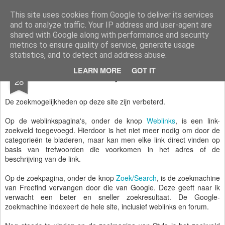
Styloblog
Stylo is secretariaat en tekstredactie Ytzen Lont
This site uses cookies from Google to deliver its services
and to analyze traffic. Your IP address and user-agent are
Pages
shared with Google along with performance and security
metrics to ensure quality of service, generate usage
statistics, and to detect and address abuse.
SEP
LEARN MORE
GOT IT
Zoek en je zult vinden
28
De zoekmogelijkheden op deze site zijn verbeterd.
Op de weblinkspagina's, onder de knop
Weblinks
, is een link-
zoekveld toegevoegd. Hierdoor is het niet meer nodig om door de
categorieën te bladeren, maar kan men elke link direct vinden op
basis van trefwoorden die voorkomen in het adres of de
beschrijving van de link.
Op de zoekpagina, onder de knop
Zoek/Search
, is de zoekmachine
van Freefind vervangen door die van Google. Deze geeft naar ik
verwacht een beter en sneller zoekresultaat. De Google-
zoekmachine indexeert de hele site, inclusief weblinks en forum.