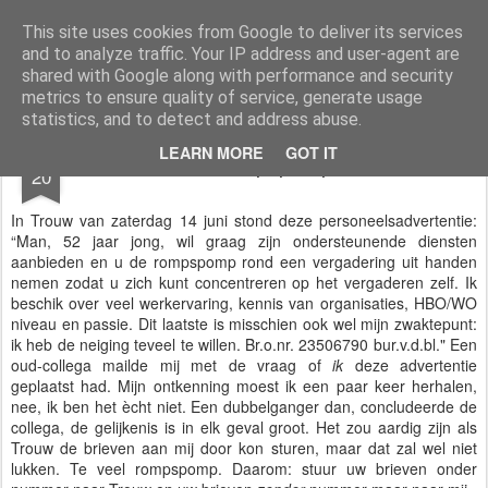
Styloblog
Stylo is secretariaat en tekstredactie Ytzen Lont
This site uses cookies from Google to deliver its services
and to analyze traffic. Your IP address and user-agent are
Pages
shared with Google along with performance and security
metrics to ensure quality of service, generate usage
statistics, and to detect and address abuse.
JUN
LEARN MORE
GOT IT
Rompspomp
20
In Trouw van zaterdag 14 juni stond deze personeelsadvertentie:
“Man, 52 jaar jong, wil graag zijn ondersteunende diensten
aanbieden en u de rompspomp rond een vergadering uit handen
nemen zodat u zich kunt concentreren op het vergaderen zelf. Ik
beschik over veel werkervaring, kennis van organisaties, HBO/WO
niveau en passie. Dit laatste is misschien ook wel mijn zwaktepunt:
ik heb de neiging teveel te willen. Br.o.nr. 23506790 bur.v.d.bl." Een
oud-collega mailde mij met de vraag of
ik
deze advertentie
geplaatst had. Mijn ontkenning moest ik een paar keer herhalen,
nee, ik ben het ècht niet. Een dubbelganger dan, concludeerde de
collega, de gelijkenis is in elk geval groot. Het zou aardig zijn als
Trouw de brieven aan mij door kon sturen, maar dat zal wel niet
lukken. Te veel rompspomp. Daarom: stuur uw brieven onder