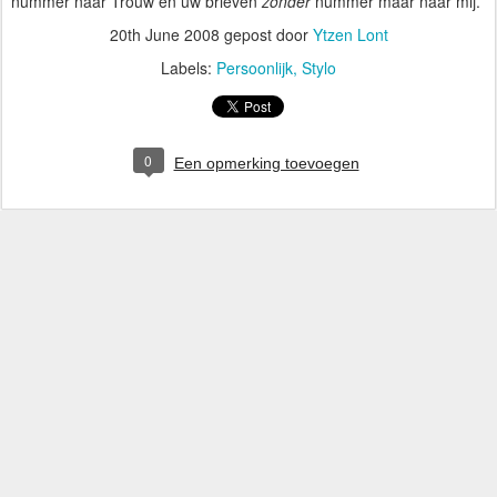
nummer naar Trouw en uw brieven
zonder
nummer maar naar mij.
20th June 2008
gepost door
Ytzen Lont
Labels:
Persoonlijk
Stylo
0
Een opmerking toevoegen