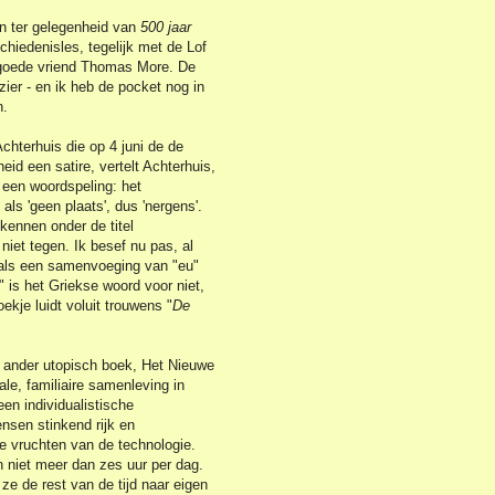
aan ter gelegenheid van
500 jaar
schiedenisles, tegelijk met de Lof
 goede vriend Thomas More. De
zier - en ik heb de pocket nog in
n.
chterhuis die op 4 juni de de
eid een satire, vertelt Achterhuis,
 een woordspeling: het
als 'geen plaats', dus 'nergens'.
 kennen onder de titel
niet tegen. Ik besef nu pas, al
 als een samenvoeging van "eu"
" is het Griekse woord voor niet,
ekje luidt voluit trouwens "
De
en ander utopisch boek, Het Nieuwe
le, familiaire samenleving in
en individualistische
ensen stinkend rijk en
le vruchten van de technologie.
 niet meer dan zes uur per dag.
ze de rest van de tijd naar eigen