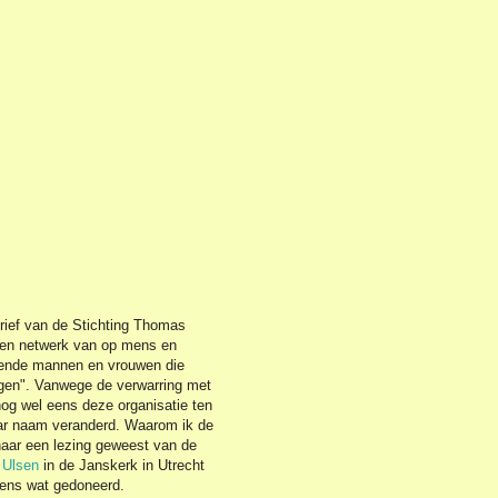
rief van de Stichting Thomas
een netwerk van op mens en
erende mannen en vrouwen die
ijgen". Vanwege de verwarring met
nog wel eens deze organisatie ten
haar naam veranderd. Waarom ik de
 naar een lezing geweest van de
 Ulsen
in de Janskerk in Utrecht
 eens wat gedoneerd.