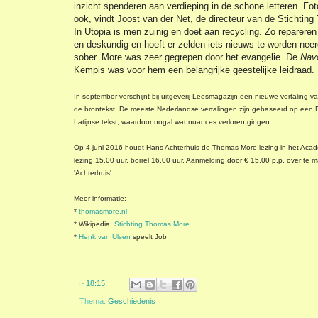
inzicht spenderen aan verdieping in de schone letteren. Fo
ook, vindt Joost van der Net, de directeur van de Stichting
In Utopia is men zuinig en doet aan recycling. Zo reparere
en deskundig en hoeft er zelden iets nieuws te worden neer
sober. More was zeer gegrepen door het evangelie. De
Navo
Kempis was voor hem een belangrijke geestelijke leidraad.
In september verschijnt bij uitgeverij Leesmagazijn een nieuwe vertaling v
de brontekst. De meeste Nederlandse vertalingen zijn gebaseerd op een E
Latijnse tekst, waardoor nogal wat nuances verloren gingen.
Op 4 juni 2016 houdt Hans Achterhuis de Thomas More lezing in het Acad
lezing 15.00 uur, borrel 16.00 uur. Aanmelding door € 15,00 p.p. over t
'Achterhuis'.
Meer informatie:
*
thomasmore.nl
* Wikipedia:
Stichting Thomas More
*
Henk van Ulsen
speelt Job
~
18:15
Thema:
Geschiedenis