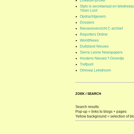
LinkedIn-profiel
Stylo is secretariaat en tekstredac
Ytzen Lont
Opdrachtgevers
Dossiers
Nieuwsoverzicht C-archief
Reporters Online
WorldNews
Duitsland Nieuws
Sierra Leone Newspapers
Houtens Nieuws 't Groentje
Trefpunt
Omroep Lekstroom
ZOEK / SEARCH
Search results:
Pop-up = links to blogs + pages
Yellow background = selection of bl