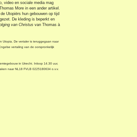
to, video en sociale media mag
 Thomas More in een ander artikel.
n de Utopiërs hun gebouwen op tijd
gezet. De kleding is beperkt en
lging van Christus
van Thomas à
an Utopia. De vertaler is teruggegaan naar
ngelse vertaling van de oorspronkelijk
emiegebouw in Utrecht. Inloop 14.30 uur,
e maken naar NL18 FVLB 0225180634 o.v.v.