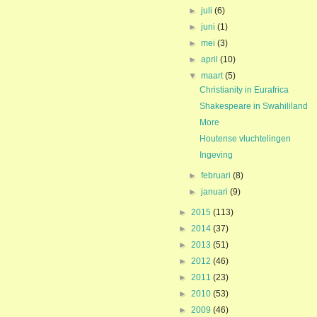
►
juli
(6)
►
juni
(1)
►
mei
(3)
►
april
(10)
▼
maart
(5)
Christianity in Eurafrica
Shakespeare in Swahililand
More
Houtense vluchtelingen
Ingeving
►
februari
(8)
►
januari
(9)
►
2015
(113)
►
2014
(37)
►
2013
(51)
►
2012
(46)
►
2011
(23)
►
2010
(53)
►
2009
(46)