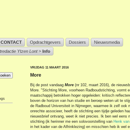
CONTACT
Opdrachtgevers
Dossiers
Nieuwsmedia
stredactie Ytzen Lont
>
Info
VRIJDAG 11 MAART 2016
More
Bij de post vandaag
More
(nr 102, maart 2016), de nieuwsb
More. "Stichting More, voorheen Radboudstichting, vormt 
maatschappij betrokken hoger opgeleiden: kritisch reflect
ogs
boven de horizon van hun studie en beroep weten uit te st
de Radboud Universiteit in Nijmegen, waarmee ik zelf ook 
onrechte associeer, heeft de stichting een tijdje geleden 
nieuwsbrief ontvang, weet ik niet precies. Ik ben wel eens
stichting (ik herinner me een solovoorstelling van
Henk van
in het kader van de Alfrinklezing) en misschien heb ik wel