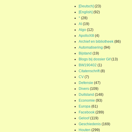
[Deutsch]
(23)
[English]
(92)
*
(28)
AI
(19)
Algo
(12)
ApolloXIII
(4)
Archief en bibliotheek
(86)
Automatisering
(94)
Bijstand
(19)
Blogs bij dossier Gif
(13)
BW190402
(1)
Citatenschrift
(8)
CV
(7)
Defensie
(47)
Divers
(109)
Duitsland
(148)
Economie
(93)
Europa
(61)
Facebook
(289)
Geloof
(119)
Geschiedenis
(169)
Houten
(299)