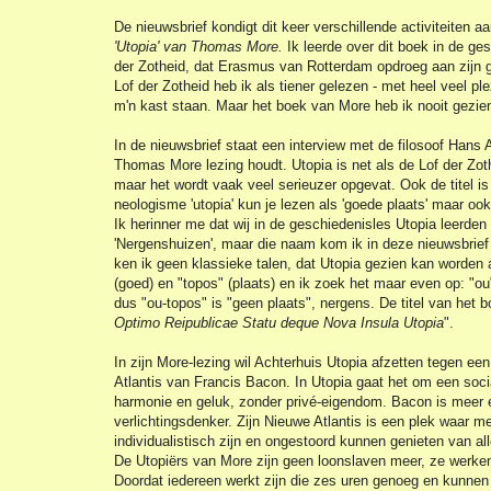
De nieuwsbrief kondigt dit keer verschillende activiteiten 
'Utopia' van Thomas More.
Ik leerde over dit boek in de ge
der Zotheid, dat Erasmus van Rotterdam opdroeg aan zijn
Lof der Zotheid heb ik als tiener gelezen - met heel veel ple
m'n kast staan. Maar het boek van More heb ik nooit gezie
In de nieuwsbrief staat een interview met de filosoof Hans A
Thomas More lezing houdt. Utopia is net als de Lof der Zoth
maar het wordt vaak veel serieuzer opgevat. Ook de titel is
neologisme 'utopia' kun je lezen als 'goede plaats' maar ook 
Ik herinner me dat wij in de geschiedenisles Utopia leerden
'Nergenshuizen', maar die naam kom ik in deze nieuwsbrief 
ken ik geen klassieke talen, dat Utopia gezien kan worden
(goed) en "topos" (plaats) en ik zoek het maar even op: "ou
dus "ou-topos" is "geen plaats", nergens. De titel van het bo
Optimo Reipublicae Statu deque Nova Insula Utopia
".
In zijn More-lezing wil Achterhuis Utopia afzetten tegen e
Atlantis van Francis Bacon. In Utopia gaat het om een socia
harmonie en geluk, zonder privé-eigendom. Bacon is meer e
verlichtingsdenker. Zijn Nieuwe Atlantis is een plek waar m
individualistisch zijn en ongestoord kunnen genieten van al
De Utopiërs van More zijn geen loonslaven meer, ze werken
Doordat iedereen werkt zijn die zes uren genoeg en kunnen 