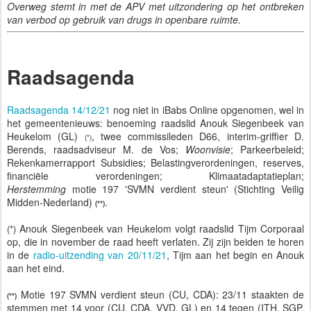
Overweg stemt in met de APV met uitzondering op het ontbreken
van verbod op gebruik van drugs in openbare ruimte.
Raadsagenda
Raadsagenda 14/12/21
nog niet in iBabs Online opgenomen, wel in
het gemeentenieuws: benoeming raadslid Anouk Siegenbeek van
Heukelom (GL)
, twee commissileden D66, interim-griffier D.
(*)
Berends, raadsadviseur M. de Vos;
Woonvisie
; Parkeerbeleid;
Rekenkamerrapport Subsidies; Belastingverordeningen, reserves,
financiële verordeningen; Klimaatadaptatieplan;
Herstemming
motie 197 'SVMN verdient steun' (Stichting Veilig
Midden-Nederland)
.
(**)
Anouk Siegenbeek van Heukelom volgt raadslid Tijm Corporaal
(*)
op, die in november de raad heeft verlaten. Zij zijn beiden te horen
in de
radio-uitzending van 20/11/21
, Tijm aan het begin en Anouk
aan het eind.
Motie 197 SVMN verdient steun (CU, CDA): 23/11 staakten de
(**)
stemmen met 14 voor (CU, CDA, VVD, GL) en 14 tegen (ITH, SGP,