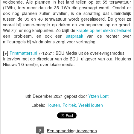
voldoende. Alle plannen in het land tellen op tot 55 terawattuur
(TWh), fors meer dan de 35 TWh die gevraagd wordt. Omdat er
ook nog plannen zullen afvallen, is de schatting dat uiteindelijk
tussen de 35 en 46 terawattuur wordt gerealiseerd. De groei zit
vooral bij zonne-energie op daken en zonneparken op de grond.
Wel zijn er nog knelpunten. Zo blijft de
krapte op het elektriciteitsnet
een probleem, en ook een
uitspraak
van de rechter over
milieuregels bij windmolens zorgt voor vertraging.
[+]
Printmatters.nl
7-12-21: BDU Media uit de overlevingsmodus
Interview met de directeur van de BDU, uitgever van o.a. Houtens
Nieuws 't Groentje, over lokale media.
8th December 2021
gepost door
Ytzen Lont
Labels:
Houten
Politiek
WeekHouten
0
Een opmerking toevoegen