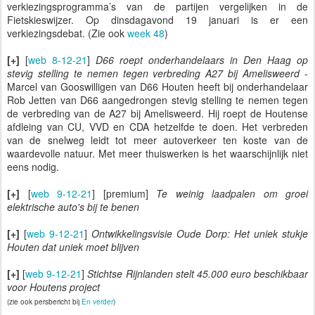
verkiezingsprogramma’s van de partijen vergelijken in de
Fietskieswijzer. Op dinsdagavond 19 januari is er een
verkiezingsdebat. (Zie ook
week 48
)
[+]
[
web 8-12-21
]
D66 roept onderhandelaars in Den Haag op
stevig stelling te nemen tegen verbreding A27 bij Amelisweerd
-
Marcel van Gooswilligen van D66 Houten heeft bij onderhandelaar
Rob Jetten van D66 aangedrongen stevig stelling te nemen tegen
de verbreding van de A27 bij Amelisweerd. Hij roept de Houtense
afdleing van CU, VVD en CDA hetzelfde te doen. Het verbreden
van de snelweg leidt tot meer autoverkeer ten koste van de
waardevolle natuur. Met meer thuiswerken is het waarschijnlijk niet
eens nodig.
[+]
[
web 9-12-21
] [premium]
Te weinig laadpalen om groei
elektrische auto's bij te benen
[+]
[
web 9-12-21
]
Ontwikkelingsvisie Oude Dorp: Het uniek stukje
Houten dat uniek moet blijven
[+]
[
web 9-12-21
]
Stichtse Rijnlanden stelt 45.000 euro beschikbaar
voor Houtens project
(zie ook persbericht bij
En verder
)