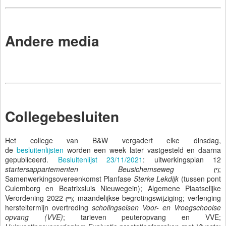
Andere media
Collegebesluiten
Het college van B&W vergadert elke dinsdag,
de
besluitenlijsten
worden een week later vastgesteld en daarna
gepubliceerd.
Besluitenlijst 23/11/2021
: uitwerkingsplan 12
startersappartementen Beusichemseweg
;
(*)
Samenwerkingsovereenkomst Planfase
Sterke Lekdijk
(tussen pont
Culemborg en Beatrixsluis Nieuwegein); Algemene Plaatselijke
Verordening 2022
; maandelijkse begrotingswijziging; verlenging
(**)
hersteltermijn overtreding
scholingseisen Voor- en Vroegschoolse
opvang (VVE)
; tarieven peuteropvang en VVE;