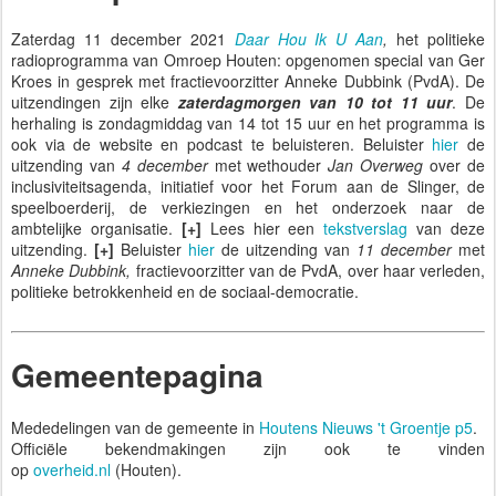
Zaterdag 11 december 2021
Daar Hou Ik U Aan
,
het politieke
radioprogramma van Omroep Houten: opgenomen special van Ger
Kroes in gesprek met fractievoorzitter Anneke Dubbink (PvdA). De
uitzendingen zijn elke
zaterdagmorgen van 10 tot 11 uur
. De
herhaling is zondagmiddag van 14 tot 15 uur en het programma is
ook via de website en podcast te beluisteren. Beluister
hier
de
uitzending van
4 december
met wethouder
Jan Overweg
over de
inclusiviteitsagenda, initiatief voor het Forum aan de Slinger, de
speelboerderij, de verkiezingen en het onderzoek naar de
ambtelijke organisatie.
[+]
Lees hier een
tekstverslag
van deze
uitzending.
[+]
Beluister
hier
de uitzending van
11 december
met
Anneke Dubbink,
fractievoorzitter van de PvdA, over haar verleden,
politieke betrokkenheid en de sociaal-democratie.
Gemeentepagina
Mededelingen van de gemeente in
Houtens Nieuws 't Groentje p5
.
Officiële bekendmakingen zijn ook te vinden
op
overheid.nl
(Houten).