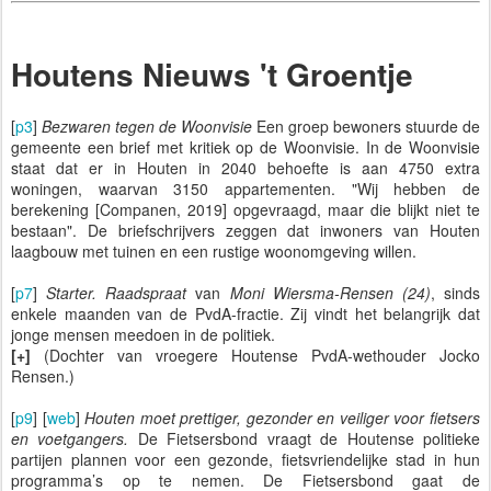
Houtens Nieuws 't Groentje
[
p3
]
Bezwaren tegen de Woonvisie
Een groep bewoners stuurde de
gemeente een brief met kritiek op de Woonvisie. In de Woonvisie
staat dat er in Houten in 2040 behoefte is aan 4750 extra
woningen, waarvan 3150 appartementen. "Wij hebben de
berekening [Companen, 2019] opgevraagd, maar die blijkt niet te
bestaan". De briefschrijvers zeggen dat inwoners van Houten
laagbouw met tuinen en een rustige woonomgeving willen.
[
p7
]
Starter. Raadspraat
van
Moni Wiersma-Rensen (24)
, sinds
enkele maanden van de PvdA-fractie. Zij vindt het belangrijk dat
jonge mensen meedoen in de politiek.
[+]
(Dochter van vroegere Houtense PvdA-wethouder Jocko
Rensen.)
[
p9
] [
web
]
Houten moet prettiger, gezonder en veiliger voor fietsers
en voetgangers.
De Fietsersbond vraagt de Houtense politieke
partijen plannen voor een gezonde, fietsvriendelijke stad in hun
programma’s op te nemen. De Fietsersbond gaat de