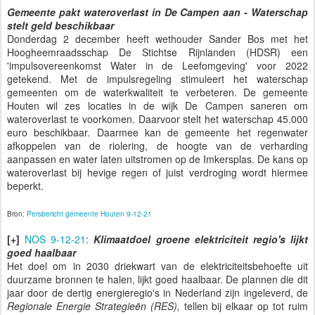
Gemeente pakt wateroverlast in De Campen aan - Waterschap
stelt geld beschikbaar
Donderdag 2 december heeft wethouder Sander Bos met het
Hoogheemraadsschap De Stichtse Rijnlanden (HDSR) een
'impulsovereenkomst Water in de Leefomgeving' voor 2022
getekend. Met de impulsregeling stimuleert het waterschap
gemeenten om de waterkwaliteit te verbeteren. De gemeente
Houten wil zes locaties in de wijk De Campen saneren om
wateroverlast te voorkomen. Daarvoor stelt het waterschap 45.000
euro beschikbaar. Daarmee kan de gemeente het regenwater
afkoppelen van de riolering, de hoogte van de verharding
aanpassen en water laten uitstromen op de Imkersplas. De kans op
wateroverlast bij hevige regen of juist verdroging wordt hiermee
beperkt.
Bron:
Persbericht gemeente Houten 9-12-21
[+]
NOS 9-12-21
:
Klimaatdoel groene elektriciteit regio's lijkt
goed haalbaar
Het doel om in 2030 driekwart van de elektriciteitsbehoefte uit
duurzame bronnen te halen, lijkt goed haalbaar. De plannen die dit
jaar door de dertig energieregio's in Nederland zijn ingeleverd, de
Regionale Energie Strategieën (RES),
tellen bij elkaar op tot ruim