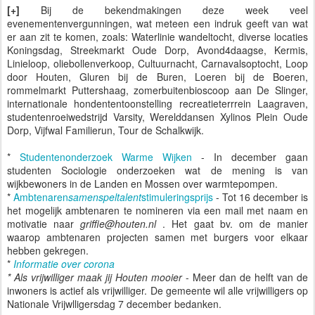
[+]
Bij de bekendmakingen deze week veel
evenementenvergunningen, wat meteen een indruk geeft van wat
er aan zit te komen, zoals: Waterlinie wandeltocht, diverse locaties
Koningsdag, Streekmarkt Oude Dorp, Avond4daagse, Kermis,
Linieloop, oliebollenverkoop, Cultuurnacht, Carnavalsoptocht, Loop
door Houten, Gluren bij de Buren, Loeren bij de Boeren,
rommelmarkt Puttershaag, zomerbuitenbioscoop aan De Slinger,
internationale hondententoonstelling recreatieterrrein Laagraven,
studentenroeiwedstrijd Varsity, Werelddansen Xylinos Plein Oude
Dorp, Vijfwal Familierun, Tour de Schalkwijk.
*
Studentenonderzoek Warme Wijken
- In december gaan
studenten Sociologie onderzoeken wat de mening is van
wijkbewoners in de Landen en Mossen over warmtepompen.
*
Ambtenaren
samenspeltalent
stimuleringsprijs
- Tot 16 december is
het mogelijk ambtenaren te nomineren via een mail met naam en
motivatie naar
griffie@houten.nl
. Het gaat bv. om de manier
waarop ambtenaren projecten samen met burgers voor elkaar
hebben gekregen.
*
Informatie over corona
* Als vrijwilliger maak jij Houten mooier
- Meer dan de helft van de
inwoners is actief als vrijwilliger. De gemeente wil alle vrijwilligers op
Nationale Vrijwlligersdag 7 december bedanken.