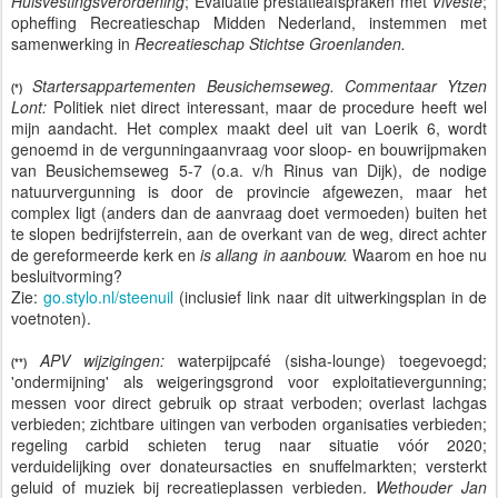
Huisvestingsverordening
; Evaluatie prestatieafspraken met
Viveste
;
opheffing Recreatieschap Midden Nederland, instemmen met
samenwerking in
Recreatieschap Stichtse Groenlanden.
Startersappartementen Beusichemseweg. Commentaar Ytzen
(*)
Lont:
Politiek niet direct interessant, maar de procedure heeft wel
mijn aandacht. Het complex maakt deel uit van Loerik 6, wordt
genoemd in de vergunningaanvraag voor sloop- en bouwrijpmaken
van Beusichemseweg 5-7 (o.a. v/h Rinus van Dijk), de nodige
natuurvergunning is door de provincie afgewezen, maar het
complex ligt (anders dan de aanvraag doet vermoeden) buiten het
te slopen bedrijfsterrein, aan de overkant van de weg, direct achter
de gereformeerde kerk en
is allang in aanbouw.
Waarom en hoe nu
besluitvorming?
Zie:
go.stylo.nl/steenuil
(inclusief link naar dit uitwerkingsplan in de
voetnoten).
APV wijzigingen:
waterpijpcafé (sisha-lounge) toegevoegd;
(**)
'ondermijning' als weigeringsgrond voor exploitatievergunning;
messen voor direct gebruik op straat verboden; overlast lachgas
verbieden; zichtbare uitingen van verboden organisaties verbieden;
regeling carbid schieten terug naar situatie vóór 2020;
verduidelijking over donateursacties en snuffelmarkten; versterkt
geluid of muziek bij recreatieplassen verbieden.
Wethouder Jan