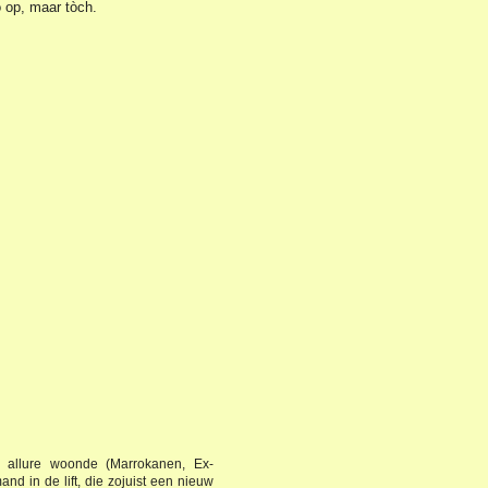
o op, maar tòch.
e allure woonde (Marrokanen, Ex-
nd in de lift, die zojuist een nieuw