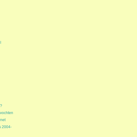
l
g?
evochten
rnet
s 2004-