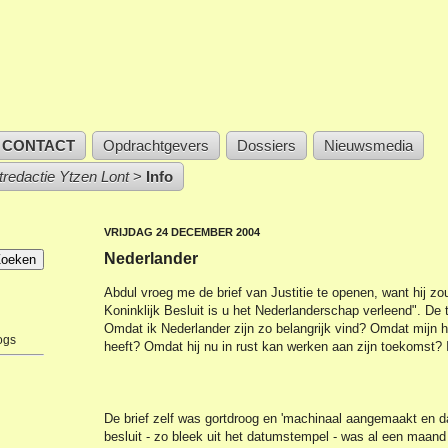
CONTACT
Opdrachtgevers
Dossiers
Nieuwsmedia
stredactie Ytzen Lont
>
Info
VRIJDAG 24 DECEMBER 2004
Nederlander
Abdul vroeg me de brief van Justitie te openen, want hij zo
Koninklijk Besluit is u het Nederlanderschap verleend". De
Omdat ik Nederlander zijn zo belangrijk vind? Omdat mijn h
ogs
heeft? Omdat hij nu in rust kan werken aan zijn toekomst? I
De brief zelf was gortdroog en 'machinaal aangemaakt en d
besluit - zo bleek uit het datumstempel - was al een maand