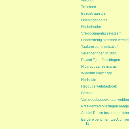
Weboom
Treinleed
Bezoek aan UB
Openingspagina
Nederlander
VN-documentatiesysteem
Honderdertig stemmen verschi
Taalarm communicatief
Veranderingen in 2005
Boycot Fijne Feestdagen
Nicaraguaanse jicaras
Wladimir Woytinsky
Herfsttuin
Het oude webdagboek
Gemak
Van webdagboek naar weblo
Presidentsverkiezingen aang
Archief Duitse bezetter op inte
Eerdere berichten: zie Archive
11