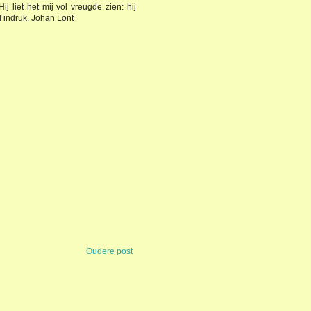
j liet het mij vol vreugde zien: hij
 indruk. Johan Lont
Oudere post