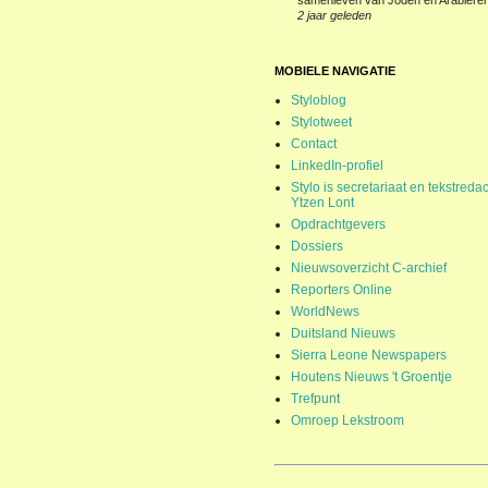
samenleven van Joden en Arabieren
2 jaar geleden
MOBIELE NAVIGATIE
Styloblog
Stylotweet
Contact
LinkedIn-profiel
Stylo is secretariaat en tekstredac
Ytzen Lont
Opdrachtgevers
Dossiers
Nieuwsoverzicht C-archief
Reporters Online
WorldNews
Duitsland Nieuws
Sierra Leone Newspapers
Houtens Nieuws 't Groentje
Trefpunt
Omroep Lekstroom