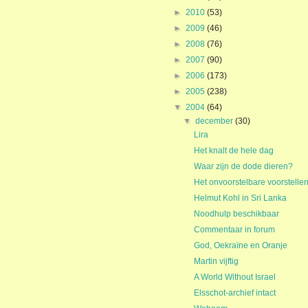
►
2010
(53)
►
2009
(46)
►
2008
(76)
►
2007
(90)
►
2006
(173)
►
2005
(238)
▼
2004
(64)
▼
december
(30)
Lira
Het knalt de hele dag
Waar zijn de dode dieren?
Het onvoorstelbare voorstelle
Helmut Kohl in Sri Lanka
Noodhulp beschikbaar
Commentaar in forum
God, Oekraïne en Oranje
Martin vijftig
A World Without Israel
Elsschot-archief intact