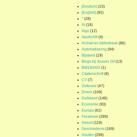
[Deutsch]
(23)
[English]
(92)
*
(28)
AI
(19)
Algo
(12)
ApolloXIII
(4)
Archief en bibliotheek
(86)
Automatisering
(94)
Bijstand
(19)
Blogs bij dossier Gif
(13)
BW190402
(1)
Citatenschrift
(8)
CV
(7)
Defensie
(47)
Divers
(109)
Duitsland
(148)
Economie
(93)
Europa
(61)
Facebook
(289)
Geloof
(119)
Geschiedenis
(169)
Houten
(299)