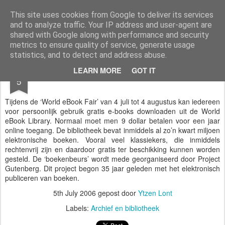
Styloblog
Stylo is secretariaat en tekstredactie Ytzen Lont
This site uses cookies from Google to deliver its services
and to analyze traffic. Your IP address and user-agent are
Pages
shared with Google along with performance and security
metrics to ensure quality of service, generate usage
statistics, and to detect and address abuse.
JUL
LEARN MORE
GOT IT
Gratis ebooks
5
Tijdens de ‘World eBook Fair’ van 4 juli tot 4 augustus kan iedereen
voor persoonlijk gebruik gratis e-books downloaden uit de World
eBook Library. Normaal moet men 9 dollar betalen voor een jaar
online toegang. De bibliotheek bevat inmiddels al zo’n kwart miljoen
elektronische boeken. Vooral veel klassiekers, die inmiddels
rechtenvrij zijn en daardoor gratis ter beschikking kunnen worden
gesteld. De ‘boekenbeurs’ wordt mede georganiseerd door Project
Gutenberg. Dit project begon 35 jaar geleden met het elektronisch
publiceren van boeken.
5th July 2006
gepost door
Ytzen Lont
Labels:
Archief en bibliotheek