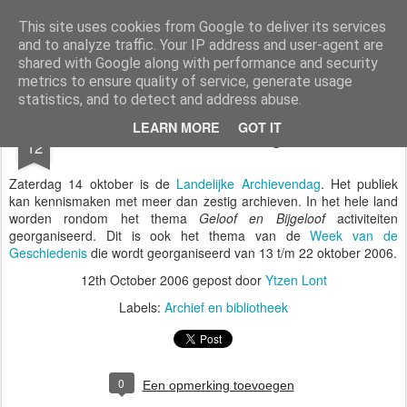
Styloblog
Stylo is secretariaat en tekstredactie Ytzen Lont
This site uses cookies from Google to deliver its services
and to analyze traffic. Your IP address and user-agent are
Pages
shared with Google along with performance and security
metrics to ensure quality of service, generate usage
statistics, and to detect and address abuse.
OCT
LEARN MORE
GOT IT
Archievendag
12
Zaterdag 14 oktober is de
Landelijke Archievendag
. Het publiek
kan kennismaken met meer dan zestig archieven. In het hele land
worden rondom het thema
Geloof en Bijgeloof
activiteiten
georganiseerd. Dit is ook het thema van de
Week van de
Geschiedenis
die wordt georganiseerd van 13 t/m 22 oktober 2006.
12th October 2006
gepost door
Ytzen Lont
Labels:
Archief en bibliotheek
0
Een opmerking toevoegen