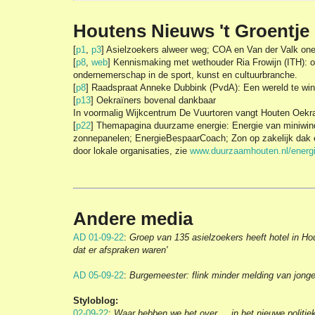
Houtens Nieuws 't Groentje
[
p1
,
p3
] Asielzoekers alweer weg; COA en Van der Valk on
[
p8
,
web
] Kennismaking met wethouder Ria Frowijn (ITH): 
ondernemerschap in de sport, kunst en cultuurbranche.
[
p8
] Raadspraat Anneke Dubbink (PvdA): Een wereld te wi
[
p13
] Oekraïners bovenal dankbaar
In voormalig Wijkcentrum De Vuurtoren vangt Houten Oekr
[
p22
] Themapagina duurzame energie: Energie van miniwin
zonnepanelen; EnergieBespaarCoach; Zon op zakelijk dak 
door lokale organisaties, zie
www.duurzaamhouten.nl/energie
Andere media
AD 01-09-22
:
Groep van 135 asielzoekers heeft hotel in Ho
dat er afspraken waren'
AD 05-09-22
:
Burgemeester: flink minder melding van jonge
Styloblog:
02-09-22
:
Waar hebben we het over ... in het nieuwe politie