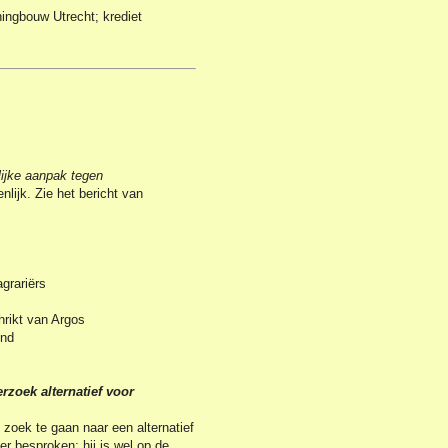
ingbouw Utrecht; krediet
lijke aanpak tegen
nlijk. Zie het bericht van
grariërs
hrikt van Argos
ond
rzoek alternatief voor
zoek te gaan naar een alternatief
er besproken; hij is wel op de