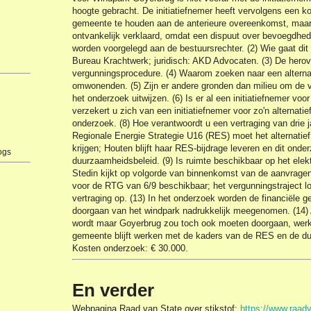
hoogte gebracht. De initiatiefnemer heeft vervolgens een 
gemeente te houden aan de anterieure overeenkomst, maar d
ontvankelijk verklaard, omdat een dispuut over bevoegdh
worden voorgelegd aan de bestuursrechter. (2) Wie gaat dit
Bureau Krachtwerk; juridisch: AKD Advocaten. (3) De herov
vergunningsprocedure. (4) Waarom zoeken naar een alternat
omwonenden. (5) Zijn er andere gronden dan milieu om de v
het onderzoek uitwijzen. (6) Is er al een initiatiefnemer voo
verzekert u zich van een initiatiefnemer voor zo'n alternatie
onderzoek. (8) Hoe verantwoordt u een vertraging van drie ja
Regionale Energie Strategie U16 (RES) moet het alternatief 
krijgen; Houten blijft haar RES-bijdrage leveren en dit onde
ogs
duurzaamheidsbeleid. (9) Is ruimte beschikbaar op het elektr
Stedin kijkt op volgorde van binnenkomst van de aanvrage
voor de RTG van 6/9 beschikbaar; het vergunningstraject l
vertraging op. (13) In het onderzoek worden de financiële g
doorgaan van het windpark nadrukkelijk meegenomen. (14) A
wordt maar Goyerbrug zou toch ook moeten doorgaan, wer
gemeente blijft werken met de kaders van de RES en de du
Kosten onderzoek: € 30.000.
En verder
Webpagina Raad van State over stikstof:
https://www.raadv