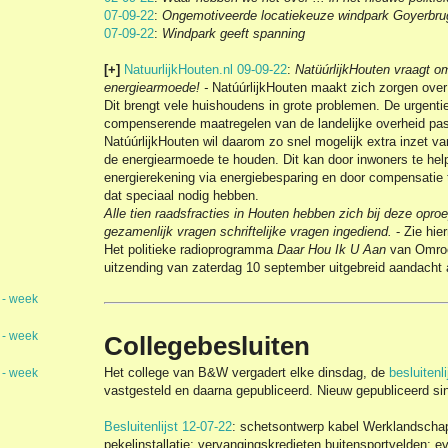
07-09-22
:
Ongemotiveerde locatiekeuze windpark Goyerbru
07-09-22
:
Windpark geeft spanning
[+]
NatuurlijkHouten.nl 09-09-22
:
NatüúrlijkHouten vraagt o
energiearmoede! -
NatúúrlijkHouten maakt zich zorgen over 
Dit brengt vele huishoudens in grote problemen. De urgentie 
compenserende maatregelen van de landelijke overheid pas
NatúúrlijkHouten wil daarom zo snel mogelijk extra inzet 
de energiearmoede te houden. Dit kan door inwoners te hel
energierekening via energiebesparing en door compensatie 
dat speciaal nodig hebben.
Alle tien raadsfracties in Houten hebben zich bij deze opro
gezamenlijk vragen schriftelijke vragen ingediend.
- Zie hie
Het politieke radioprogramma
Daar Hou Ik U Aan
van Omroep
uitzending van zaterdag 10 september uitgebreid aandacht
 - week
 - week
Collegebesluiten
Het college van B&W vergadert elke dinsdag, de
besluitenl
 - week
vastgesteld en daarna gepubliceerd. Nieuw gepubliceerd s
Besluitenlijst 12-07-22
: schetsontwerp kabel Werklandscha
pekelinstallatie; vervangingskredieten buitensportvelden; e