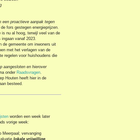
g
m een proactieve aanpak tegen
de fors gestegen energieprijzen.
is nu al hoog, terwijl veel van de
 ingaan vanaf 2023.
van de gemeente om inwoners uit
pen met het verlagen van de
te regelen voor huishoudens die
ep aangesloten en hierover
rna onder
Raadsvragen
.
 Houten heeft hier in de
 aan besteed.
ijsten
worden een week later
inds vorige week:
p Meerpaal; vervanging
valuatie
lokale vrijwillige