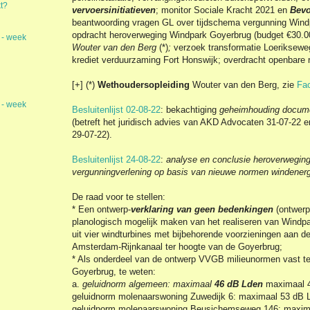
t?
vervoersinitiatieven
; monitor Sociale Kracht 2021 en
Bevo
beantwoording vragen GL over tijdschema vergunning Windp
opdracht heroverweging Windpark Goyerbrug (budget €30.0
 - week
Wouter van den Berg
(*)
;
verzoek transformatie Loeriksewe
krediet verduurzaming Fort Honswijk; overdracht openbare 
[+]
(*)
Wethoudersopleiding
Wouter van den Berg, zie
Fa
 - week
Besluitenlijst 02-08-22
: bekachtiging
geheimhouding docum
(betreft het juridisch advies van AKD Advocaten 31-07-22 e
29-07-22).
Besluitenlijst 24-08-22
:
analyse en conclusie heroverwegin
vergunningverlening op basis van nieuwe normen windener
De raad voor te stellen:
* Een ontwerp-
verklaring van geen bedenkingen
(ontwerp
planologisch mogelijk maken van het realiseren van Windp
uit vier windturbines met bijbehorende voorzieningen aan d
Amsterdam-Rijnkanaal ter hoogte van de Goyerbrug;
* Als onderdeel van de ontwerp VVGB milieunormen vast te
Goyerbrug, te weten:
a.
geluidnorm algemeen: maximaal
46 dB Lden
maximaal 4
geluidnorm molenaarswoning Zuwedijk 6: maximaal 53 dB L
geluidnorm molenaarswoning Beusichemseweg 146: maxim