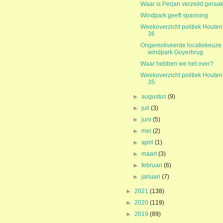
Waar is Perjan verzeild geraak
Windpark geeft spanning
Weekoverzicht politiek Houten
36
Ongemotiveerde locatiekeuze
windpark Goyerbrug
Waar hebben we het over?
Weekoverzicht politiek Houten
35
►
augustus
(9)
►
juli
(3)
►
juni
(5)
►
mei
(2)
►
april
(1)
►
maart
(3)
►
februari
(6)
►
januari
(7)
►
2021
(138)
►
2020
(119)
►
2019
(89)