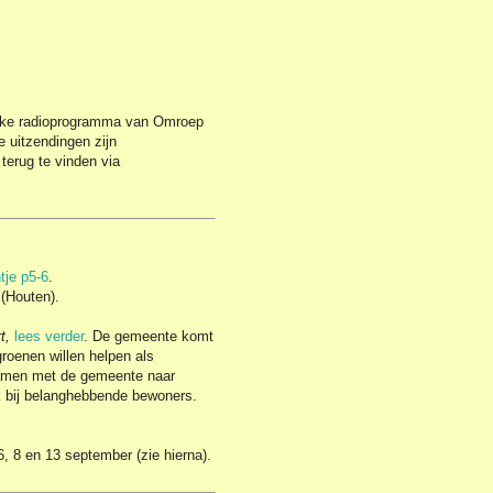
ieke radioprogramma van Omroep
 uitzendingen zijn
 terug te vinden via
tje p5-6
.
(Houten).
t,
lees verder
. De gemeente komt
groenen willen helpen als
men met de gemeente naar
k bij belanghebbende bewoners.
, 8 en 13 september (zie hierna).