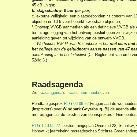
45 dB Lnight;
b. slagschaduw: 0 uur per jaar;
c. externe veiligheid: een plaatsgebonden risiconorm van 1
objecten en 10-5 voor beperkt kwetsbare objecten;
* Ontwerp VVGB aanmerken als een definitieve VVGB als e
ter inzage legging van het ontwerp besluit geen zienswijze
aanleiding geven tot wijziging van de ontwerp VVGB.
---
Wethouder P.M.H. van Ruitenbeek is het
niet eens met 
het college om de geluidnorm aan te passen van 47 na
aantekening in de besluitenlijst
(Cf. Reglement van orde ver
52/lid 6.)
Raadsagenda
Zie:
raadsagenda's
-
raadsinformatiebrieven
Rondtafelgesprek
RTG 08-09-22
(vragen aan de wethouders)
(insprekers) over
Windpark Goyerbrug.
Bij de agenda alle
met bijlagen als de teksten van de insprekers ! Gemeentera
RTG-1 13-09-22
: bestemmingsplan Overeind 22, Schalkwijk
Honswijk; jaarrekeing recreatieschap Stichtse Groenlanden