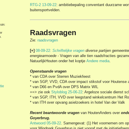
RTG-2 13-09-22
: ambitiebepaling conventant duurzame won
buitensportvelden.
sin:
Raadsvragen
er
.
Zie:
raadsvragen
[+]
08-09-22:
Schriftelijke vragen
diverse partijen gemeente
energiearmoede -
Vragen van alle tien raadsfracties gezame
NatuurlijkHouten onder het koptje
Andere media
.
Openstaande vragen
* van CDA over Sterren Muziekfeest
* van SGP, VVD, CDA over impact stikstof voor Houtense a
tie
* van D66 en PvdA over DPS Matrix WIL
==> zie ook
Styloblog 25-06-22
: Argeloze sociale dienst sc
* van SGP, ITH, VVD over leegstand winkelcentrum Het R
* van ITH over opvang asielzoekers in hotel Van der Valk
Recent beantwoorde vragen
van HoutenAnders over
onde
Goyerbrug.
Antwoord 05-09-22
. Samengevat: (1) Het voornemen om op 
voor Windpark Goyerbrug is niet vooraf met de initiatiefnem