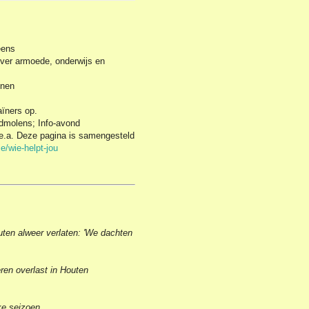
eens
over armoede, onderwijs en
nnen
aïners op.
dmolens; Info-avond
e.a. Deze pagina is samengesteld
/wie-helpt-jou
uten alweer verlaten: 'We dachten
ren overlast in Houten
ke seizoen