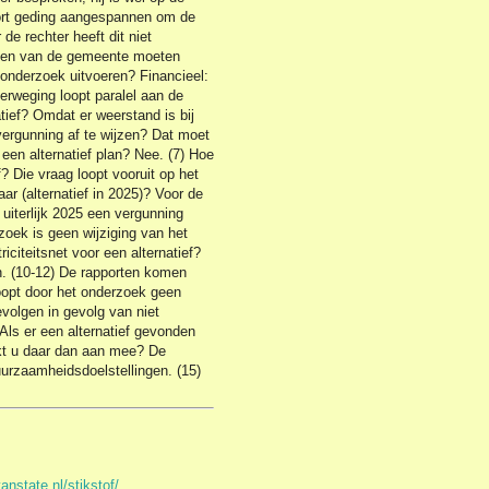
kort geding aangespannen om de
e rechter heeft dit niet
eden van de gemeente moeten
 onderzoek uitvoeren? Financieel:
erweging loopt paralel aan de
ief? Omdat er weerstand is bij
ergunning af te wijzen? Dat moet
r een alternatief plan? Nee. (7) Hoe
f? Die vraag loopt vooruit op het
ar (alternatief in 2025)? Voor de
uiterlijk 2025 een vergunning
rzoek is geen wijziging van het
iciteitsnet voor een alternatief?
n. (10-12) De rapporten komen
oopt door het onderzoek geen
evolgen in gevolg van niet
ls er een alternatief gevonden
kt u daar dan aan mee? De
urzaamheidsdoelstellingen. (15)
anstate.nl/stikstof/