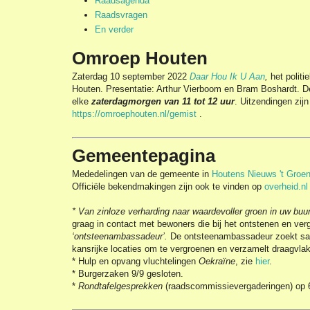
Raadsagenda
Raadsvragen
En verder
Omroep Houten
Zaterdag 10 september 2022
Daar Hou Ik U Aan
,
het polit
Houten. Presentatie: Arthur Vierboom en Bram Boshardt. De
elke
zaterdagmorgen van 11 tot 12 uur
. Uitzendingen zijn
https://omroephouten.nl/gemist
.
Gemeentepagina
Mededelingen van de gemeente in
Houtens Nieuws 't Groen
Officiële bekendmakingen zijn ook te vinden op
overheid.nl
* Van zinloze verharding naar waardevoller groen in uw buur
graag in contact met bewoners die bij het ontstenen en ver
‘ontsteenambassadeur’.
De ontsteenambassadeur zoekt sa
kansrijke locaties om te vergroenen en verzamelt draagvla
* Hulp en opvang vluchtelingen
Oekraïne
, zie
hier
.
* Burgerzaken 9/9 gesloten.
*
Rondtafelgesprekken
(raadscommissievergaderingen) op 6