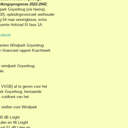
lkingsprognose 2022-2042
;
ark Goyerbrug (zie hierna);
00);
opleidingsverzoek wethouder
g 54 naar woningbouw; extra
ruimte Hofstad III fase 1A.
cebook
enten Windpark Goyerbrug
n financieel rapport Krachtwerk
g windpark Goyerbrug;
gie.
 VVGB) af te geven voor het
ark Goyerbrug, bestaande
e zuidkant van het
 stellen voor Windpark
0 dB Lnight
den en 46 Lnight
aal 51 dB Lden en