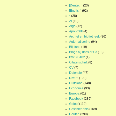
[Deutsch]
(23)
[English]
(92)
*
(28)
AI
(19)
Algo
(12)
ApolloXIII
(4)
Archief en bibliotheek
(86)
Automatisering
(94)
Bijstand
(19)
Blogs bij dossier Gif
(13)
BW190402
(1)
Citatenschrift
(8)
CV
(7)
Defensie
(47)
Divers
(109)
Duitsland
(148)
Economie
(93)
Europa
(61)
Facebook
(289)
Geloof
(119)
Geschiedenis
(169)
Houten
(299)