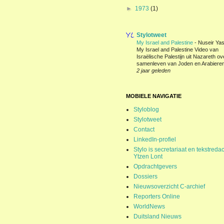
►
1973
(1)
Stylotweet
My Israel and Palestine
-
Nuseir Yas
My Israel and Palestine Video van
Israëlische Palestijn uit Nazareth ov
samenleven van Joden en Arabieren
2 jaar geleden
MOBIELE NAVIGATIE
Styloblog
Stylotweet
Contact
LinkedIn-profiel
Stylo is secretariaat en tekstredac
Ytzen Lont
Opdrachtgevers
Dossiers
Nieuwsoverzicht C-archief
Reporters Online
WorldNews
Duitsland Nieuws