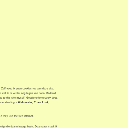
. Zelf voeg ik geen cookies toe aan deze site.
jk wat ik er verder nog tegen kan doen. Bedankt
es to this site myself. Google unfortunately does,
nderstanding. -
Webmaster, Ytzen Lont
,
me they use the free internet.
nige die daarin inzage heeft. Daarnaast maak ik