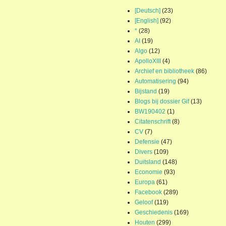
[Deutsch]
(23)
[English]
(92)
*
(28)
AI
(19)
Algo
(12)
ApolloXIII
(4)
Archief en bibliotheek
(86)
Automatisering
(94)
Bijstand
(19)
Blogs bij dossier Gif
(13)
BW190402
(1)
Citatenschrift
(8)
CV
(7)
Defensie
(47)
Divers
(109)
Duitsland
(148)
Economie
(93)
Europa
(61)
Facebook
(289)
Geloof
(119)
Geschiedenis
(169)
Houten
(299)