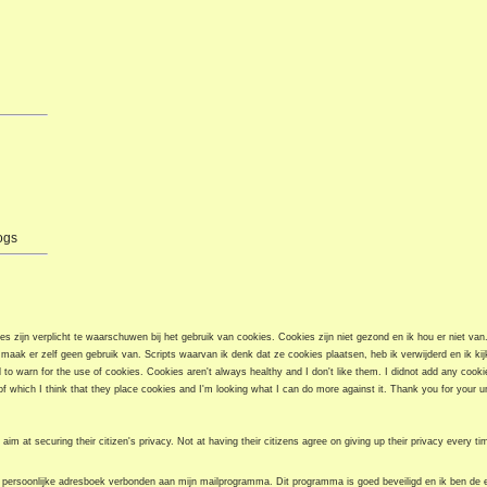
ogs
s zijn verplicht te waarschuwen bij het gebruik van cookies. Cookies zijn niet gezond en ik hou er niet van
k maak er zelf geen gebruik van. Scripts waarvan ik denk dat ze cookies plaatsen, heb ik verwijderd en ik ki
to warn for the use of cookies. Cookies aren't always healthy and I don't like them. I didnot add any cooki
f which I think that they place cookies and I'm looking what I can do more against it. Thank you for your u
aim at securing their citizen's privacy. Not at having their citizens agree on giving up their privacy every ti
persoonlijke adresboek verbonden aan mijn mailprogramma. Dit programma is goed beveiligd en ik ben de e