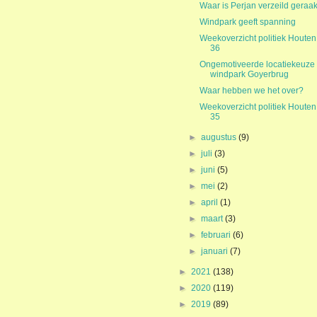
Waar is Perjan verzeild geraak
Windpark geeft spanning
Weekoverzicht politiek Houten
36
Ongemotiveerde locatiekeuze
windpark Goyerbrug
Waar hebben we het over?
Weekoverzicht politiek Houten
35
►
augustus
(9)
►
juli
(3)
►
juni
(5)
►
mei
(2)
►
april
(1)
►
maart
(3)
►
februari
(6)
►
januari
(7)
►
2021
(138)
►
2020
(119)
►
2019
(89)