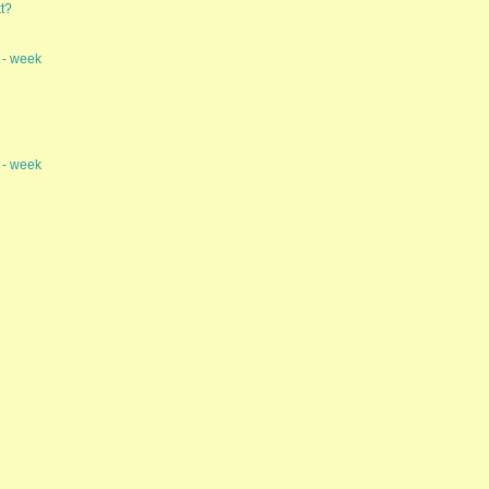
t?
 - week
 - week