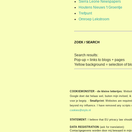
Sierra Leone Newspapers
Houtens Nieuws 't Groentje
Trefpunt
Omroep Lekstroom
ZOEK / SEARCH
Search results:
Pop-up = links to blogs + pages
Yellow background = selection of bl
COOKIEMONSTER - de kleine lettertjes:
Website
Google doet dat helaas wel, buiten mijn invloed, i
voor je begrip. -
Smallprint:
Websites are required 
beyond my influence. I have removed any scripts o
cookies@stylo.nl
STATEMENT:
I believe that EU privacy law should 
DATA REGISTRATION
(ask for translation):
Contactgegevens worden door mij bewaard in mijn 