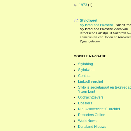
►
1973
(1)
Stylotweet
My Israel and Palestine
-
Nuseir Yas
My Israel and Palestine Video van
Israëlische Palestijn uit Nazareth ov
samenleven van Joden en Arabieren
2 jaar geleden
MOBIELE NAVIGATIE
Styloblog
Stylotweet
Contact
LinkedIn-profiel
Stylo is secretariaat en tekstredac
Ytzen Lont
Opdrachtgevers
Dossiers
Nieuwsoverzicht C-archief
Reporters Online
WorldNews
Duitsland Nieuws