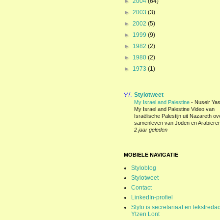
►
2004
(64)
►
2003
(3)
►
2002
(5)
►
1999
(9)
►
1982
(2)
►
1980
(2)
►
1973
(1)
Stylotweet
My Israel and Palestine
-
Nuseir Yas
My Israel and Palestine Video van
Israëlische Palestijn uit Nazareth ov
samenleven van Joden en Arabieren
2 jaar geleden
MOBIELE NAVIGATIE
Styloblog
Stylotweet
Contact
LinkedIn-profiel
Stylo is secretariaat en tekstredac
Ytzen Lont