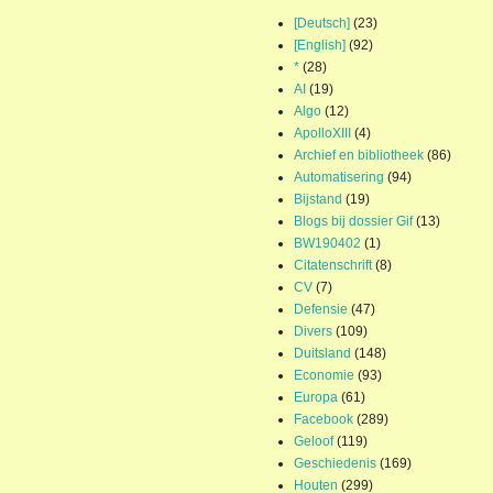
[Deutsch]
(23)
[English]
(92)
*
(28)
AI
(19)
Algo
(12)
ApolloXIII
(4)
Archief en bibliotheek
(86)
Automatisering
(94)
Bijstand
(19)
Blogs bij dossier Gif
(13)
BW190402
(1)
Citatenschrift
(8)
CV
(7)
Defensie
(47)
Divers
(109)
Duitsland
(148)
Economie
(93)
Europa
(61)
Facebook
(289)
Geloof
(119)
Geschiedenis
(169)
Houten
(299)