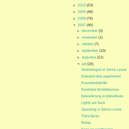
►
2010
(53)
►
2009
(46)
►
2008
(76)
▼
2007
(90)
►
december
(3)
►
november
(1)
►
oktober
(7)
►
september
(10)
►
augustus
(12)
▼
juli
(20)
Verkiezingen in Sierra Leone
Diamant-stop opgeheven
Kraambedsterfte
Randstad familiebureau
Nekoefening in bibliotheek
Lights are back
Spanning in Sierra Leone
Tisha Ba'av
Ramp