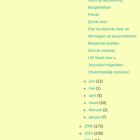
Kans op aardbeving
Burgermilitair
Plexat
Eerste keer
Doe de klant de deur uit
Woningen op kazerneterrein
Betalende klanten
Directe verkoop
Uit! Goed voor u
Journalist vrijgelaten
Onvermijdelijk immoreel
►
juni
(12)
►
mei
(1)
►
april
(5)
►
maart
(10)
►
februari
(2)
►
januari
(7)
►
2006
(173)
►
2005
(238)