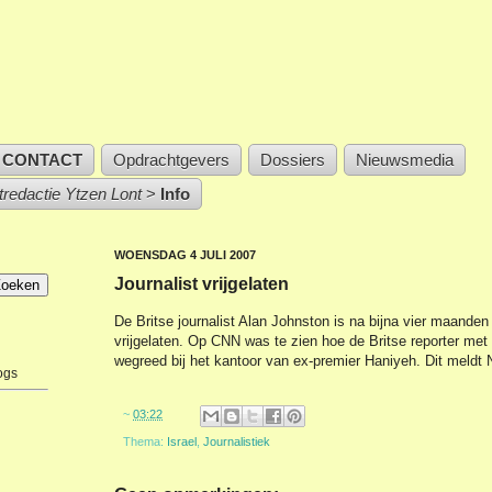
CONTACT
Opdrachtgevers
Dossiers
Nieuwsmedia
stredactie Ytzen Lont
>
Info
WOENSDAG 4 JULI 2007
Journalist vrijgelaten
De Britse journalist Alan Johnston is na bijna vier maanden
vrijgelaten. Op CNN was te zien hoe de Britse reporter me
wegreed bij het kantoor van ex-premier Haniyeh. Dit meldt
ogs
~
03:22
Thema:
Israel
,
Journalistiek