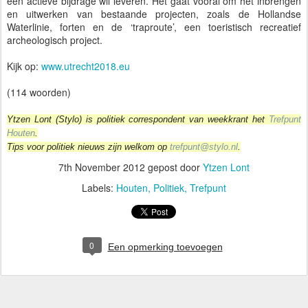
een actieve bijdrage wil leveren. Het gaat vooral om het inbrengen
en uitwerken van bestaande projecten, zoals de Hollandse
Waterlinie, forten en de ‘traproute’, een toeristisch recreatief
archeologisch project.
Kijk op:
www.utrecht2018.eu
(114 woorden)
Ytzen Lont (Stylo) is politiek correspondent van weekkrant het
Trefpunt
Houten
.
Tips voor politiek nieuws zijn welkom op
trefpunt@stylo.nl
.
7th November 2012
gepost door
Ytzen Lont
Labels:
Houten
Politiek
Trefpunt
0
Een opmerking toevoegen