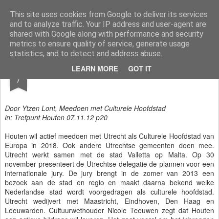
Styloblog
Stylo is secretariaat en tekstredactie Ytzen Lont
This site uses cookies from Google to deliver its services
and to analyze traffic. Your IP address and user-agent are
Pages
shared with Google along with performance and security
metrics to ensure quality of service, generate usage
statistics, and to detect and address abuse.
NOV
LEARN MORE
GOT IT
Culturele hoofdstad
7
Door Ytzen Lont, Meedoen met Culturele Hoofdstad
in: Trefpunt Houten 07.11.12 p20
Houten wil actief meedoen met Utrecht als Culturele Hoofdstad van
Europa in 2018. Ook andere Utrechtse gemeenten doen mee.
Utrecht werkt samen met de stad Valletta op Malta. Op 30
november presenteert de Utrechtse delegatie de plannen voor een
internationale jury. De jury brengt in de zomer van 2013 een
bezoek aan de stad en regio en maakt daarna bekend welke
Nederlandse stad wordt voorgedragen als culturele hoofdstad.
Utrecht wedijvert met Maastricht, Eindhoven, Den Haag en
Leeuwarden. Cultuurwethouder Nicole Teeuwen zegt dat Houten